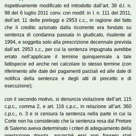
rispettivamente modificato ed introdotto dall’art. 38 d.l. n.
98 del 6 luglio 2011 conv. con modif. in I. n. 111 del 2011,
dell’art. 11 delle preleggi e 2953 c.c., in ragione del fatto
che il credito azionato dalla ricorrente era fondato su
sentenza di condanna passata in giudicato, risalente al
1994, e soggetta solo alla prescrizione decennale prevista
dall’art. 2953 c.c., per cui la sentenza impugnata avrebbe
errato nell’applicare il termine quinquennale a tale
fattispecie ed anche nel calcolare lo stesso termine (con
riferimento alle date dei pagamenti parziali ed alle date di
notifica della sentenza e degli atti di precetto e di
esecuzione);
con il secondo motivo, si denuncia violazione dell’art. 115
c.p.c., comma 2, e art. 116 c.p.c., in relazione all’art. 360
c.p.c., n. 3 e si censura la sentenza nella parte in cui la
Corte non ha considerato che la sentenza resa dal Pretore
di Salerno aveva determinato i criteri di adeguamento della
prestazione dovuta, ancorchè essi non fossero stati