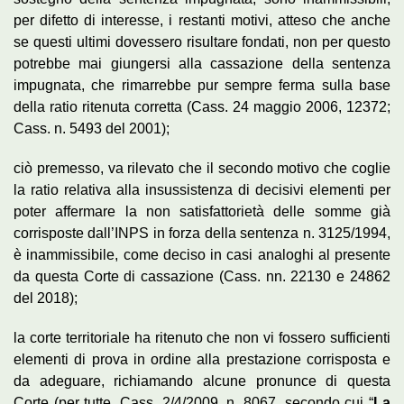
per difetto di interesse, i restanti motivi, atteso che anche
se questi ultimi dovessero risultare fondati, non per questo
potrebbe mai giungersi alla cassazione della sentenza
impugnata, che rimarrebbe pur sempre ferma sulla base
della ratio ritenuta corretta (Cass. 24 maggio 2006, 12372;
Cass. n. 5493 del 2001);
ciò premesso, va rilevato che il secondo motivo che coglie
la ratio relativa alla insussistenza di decisivi elementi per
poter affermare la non satisfattorietà delle somme già
corrisposte dall’INPS in forza della sentenza n. 3125/1994,
è inammissibile, come deciso in casi analoghi al presente
da questa Corte di cassazione (Cass. nn. 22130 e 24862
del 2018);
la corte territoriale ha ritenuto che non vi fossero sufficienti
elementi di prova in ordine alla prestazione corrisposta e
da adeguare, richiamando alcune pronunce di questa
Corte (per tutte, Cass. 2/4/2009, n. 8067, secondo cui “
La