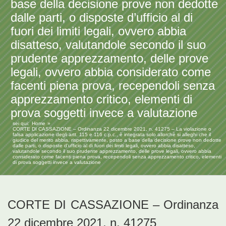
base della decisione prove non dedotte
dalle parti, o disposte d’ufficio al di
fuori dei limiti legali, ovvero abbia
disatteso, valutandole secondo il suo
prudente apprezzamento, delle prove
legali, ovvero abbia considerato come
facenti piena prova, recependoli senza
apprezzamento critico, elementi di
prova soggetti invece a valutazione
sei qui:
Home
CORTE DI CASSAZIONE – Ordinanza 22 dicembre 2021, n. 41275 – La violazione o
falsa applicazione degli artt. 115 e 116 c.p.c., è integrata solo allorchè si alleghi che il
giudice del merito abbia, rispettivamente, posto a base della decisione prove non dedotte
dalle parti, o disposte d’ufficio al di fuori dei limiti legali, ovvero abbia disatteso,
valutandole secondo il suo prudente apprezzamento, delle prove legali, ovvero abbia
considerato come facenti piena prova, recependoli senza apprezzamento critico, elementi
di prova soggetti invece a valutazione
CORTE DI CASSAZIONE – Ordinanza
22 dicembre 2021, n. 41275