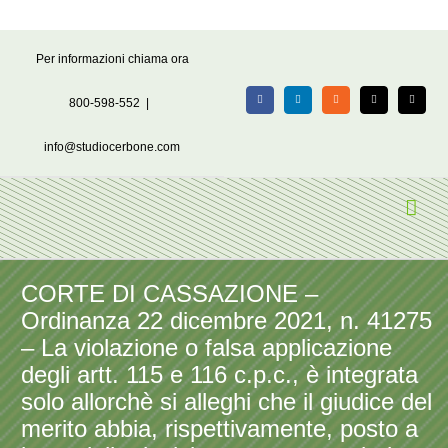
Salta
Per informazioni chiama ora
al
contenuto
800-598-552
|
Facebook
LinkedIn
Rss
X
Email
info@studiocerbone.com
CORTE DI CASSAZIONE –
Ordinanza 22 dicembre 2021, n. 41275
– La violazione o falsa applicazione
degli artt. 115 e 116 c.p.c., è integrata
solo allorchè si alleghi che il giudice del
merito abbia, rispettivamente, posto a