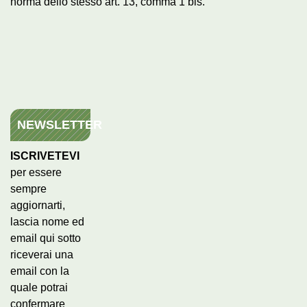
norma dello stesso art. 13, comma 1 bis.
NEWSLETTER
ISCRIVETEVI
per essere
sempre
aggiornarti,
lascia nome ed
email qui sotto
riceverai una
email con la
quale potrai
confermare