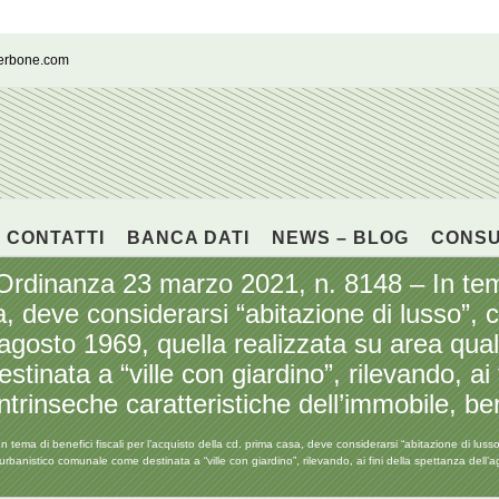
cerbone.com
CONTATTI
BANCA DATI
NEWS – BLOG
CONS
anza 23 marzo 2021, n. 8148 – In tema d
a, deve considerarsi “abitazione di lusso”, 
 agosto 1969, quella realizzata su area qual
inata a “ville con giardino”, rilevando, ai 
intrinseche caratteristiche dell’immobile, b
i benefici fiscali per l’acquisto della cd. prima casa, deve considerarsi “abitazione di lusso”, 
rbanistico comunale come destinata a “ville con giardino”, rilevando, ai fini della spettanza dell’ag