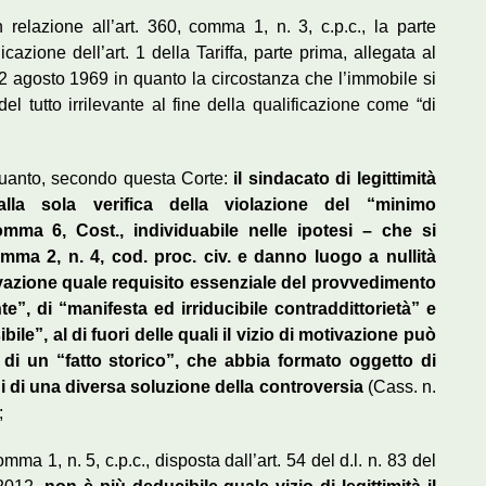
relazione all’art. 360, comma 1, n. 3, c.p.c., la parte
azione dell’art. 1 della Tariffa, parte prima, allegata al
. 2 agosto 1969 in quanto la circostanza che l’immobile si
el tutto irrilevante al fine della qualificazione come “di
 quanto, secondo questa Corte:
il sindacato di legittimità
 alla sola verifica della violazione del “minimo
 comma 6, Cost., individuabile nelle ipotesi – che si
omma 2, n. 4, cod. proc. civ. e danno luogo a nullità
vazione quale requisito essenziale del provvedimento
e”, di “manifesta ed irriducibile contraddittorietà” e
e”, al di fuori delle quali il vizio di motivazione può
i un “fatto storico”, che abbia formato oggetto di
i di una diversa soluzione della controversia
(Cass. n.
;
omma 1, n. 5, c.p.c., disposta dall’art. 54 del d.l. n. 83 del