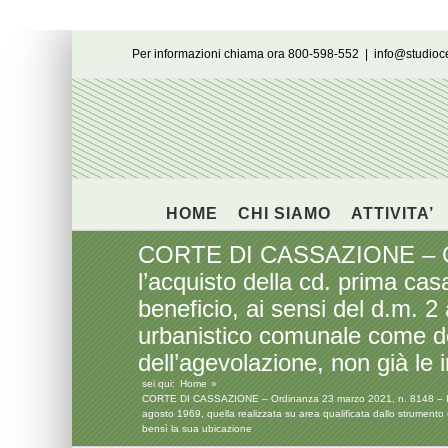
Salta
Per informazioni chiama ora 800-598-552
|
info@studio
al
contenuto
HOME
CHI SIAMO
ATTIVITA’
CORTE DI CASSAZIONE – Ordin
l’acquisto della cd. prima cas
beneficio, ai sensi del d.m. 2
urbanistico comunale come dest
dell’agevolazione, non già le 
sei qui:
Home
CORTE DI CASSAZIONE – Ordinanza 23 marzo 2021, n. 8148 – In tema d
agosto 1969, quella realizzata su area qualificata dallo strumento u
bensì la sua ubicazione