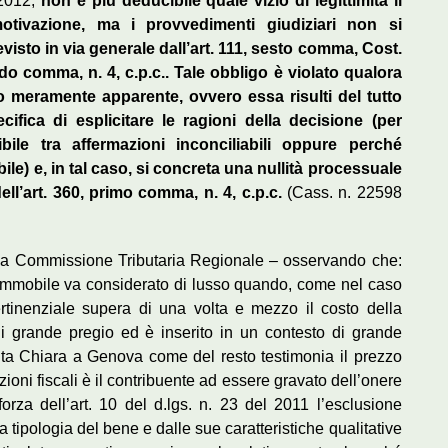
 2012,
non è più deducibile quale vizio di legittimità il
motivazione, ma i provvedimenti giudiziari non si
visto in via generale dall’art. 111, sesto comma, Cost.
ndo comma, n. 4, c.p.c.. Tale obbligo è violato qualora
 meramente apparente, ovvero essa risulti del tutto
ifica di esplicitare le ragioni della decisione (per
ibile tra affermazioni inconciliabili oppure perché
e) e, in tal caso, si concreta una nullità processuale
dell’art. 360, primo comma, n. 4, c.p.c.
(Cass. n. 22598
é la Commissione Tributaria Regionale – osservando che:
l’immobile va considerato di lusso quando, come nel caso
ertinenziale supera di una volta e mezzo il costo della
di grande pregio ed è inserito in un contesto di grande
nta Chiara a Genova come del resto testimonia il prezzo
ioni fiscali è il contribuente ad essere gravato dell’onere
 forza dell’art. 10 del d.lgs. n. 23 del 2011 l’esclusione
tipologia del bene e dalle sue caratteristiche qualitative