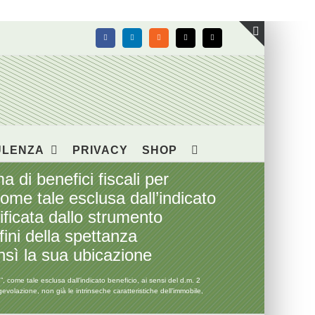
Facebook
LinkedIn
Rss
X
Email
Toggle
area
barra
scorrevol
ULENZA
PRIVACY
SHOP
i benefici fiscali per
come tale esclusa dall’indicato
ificata dallo strumento
fini della spettanza
ensì la sua ubicazione
come tale esclusa dall’indicato beneficio, ai sensi del d.m. 2
evolazione, non già le intrinseche caratteristiche dell’immobile,