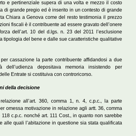
rto e pertinenziale supera di una volta e mezzo il costo
ona di grande pregio ed è inserito in un contesto di grande
nta Chiara a Genova come del resto testimonia il prezzo
ioni fiscali è il contribuente ad essere gravato dell’onere
 forza dell’art. 10 del d.lgs. n. 23 del 2011 l’esclusione
tipologia del bene e dalle sue caratteristiche qualitative
 per cassazione la parte contribuente affidandosi a due
à dell’udienza depositava memoria insistendo per
elle Entrate si costituiva con controricorso.
ni della decisione
elazione all’art. 360, comma 1, n. 4, c.p.c., la parte
per omessa motivazione in relazione agli artt. 36, comma
2 e 118 c.p.c. nonché art. 111 Cost., in quanto non sarebbe
alle quali l’abitazione in questione sia stata qualificata