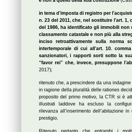
e non a quello della sua costruzione
(Cass
in tema d’imposta di registro per l’acquisto 
n. 23 del 2011, che, nel sostituire l’art. 1,
del 1986, ha identificato gli immobili non 
classamento catastale e non più alla stre
inciso retroattivamente sulla norma sos
intertemporale di cui all’art. 10. comma 
sanzionatori, i rapporti sorti sotto la s
“favor rei” che, invece, presuppone l’a
2017);
ritenuto che, a prescindere da una indagine
in ragione della pluralità delle rationes de
proposito del primo motivo, la CTR si è atte
illustrati laddove ha escluso la configur
rilevanza all’inserimento dell’abitazione 
prestigio.
Ritenuto pertanto che entrambi i moti