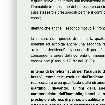
e quantitative – ha fornito una motivazione a
l’immobile in questione debba essere consi
sussistessero i presupposti perché il contr
casa”;
ritenuto che anche il secondo motivo è info
la sentenza del giudice di merito, la qual
esamini ed accolga anche una seconda rag
“rationes decidendi”, ciascuna di per sé 
conseguente onere del ricorrente di impugna
cassazione (Cass. n. 17182 del 2020);
in tema di benefici fiscali per l’acquisto
lusso”, come tale esclusa dall’indicato
realizzata su area qualificata dallo stru
giardino”, rilevando, ai fini della sp
caratteristiche dell’immobile, bensì la 
prestigio e idonea, di per sé, a qualifica