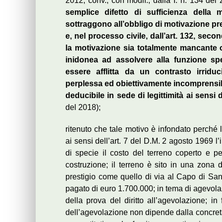
2012, conv., con modif., dalla I. n. 134 del
semplice difetto di sufficienza della 
sottraggono all’obbligo di motivazione pre
e, nel processo civile, dall’art. 132, seco
la motivazione sia totalmente mancante o
inidonea ad assolvere alla funzione spec
essere afflitta da un contrasto irriduc
perplessa ed obiettivamente incomprensibil
deducibile in sede di legittimità ai sensi 
del 2018);
ritenuto che tale motivo è infondato perch
ai sensi dell’art. 7 del D.M. 2 agosto 1969 
di specie il costo del terreno coperto e p
costruzione; il terreno è sito in una zona 
prestigio come quello di via al Capo di Sa
pagato di euro 1.700.000; in tema di agevolaz
della prova del diritto all’agevolazione; in
dell’agevolazione non dipende dalla concreta 