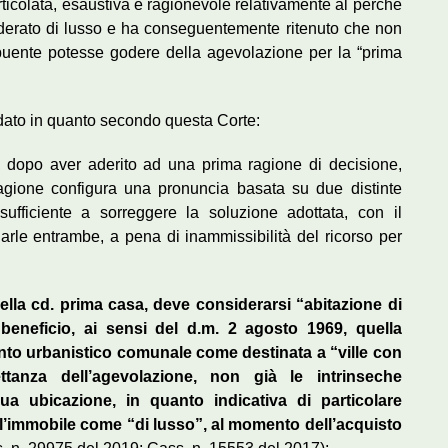
rticolata, esaustiva e ragionevole relativamente al perché
derato di lusso e ha conseguentemente ritenuto che non
ibuente potesse godere della agevolazione per la “prima
ndato in quanto secondo questa Corte:
e, dopo aver aderito ad una prima ragione di decisione,
ione configura una pronuncia basata su due distinte
sufficiente a sorreggere la soluzione adottata, con il
rle entrambe, a pena di inammissibilità del ricorso per
 della cd. prima casa, deve considerarsi “abitazione di
 beneficio, ai sensi del d.m. 2 agosto 1969, quella
mento urbanistico comunale come destinata a “ville con
ettanza dell’agevolazione, non già le intrinseche
sua ubicazione, in quanto indicativa di particolare
re l’immobile come “di lusso”, al momento dell’acquisto