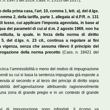
. n. 29975 del 2019; Cass. n. 15553 del 2017);
della prima casa, l’art. 10, comma 1, lett. a), del d.lgs.
 comma 2, della tariffa, parte 1, allegata al d.P.R. n. 131
di lusso, cui applicare l’imposta agevolata, in base al
gua dei parametri di cui al d.m. 2 agosto 1969, non ha
tituita, la quale, in forza della norma di diritto
5, del d.lgs. n. 23 cit., continua a regolare ai fini
ua vigenza, senza che assuma rilievo il principio del
brogazione della norma precetto
(Cass. n. 18421 del
 circa l’ammissibilità o meno del motivo di impugnazione
cidendi su cui si basa la sentenza impugnata già esposte a
nuta al secondo e al terzo dei principi di diritto sopra
abilità dell’agevolazione attribuendo ragionevolmente
in una zona di grande pregio e in un contesto di grande
vi di impugnazione sono infondati, il ricorso va