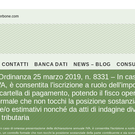
cerbone.com
CONTATTI
BANCA DATI
NEWS – BLOG
CONS
nanza 25 marzo 2019, n. 8331 – In cas
, è consentita l’iscrizione a ruolo dell’imp
artella di pagamento, potendo il fisco ope
ormale che non tocchi la posizione sostanzi
i e/o estimativi nonché da atti di indagine d
tributaria
 di omessa presentazione della dichiarazione annuale IVA, è consentita l’iscrizione a ruolo del
n controllo formale che non tocchi la posizione sostanziale della parte contribuente e sia scevro da