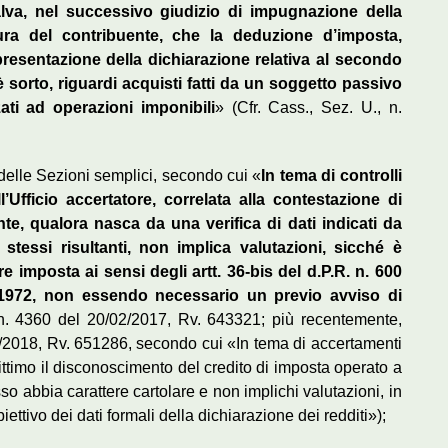
alva, nel successivo giudizio di impugnazione della
cura del contribuente, che la deduzione d’imposta,
 presentazione della dichiarazione relativa al secondo
è sorto, riguardi acquisti fatti da un soggetto passivo
ati ad operazioni imponibili
» (Cfr. Cass., Sez. U., n.
elle Sezioni semplici, secondo cui «
In tema di controlli
ell’Ufficio accertatore, correlata alla contestazione di
ente, qualora nasca da una verifica di dati indicati da
stessi risultanti, non implica valutazioni, sicché è
re imposta ai sensi degli artt. 36-bis del d.P.R. n. 600
l 1972, non essendo necessario un previo avviso di
n. 4360 del 20/02/2017, Rv. 643321; più recentemente,
/2018, Rv. 651286, secondo cui «In tema di accertamenti
egittimo il disconoscimento del credito di imposta operato a
so abbia carattere cartolare e non implichi valutazioni, in
iettivo dei dati formali della dichiarazione dei redditi»);