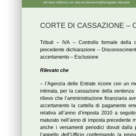
dal mero raffronto con dati ed elementi dell’anagrafe tributaria
CORTE DI CASSAZIONE – Ord
Tributi – IVA – Controllo formale della 
precedente dichiarazione – Disconoscimento
accertamento – Esclusione
Rilevato che
– l’Agenzia delle Entrate ricorre con un mo
intimata, per la cassazione della sentenza
rilievo che l’amministrazione finanziaria av
accertamento la cartella di pagamento eme
relativa all’anno d’imposta 2010 a seguito
maturato nell’anno di imposta precedente ma
anche i versamenti periodici dovuti dalla 
l’appello dell’Ufficio confermando la pron