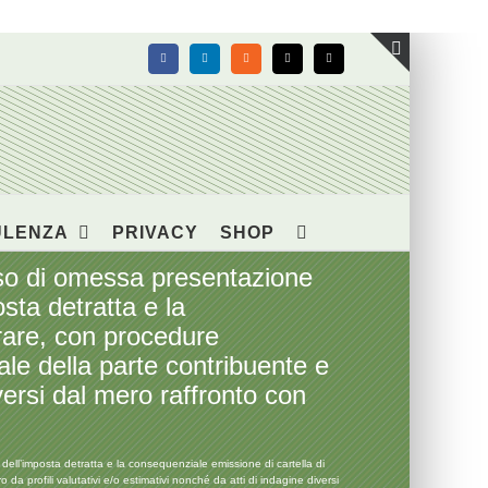
Facebook
LinkedIn
Rss
X
Email
Toggle
area
barra
scorrevol
ULENZA
PRIVACY
SHOP
o di omessa presentazione
osta detratta e la
rare, con procedure
ale della parte contribuente e
iversi dal mero raffronto con
l’imposta detratta e la consequenziale emissione di cartella di
 profili valutativi e/o estimativi nonché da atti di indagine diversi