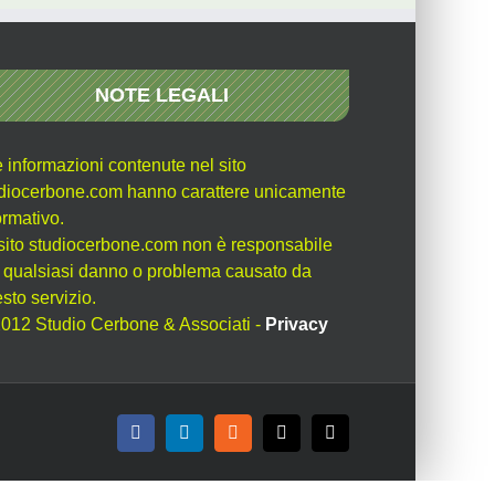
NOTE LEGALI
e informazioni contenute nel sito
diocerbone.com hanno carattere unicamente
ormativo.
l sito studiocerbone.com non è responsabile
 qualsiasi danno o problema causato da
sto servizio.
012 Studio Cerbone & Associati -
Privacy
Facebook
LinkedIn
Rss
X
Email