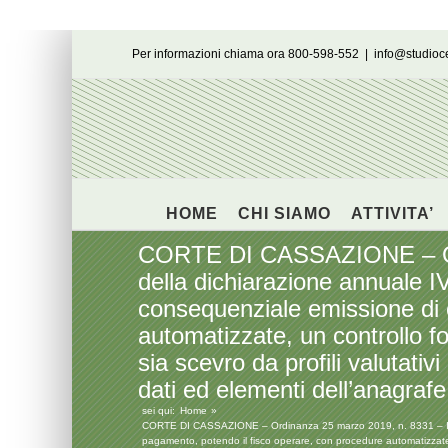
Salta
Per informazioni chiama ora 800-598-552
|
info@studio
al
contenuto
HOME
CHI SIAMO
ATTIVITA’
CORTE DI CASSAZIONE – Ordi
della dichiarazione annuale IVA
consequenziale emissione di c
automatizzate, un controllo f
sia scevro da profili valutativ
dati ed elementi dell’anagrafe 
sei qui:
Home
CORTE DI CASSAZIONE – Ordinanza 25 marzo 2019, n. 8331 – In caso
pagamento, potendo il fisco operare, con procedure automatizzate, u