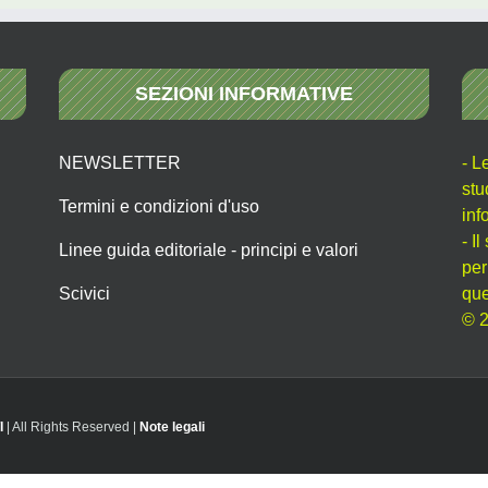
SEZIONI INFORMATIVE
NEWSLETTER
- L
stu
Termini e condizioni d'uso
inf
- I
Linee guida editoriale - principi e valori
per
Scivici
que
© 2
I
| All Rights Reserved |
Note legali