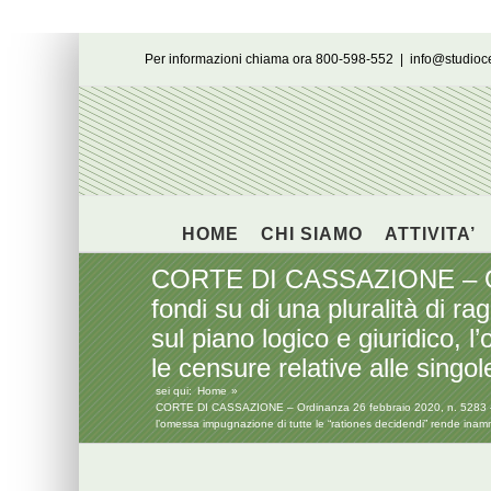
Salta
Per informazioni chiama ora 800-598-552
|
info@studio
al
contenuto
HOME
CHI SIAMO
ATTIVITA’
CORTE DI CASSAZIONE – Ordi
fondi su di una pluralità di r
sul piano logico e giuridico, 
le censure relative alle singo
sei qui:
Home
CORTE DI CASSAZIONE – Ordinanza 26 febbraio 2020, n. 5283 – Qualo
l’omessa impugnazione di tutte le “rationes decidendi” rende inammis