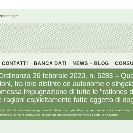
cerbone.com
CONTATTI
BANCA DATI
NEWS – BLOG
CONS
nanza 26 febbraio 2020, n. 5283 – Qualo
agioni, tra loro distinte ed autonome e sing
l’omessa impugnazione di tutte le “rationes 
le ragioni esplicitamente fatte oggetto di do
ra la decisione impugnata si fondi su di una pluralità di ragioni, tra loro distinte ed autonom
sibili le censure relative alle singole ragioni esplicitamente fatte oggetto di doglianza