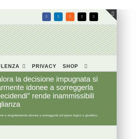
Facebook
LinkedIn
Rss
X
Email
Toggle
area
barra
scorrevol
ULENZA
PRIVACY
SHOP
ra la decisione impugnata si
olarmente idonee a sorreggerla
decidendi” rende inammissibili
glianza
e e singolarmente idonee a sorreggerla sul piano logico e giuridico,