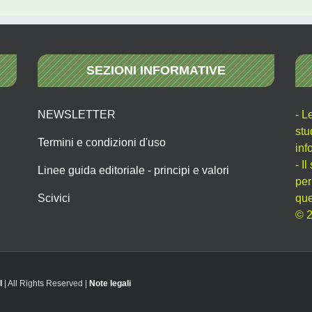
SEZIONI INFORMATIVE
NEWSLETTER
- L
stu
Termini e condizioni d'uso
inf
- I
Linee guida editoriale - principi e valori
per
Scivici
que
© 2
I
| All Rights Reserved |
Note legali