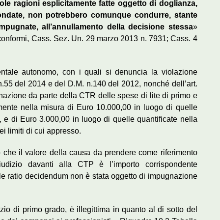
gole ragioni esplicitamente fatte oggetto di doglianza,
fondate, non potrebbero comunque condurre, stante
n impugnate, all’annullamento della decisione stessa
»
conformi, Cass. Sez. Un. 29 marzo 2013 n. 7931; Cass. 4
dentale autonomo, con i quali si denuncia la violazione
. n.55 del 2014 e del D.M. n.140 del 2012, nonché dell’art.
inazione da parte della CTR delle spese di lite di primo e
mente nella misura di Euro 10.000,00 in luogo di quelle
, e di Euro 3.000,00 in luogo di quelle quantificate nella
i limiti di cui appresso.
o che il valore della causa da prendere come riferimento
udizio davanti alla CTP è l’importo corrispondente
ale ratio decidendum non è stata oggetto di impugnazione
zio di primo grado, è illegittima in quanto al di sotto del