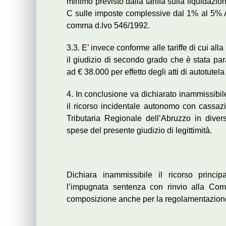
minimo previsto dalla tariffa sulla liquidazi
C sulle imposte complessive dal 1% al 5% A
comma d.lvo 546/1992.
3.3. E’ invece conforme alle tariffe di cui al
il giudizio di secondo grado che è stata pa
ad € 38.000 per effetto degli atti di autotutela 
4. In conclusione va dichiarato inammissibile
il ricorso incidentale autonomo con cassa
Tributaria Regionale dell’Abruzzo in div
spese del presente giudizio di legittimità.
Dichiara inammissibile il ricorso princi
l’impugnata sentenza con rinvio alla Com
composizione anche per la regolamentazione d