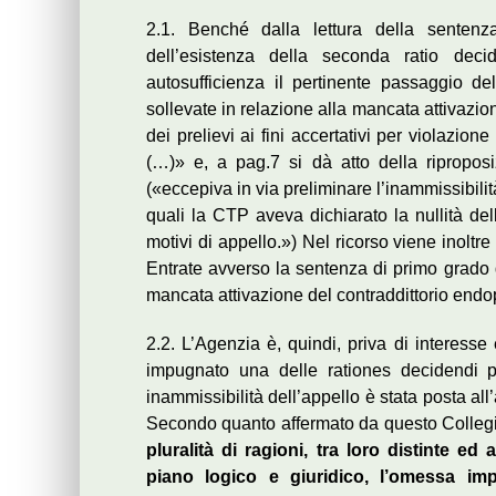
2.1. Benché dalla lettura della senten
dell’esistenza della seconda ratio deci
autosufficienza il pertinente passaggio de
sollevate in relazione alla mancata attivazion
dei prelievi ai fini accertativi per violazio
(…)» e, a pag.7 si dà atto della riproposi
(«eccepiva in via preliminare l’inammissibilit
quali la CTP aveva dichiarato la nullità del
motivi di appello.») Nel ricorso viene inoltre
Entrate avverso la sentenza di primo grado 
mancata attivazione del contraddittorio end
2.2. L’Agenzia è, quindi, priva di interess
impugnato una delle rationes decidendi p
inammissibilità dell’appello è stata posta al
Secondo quanto affermato da questo Colleg
pluralità di ragioni, tra loro distinte 
piano logico e giuridico, l’omessa im