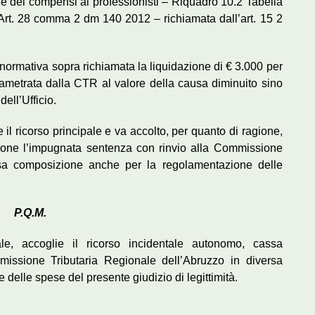
one dei compensi ai professionisti – Riquadro 10.2 Tabella
rt. 28 comma 2 dm 140 2012 – richiamata dall’art. 15 2
la normativa sopra richiamata la liquidazione di € 3.000 per
rametrata dalla CTR al valore della causa diminuito sino
dell’Ufficio.
 il ricorso principale e va accolto, per quanto di ragione,
zione l’impugnata sentenza con rinvio alla Commissione
ersa composizione anche per la regolamentazione delle
P.Q.M.
pale, accoglie il ricorso incidentale autonomo, cassa
missione Tributaria Regionale dell’Abruzzo in diversa
elle spese del presente giudizio di legittimità.