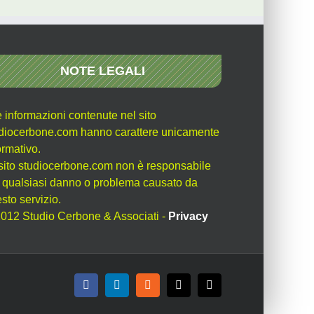
NOTE LEGALI
e informazioni contenute nel sito
diocerbone.com hanno carattere unicamente
ormativo.
l sito studiocerbone.com non è responsabile
 qualsiasi danno o problema causato da
sto servizio.
012 Studio Cerbone & Associati -
Privacy
Facebook
LinkedIn
Rss
X
Email