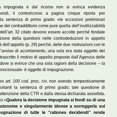
za impugnata e dal ricorso non si evinca evidenza
dendi, il controricorso a pagina cinque riporta per
lla sentenza di primo grado: «le eccezioni preliminari
e del contraddittorio come pure quella dell’inutilizzabilità
ne dell’art. 32 citato devono essere accolte perché fondate
zione della questioni nelle controdeduzioni in appello
à dell’appello (p. 29) perché, delle due motivazioni con le
l’avviso di accertamento, una sola era stata oggetto dei
 trascritto il motivo di appello proposto dall’Agenzia delle
dove si evince che una sola ragioni della decisione – la
oprocessuale- è oggetto di impugnazione.
e ex art. 100 cod. proc. civ. non avendo tempestivamente
ortanti la sentenza di primo grado; tale questione di
l’attenzione della CTR e dalla stessa dichiarata assorbita.
io «
Qualora la decisione impugnata si fondi su di una
ed autonome e singolarmente idonee a sorreggerla sul
pugnazione di tutte le “rationes decidendi” rende