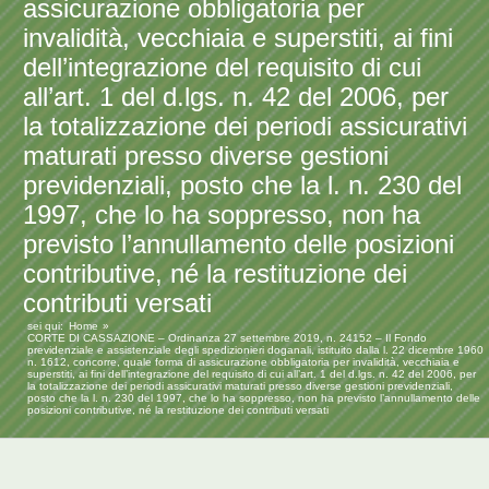
assicurazione obbligatoria per
invalidità, vecchiaia e superstiti, ai fini
dell’integrazione del requisito di cui
all’art. 1 del d.lgs. n. 42 del 2006, per
la totalizzazione dei periodi assicurativi
maturati presso diverse gestioni
previdenziali, posto che la l. n. 230 del
1997, che lo ha soppresso, non ha
previsto l’annullamento delle posizioni
contributive, né la restituzione dei
contributi versati
sei qui:
Home
CORTE DI CASSAZIONE – Ordinanza 27 settembre 2019, n. 24152 – Il Fondo
previdenziale e assistenziale degli spedizionieri doganali, istituito dalla l. 22 dicembre 1960
n. 1612, concorre, quale forma di assicurazione obbligatoria per invalidità, vecchiaia e
superstiti, ai fini dell’integrazione del requisito di cui all’art. 1 del d.lgs. n. 42 del 2006, per
la totalizzazione dei periodi assicurativi maturati presso diverse gestioni previdenziali,
posto che la l. n. 230 del 1997, che lo ha soppresso, non ha previsto l’annullamento delle
posizioni contributive, né la restituzione dei contributi versati