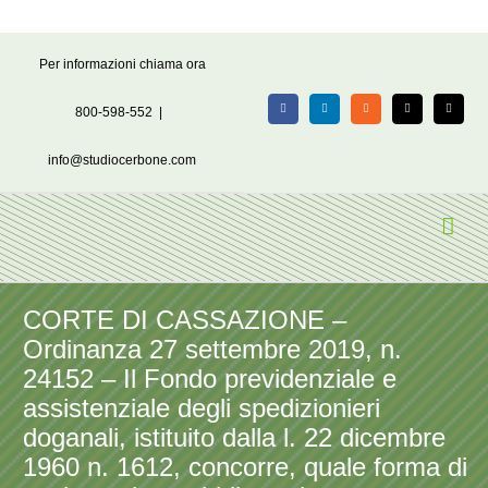
Salta
Per informazioni chiama ora
al
contenuto
800-598-552
|
Facebook
LinkedIn
Rss
X
Email
info@studiocerbone.com
CORTE DI CASSAZIONE –
Ordinanza 27 settembre 2019, n.
24152 – Il Fondo previdenziale e
assistenziale degli spedizionieri
doganali, istituito dalla l. 22 dicembre
1960 n. 1612, concorre, quale forma di