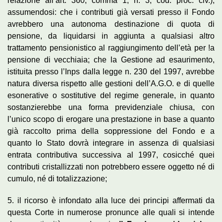
relazione all’art. 360, comma 1, n. 3, cod. proc. civ.),
assumendosi: che i contributi già versati presso il Fondo
avrebbero una autonoma destinazione di quota di
pensione, da liquidarsi in aggiunta a qualsiasi altro
trattamento pensionistico al raggiungimento dell’età per !a
pensione di vecchiaia; che la Gestione ad esaurimento,
istituita presso l’Inps dalla legge n. 230 del 1997, avrebbe
natura diversa rispetto alle gestioni dell’A.G.O. e di quelle
esonerative o sostitutive del regime generale, in quanto
sostanzierebbe una forma previdenziale chiusa, con
l’unico scopo di erogare una prestazione in base a quanto
già raccolto prima della soppressione del Fondo e a
quanto lo Stato dovrà integrare in assenza di qualsiasi
entrata contributiva successiva al 1997, cosicché quei
contributi cristallizzati non potrebbero essere oggetto né di
cumulo, né di totalizzazione;
5. il ricorso è infondato alla luce dei principi affermati da
questa Corte in numerose pronunce alle quali si intende