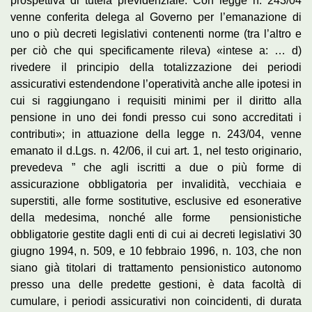
prospettiva di tutela previdenziale. Con legge n. 243/04
venne conferita delega al Governo per l’emanazione di
uno o più decreti legislativi contenenti norme (tra l’altro e
per ciò che qui specificamente rileva) «intese a: … d)
rivedere il principio della totalizzazione dei periodi
assicurativi estendendone l’operatività anche alle ipotesi in
cui si raggiungano i requisiti minimi per il diritto alla
pensione in uno dei fondi presso cui sono accreditati i
contributi»; in attuazione della legge n. 243/04, venne
emanato il d.Lgs. n. 42/06, il cui art. 1, nel testo originario,
prevedeva ” che agli iscritti a due o più forme di
assicurazione obbligatoria per invalidità, vecchiaia e
superstiti, alle forme sostitutive, esclusive ed esonerative
della medesima, nonché alle forme pensionistiche
obbligatorie gestite dagli enti di cui ai decreti legislativi 30
giugno 1994, n. 509, e 10 febbraio 1996, n. 103, che non
siano già titolari di trattamento pensionistico autonomo
presso una delle predette gestioni, è data facoltà di
cumulare, i periodi assicurativi non coincidenti, di durata