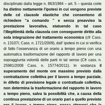
disciplinato dalla legge n. 863/1984 – art. 5 – questa corte
ha distino nettamente l’ipotesi in cui vengono previste
delle cd clausole elastiche che consentono di
richiedere “a comando ” e senza preavviso la
prestazione lavorativa, statuendo in tal caso
l’illegittimità della clausola con conseguente diritto alla
sola integrazione del trattamento economico
(cfr Cass.
n. 13107/, Cass. n. 1721/2009), dall’ ipotesi in cui si verifica
di fatto l’osservanza di un orario a tempo pieno con una
automatica trasformazione del rapporto di lavoro per una
sopraggiunta volontà delle parti in tal senso (Cfr cass. n.
25981/2008 Cass. n. 15774/2011). In sostanza
il
superamento del monte ore massimo previsto dalla
contrattazione collettiva per il lavoro a tempo parziale,
in difetto di previsione legale o contrattuale collettiva,
non determina la trasformazione del rapporto in lavoro
a tempo pieno, salva la possibilità che, a causa della
continua prestazione di un orario pari a quello previsto
per il lavoro a tempo pieno, possa ritenersi che la