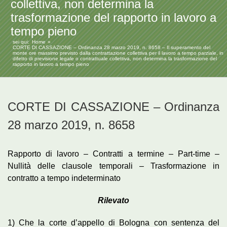
collettiva, non determina la
trasformazione del rapporto in lavoro a
tempo pieno
sei qui:
Home
CORTE DI CASSAZIONE – Ordinanza 28 marzo 2019, n. 8658 – Il superamento del
monte ore massimo previsto dalla contrattazione collettiva per il lavoro a tempo parziale, in
difetto di previsione legale o contrattuale collettiva, non determina la trasformazione del
rapporto in lavoro a tempo pieno
CORTE DI CASSAZIONE – Ordinanza
28 marzo 2019, n. 8658
Rapporto di lavoro – Contratti a termine – Part-time –
Nullità delle clausole temporali – Trasformazione in
contratto a tempo indeterminato
Rilevato
1) Che la corte d’appello di Bologna con sentenza del