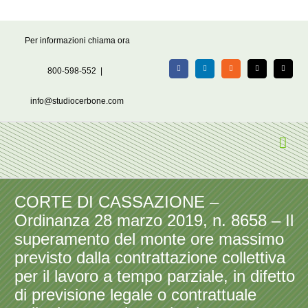
Salta
Per informazioni chiama ora
al
contenuto
800-598-552
|
Facebook
LinkedIn
Rss
X
Email
info@studiocerbone.com
CORTE DI CASSAZIONE –
Ordinanza 28 marzo 2019, n. 8658 – Il
superamento del monte ore massimo
previsto dalla contrattazione collettiva
per il lavoro a tempo parziale, in difetto
di previsione legale o contrattuale