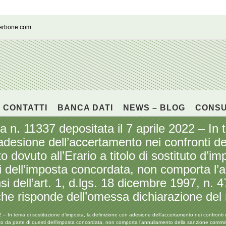
cerbone.com
CONTATTI
BANCA DATI
NEWS – BLOG
CONS
 n. 11337 depositata il 7 aprile 2022 – In 
adesione dell’accertamento nei confronti de
ovuto all’Erario a titolo di sostituto d’im
i dell’imposta concordata, non comporta l’
i dell’art. 1, d.lgs. 18 dicembre 1997, n. 4
he risponde dell’omessa dichiarazione del 
2 – In tema di sostituzione d’imposta, la definizione con adesione dell’accertamento nei confron
ento da parte di questi dell’imposta concordata, non comporta l’annullamento della sanzione comminat