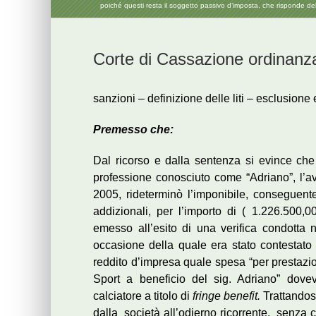
poiché questi resta il soggetto passivo d’imposta, che risponde de
Corte di Cassazione ordinanza
sanzioni – definizione delle liti – esclusione 
Premesso che:
Dal ricorso e dalla sentenza si evince che l
professione conosciuto come “Adriano”, l’av
2005, rideterminò l’imponibile, conseguent
addizionali, per l’importo di ( 1.226.500,00
emesso all’esito di una verifica condotta n
occasione della quale era stato contestato c
reddito d’impresa quale spesa “per prestazio
Sport a beneficio del sig. Adriano” dove
calciatore a titolo di
fringe benefit.
Trattandos
dalla società all’odierno ricorrente, senza