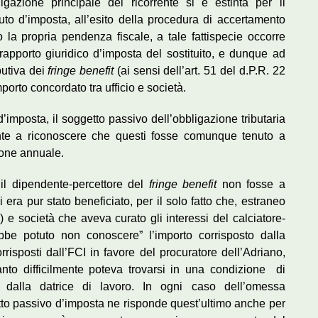
gazione principale del ricorrente si è estinta per il
uto d’imposta, all’esito della procedura di accertamento
 la propria pendenza fiscale, a tale fattispecie occorre
rapporto giuridico d’imposta del sostituito, e dunque ad
butiva dei
fringe benefit
(ai sensi dell’art. 51 del d.P.R. 22
porto concordato tra ufficio e società.
d’imposta, il soggetto passivo dell’obbligazione tributaria
iente a riconoscere che questi fosse comunque tenuto a
zione annuale.
il dipendente-percettore del
fringe benefit
non fosse a
ra pur stato beneficiato, per il solo fatto che, estraneo
I) e società che aveva curato gli interessi del calciatore-
bbe potuto non conoscere” l’importo corrisposto dalla
orrisposti dall’FCI in favore del procuratore dell’Adriano,
tanto difficilmente poteva trovarsi in una condizione di
i dalla datrice di lavoro. In ogni caso dell’omessa
tto passivo d’imposta ne risponde quest’ultimo anche per