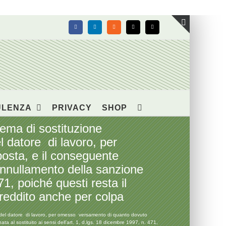
Facebook
LinkedIn
Rss
X
Email
Toggle
area
barra
scorrevol
ULENZA
PRIVACY
SHOP
tema di sostituzione
l datore di lavoro, per
posta, e il conseguente
annullamento della sanzione
71, poiché questi resta il
reddito anche per colpa
ti del datore di lavoro, per omesso versamento di quanto dovuto
a al sostituito ai sensi dell’art. 1, d.lgs. 18 dicembre 1997, n. 471,