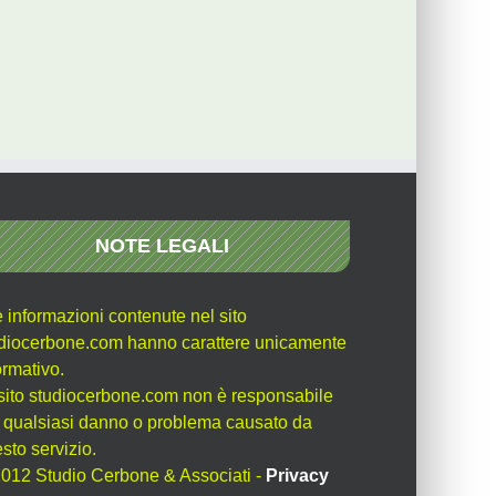
NOTE LEGALI
e informazioni contenute nel sito
diocerbone.com hanno carattere unicamente
ormativo.
l sito studiocerbone.com non è responsabile
 qualsiasi danno o problema causato da
sto servizio.
012 Studio Cerbone & Associati -
Privacy