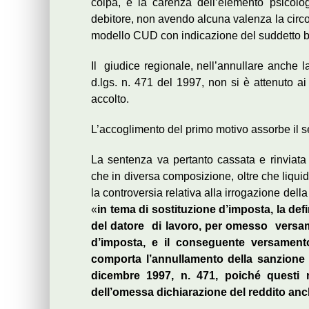
colpa, e la carenza dell’elemento psicol
debitore, non avendo alcuna valenza la circo
modello CUD con indicazione del suddetto be
Il giudice regionale, nell’annullare anche l
d.lgs. n. 471 del 1997, non si è attenuto ai
accolto.
L’accoglimento del primo motivo assorbe il 
La sentenza va pertanto cassata e rinviata
che in diversa composizione, oltre che liquid
la controversia relativa alla irrogazione dell
«
in tema di sostituzione d’imposta, la de
del datore di lavoro, per omesso versame
d’imposta, e il conseguente versament
comporta l’annullamento della sanzione co
dicembre 1997, n. 471, poiché questi 
dell’omessa dichiarazione del reddito anc