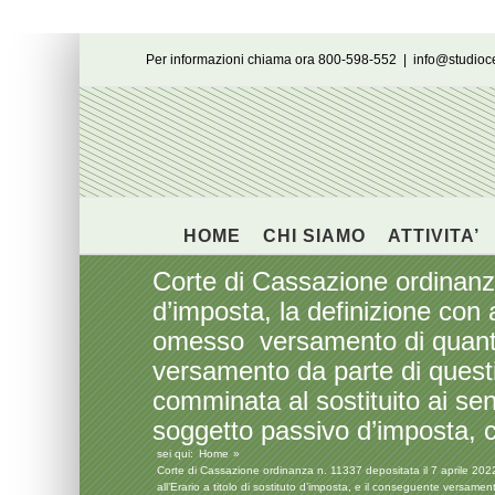
Salta
Per informazioni chiama ora 800-598-552
|
info@studio
al
contenuto
HOME
CHI SIAMO
ATTIVITA’
Corte di Cassazione ordinanza
d’imposta, la definizione con 
omesso versamento di quanto d
versamento da parte di quest
comminata al sostituito ai sens
soggetto passivo d’imposta, c
sei qui:
Home
Corte di Cassazione ordinanza n. 11337 depositata il 7 aprile 202
all’Erario a titolo di sostituto d’imposta, e il conseguente versam