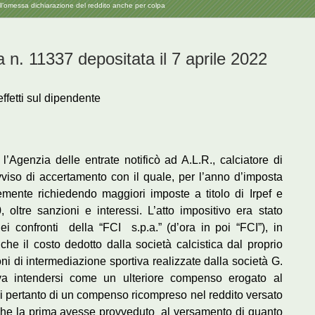
ll’omessa dichiarazione del reddito anche per colpa
 n. 11337 depositata il 7 aprile 2022
effetti sul dipendente
’Agenzia delle entrate notificò ad A.L.R., calciatore di
viso di accertamento con il quale, per l’anno d’imposta
emente richiedendo maggiori imposte a titolo di Irpef e
, oltre sanzioni e interessi. L’atto impositivo era stato
ei confronti della “FCI s.p.a.” (d’ora in poi “FCI”), in
he il costo dedotto dalla società calcistica dal proprio
ni di intermediazione sportiva realizzate dalla società G.
va intendersi come un ulteriore compenso erogato al
i pertanto di un compenso ricompreso nel reddito versato
 che la prima avesse provveduto al versamento di quanto