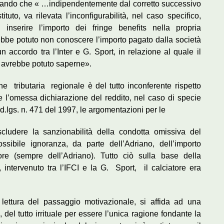
ermando che « …indipendentemente dal corretto successivo
uto, va rilevata l’inconfigurabilità, nel caso specifico,
i inserire l’importo dei fringe benefits nella propria
avrebbe potuto non conoscere l’importo pagato dalla società
 accordo tra l’Inter e G. Sport, in relazione al quale il
la avrebbe potuto saperne».
tributaria regionale è del tutto inconferente rispetto
e l’omessa dichiarazione del reddito, nel caso di specie
 d.lgs. n. 471 del 1997, le argomentazioni per le
scludere la sanzionabilità della condotta omissiva del
ssibile ignoranza, da parte dell’Adriano, dell’importo
ore (sempre dell’Adriano). Tutto ciò sulla base della
intervenuto tra l’IFCI e la G. Sport, il calciatore era
ettura del passaggio motivazionale, si affida ad una
del tutto irrituale per essere l’unica ragione fondante la