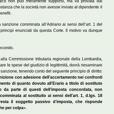
ogico non può meramente supporsi, ma va provata dal
stanza che la società non avesse inviato al dipendente il
nefit.
a sanzione comminata all’Adriano ai sensi dell’art. 1 del
 principi enunciati da questa Corte. Il motivo va dunque
secondo.
 alla Commissione tributaria regionale della Lombardia,
are le spese del giudizio di legittimità, dovrà riesaminare
a sanzione, tenendo conto del seguente principio di diritto:
finizione con adesione dell’accertamento nei confronti
nto di quanto dovuto all’Erario a titolo di sostituto
o da parte di questi dell’imposta concordata, non
mminata al sostituito ai sensi dell’art. 1, d.lgs. 18
resta il soggetto passivo d’imposta, che risponde
he per colpa
».