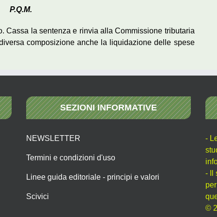
P.Q.M.
do. Cassa la sentenza e rinvia alla Commissione tributaria
diversa composizione anche la liquidazione delle spese
SEZIONI INFORMATIVE
NEWSLETTER
- L
stu
Termini e condizioni d'uso
inf
- I
Linee guida editoriale - principi e valori
per
Scivici
que
© 2