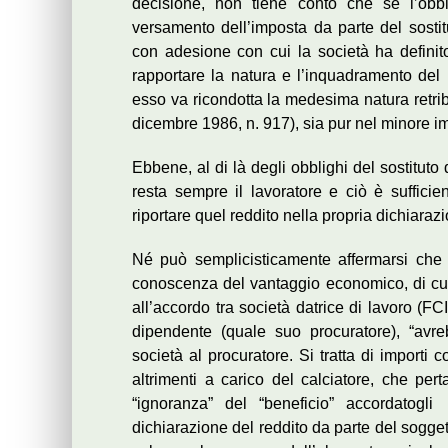
decisione, non tiene conto che se l’obbli
versamento dell’imposta da parte del sostit
con adesione con cui la società ha definito
rapportare la natura e l’inquadramento del 
esso va ricondotta la medesima natura retri
dicembre 1986, n. 917), sia pur nel minore im
Ebbene, al di là degli obblighi del sostituto 
resta sempre il lavoratore e ciò è suffic
riportare quel reddito nella propria dichiara
Né può semplicisticamente affermarsi che 
conoscenza del vantaggio economico, di cui e
all’accordo tra società­ datrice di lavoro (FC
dipendente (quale suo procuratore), “avre
società al procuratore. Si tratta di importi c
altrimenti a carico del calciatore, che per
“ignoranza” del “beneficio” accordatogl
dichiarazione del reddito da parte del sogge