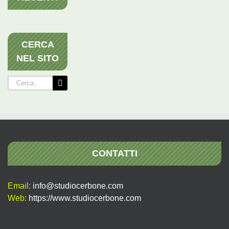
CERCA
NEL SITO
Cerca
per:
CONTATTI
Email:
info@studiocerbone.com
Web:
https://www.studiocerbone.com