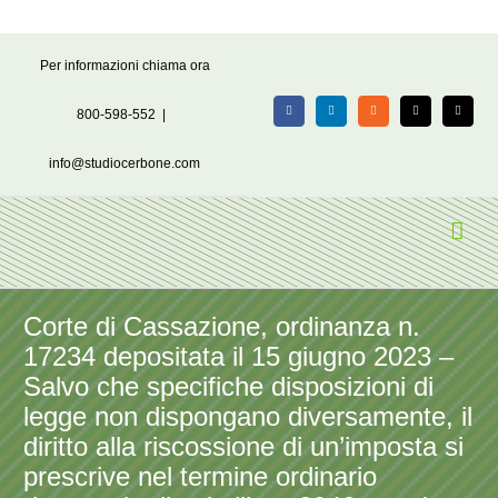
Salta
Per informazioni chiama ora
al
contenuto
800-598-552
|
Facebook
LinkedIn
Rss
X
Email
info@studiocerbone.com
Corte di Cassazione, ordinanza n.
17234 depositata il 15 giugno 2023 –
Salvo che specifiche disposizioni di
legge non dispongano diversamente, il
diritto alla riscossione di un’imposta si
prescrive nel termine ordinario