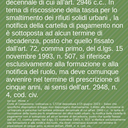
decennale di cui all’art. 2946 c.c.. In
tema di riscossione della tassa per lo
smaltimento dei rifiuti solidi urbani , la
notifica della cartella di pagamento non
è sottoposta ad alcun termine di
decadenza, posto che quello fissato
dall’art. 72, comma primo, del d.lgs. 15
novembre 1993, n. 507, si riferisce
esclusivamente alla formazione e alla
notifica del ruolo, ma deve comunque
avvenire nel termine di prescrizione di
cinque anni, ai sensi dell’art. 2948, n.
4, cod. civ.
sei qui:
Home
Corte di Cassazione, ordinanza n. 17234 depositata il 15 giugno 2023 – Salvo che
specifiche disposizioni di legge non dispongano diversamente, il diritto alla riscossione di
un’imposta si prescrive nel termine ordinario decennale di cui all’art. 2946 c.c.. In tema di
riscossione della tassa per lo smaltimento dei rifiuti solidi urbani , la notifica della cartella di
pagamento non è sottoposta ad alcun termine di decadenza, posto che quello fissato
dall’art. 72, comma primo, del d.lgs. 15 novembre 1993, n. 507, si riferisce esclusivamente
alla formazione e alla notifica del ruolo, ma deve comunque avvenire nel termine di
prescrizione di cinque anni, ai sensi dell’art. 2948, n. 4, cod. civ.