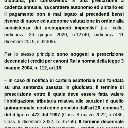
tributaria, pur consistendo in una prestazione a
cadenza annuale, ha carattere autonomo ed unitario ed
il pagamento non è mai legato ai precedenti bensì
risente di nuove ed autonome valutazione in ordine alla
sussistenza dei presupposti impositivi
” (tra molte,
ordinanza 26 giugno 2020, n.12740; ordinanza 11
dicembre 2019, n.32308).
Per lo stesso principio
sono soggetti a prescrizione
decennale i crediti per canoni Rai a norma della legge 3
maggio 2004, n. 112, art.18;
–
in caso di notifica di cartella esattoriale non fondata
su una sentenza passata in giudicato, il termine di
prescrizione entro il quale deve essere fatta valere
l’obbligazione tributaria relativa alle sanzioni è quello
quinquennale, così come previsto dall’art.20, comma 3,
del d.lgs. n. 472 del 1997
(Cass. 8 marzo 2022, n.7486;
Cass. 6 dicembre 2022, n. 35769).
Il termine decennale