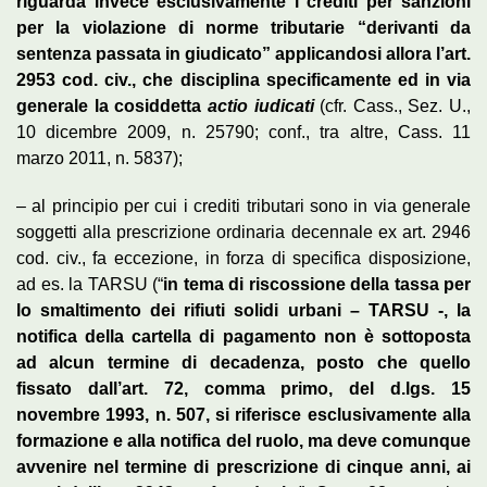
riguarda invece esclusivamente i crediti per sanzioni
per la violazione di norme tributarie “derivanti da
sentenza passata in giudicato” applicandosi allora l’art.
2953 cod. civ., che disciplina specificamente ed in via
generale la cosiddetta
actio iudicati
(cfr. Cass., Sez. U.,
10 dicembre 2009, n. 25790; conf., tra altre, Cass. 11
marzo 2011, n. 5837);
– al principio per cui i crediti tributari sono in via generale
soggetti alla prescrizione ordinaria decennale ex art. 2946
cod. civ., fa eccezione, in forza di specifica disposizione,
ad es. la TARSU (“
in tema di riscossione della tassa per
lo smaltimento dei rifiuti solidi urbani – TARSU -, la
notifica della cartella di pagamento non è sottoposta
ad alcun termine di decadenza, posto che quello
fissato dall’art. 72, comma primo, del d.lgs. 15
novembre 1993, n. 507, si riferisce esclusivamente alla
formazione e alla notifica del ruolo, ma deve comunque
avvenire nel termine di prescrizione di cinque anni, ai