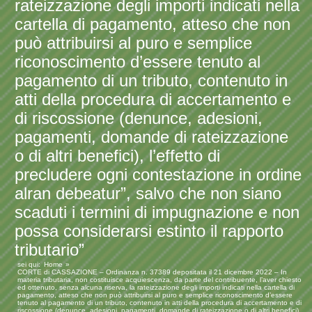
rateizzazione degli importi indicati nella
cartella di pagamento, atteso che non
può attribuirsi al puro e semplice
riconoscimento d’essere tenuto al
pagamento di un tributo, contenuto in
atti della procedura di accertamento e
di riscossione (denunce, adesioni,
pagamenti, domande di rateizzazione
o di altri benefici), l’effetto di
precludere ogni contestazione in ordine
alran debeatur”, salvo che non siano
scaduti i termini di impugnazione e non
possa considerarsi estinto il rapporto
tributario”
sei qui:
Home
CORTE di CASSAZIONE – Ordinanza n. 37389 depositata il 21 dicembre 2022 – In
materia tributaria, non costituisce acquiescenza, da parte del contribuente, l’aver chiesto
ed ottenuto, senza alcuna riserva, la rateizzazione degli importi indicati nella cartella di
pagamento, atteso che non può attribuirsi al puro e semplice riconoscimento d’essere
tenuto al pagamento di un tributo, contenuto in atti della procedura di accertamento e di
riscossione (denunce, adesioni, pagamenti, domande di rateizzazione o di altri benefici),