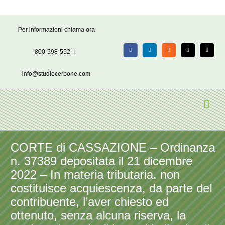
Salta
Per informazioni chiama ora
al
contenuto
800-598-552
|
Facebook
LinkedIn
Rss
X
Email
info@studiocerbone.com
CORTE di CASSAZIONE – Ordinanza
n. 37389 depositata il 21 dicembre
2022 – In materia tributaria, non
costituisce acquiescenza, da parte del
contribuente, l’aver chiesto ed
ottenuto, senza alcuna riserva, la