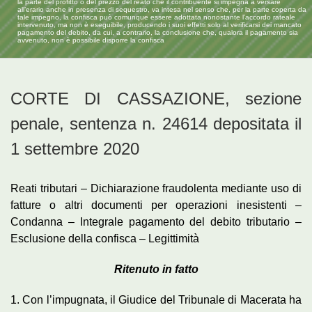
la parte del profitto o del prezzo del reato che il contribuente si impegna a versare
all’erario anche in presenza di sequestro, va intesa nel senso che, per la parte coperta da
tale impegno, la confisca può comunque essere adottata nonostante l’accordo rateale
intervenuto, ma non è eseguibile, producendo i suoi effetti solo al verificarsi dei mancato
pagamento del debito, da cui, a contrario, la conclusione che, qualora il pagamento sia
avvenuto, non è possibile disporre la confisca
CORTE DI CASSAZIONE, sezione
penale, sentenza n. 24614 depositata il
1 settembre 2020
Reati tributari – Dichiarazione fraudolenta mediante uso di
fatture o altri documenti per operazioni inesistenti –
Condanna – Integrale pagamento del debito tributario –
Esclusione della confisca – Legittimità
Ritenuto in fatto
1. Con l’impugnata, il Giudice del Tribunale di Macerata ha