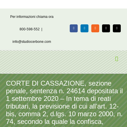
Salta
Per informazioni chiama ora
al
contenuto
800-598-552
|
Facebook
LinkedIn
Rss
X
Email
info@studiocerbone.com
CORTE DI CASSAZIONE, sezione
penale, sentenza n. 24614 depositata il
1 settembre 2020 – In tema di reati
tributari, la previsione di cui all’art. 12-
bis, comma 2, d.lgs. 10 marzo 2000, n.
74, secondo la quale la confisca,