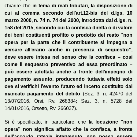
chiarire che
in tema di reati tributari, la disposizione di
cui al comma secondo dell’art.12-bis del d.lgs. 10
marzo 2000, n. 74 n. 74 del 2000, introdotta dal d.lgs. n.
158 del 2015, secondo cui la confisca diretta o di valore
dei beni costituenti profitto o prodotto del reato “non
opera per la parte che il contribuente si impegna a
versare all’erario anche in presenza di sequestro”,
deve essere intesa nel senso che la confisca – così
come il sequestro preventivo ad essa preordinato –
può essere adottata anche a fronte dell’impegno di
pagamento assunto, producendo tuttavia effetti solo
ove si verifichi l’evento futuro ed incerto costituito dal
mancato pagamento del debito
(Sez. 3, n. 42470 del
13/07/2016, Orsi, Rv. 268384; Sez. 3, n. 5728 del
14/01/2016, Orsetto, Rv. 266037).
Si è specificato, in particolare, che
la locuzione “non
opera” non significa affatto che la confisca, a fronte
dell’accordo rateale intervenuto, non possa essere