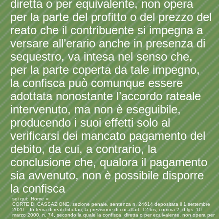
diretta o per equivalente, non opera
per la parte del profitto o del prezzo del
reato che il contribuente si impegna a
versare all’erario anche in presenza di
sequestro, va intesa nel senso che,
per la parte coperta da tale impegno,
la confisca può comunque essere
adottata nonostante l’accordo rateale
intervenuto, ma non è eseguibile,
producendo i suoi effetti solo al
verificarsi dei mancato pagamento del
debito, da cui, a contrario, la
conclusione che, qualora il pagamento
sia avvenuto, non è possibile disporre
la confisca
sei qui:
Home
CORTE DI CASSAZIONE, sezione penale, sentenza n. 24614 depositata il 1 settembre
2020 – In tema di reati tributari, la previsione di cui all’art. 12-bis, comma 2, d.lgs. 10
marzo 2000, n. 74, secondo la quale la confisca, diretta o per equivalente, non opera per