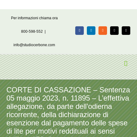
Salta
Per informazioni chiama ora
al
contenuto
800-598-552
|
Facebook
LinkedIn
Rss
X
Email
info@studiocerbone.com
CORTE DI CASSAZIONE – Sentenza
05 maggio 2023, n. 11895 – L’effettiva
allegazione, da parte dell’odierna
ricorrente, della dichiarazione di
esenzione dal pagamento delle spese
di lite per motivi reddituali ai sensi