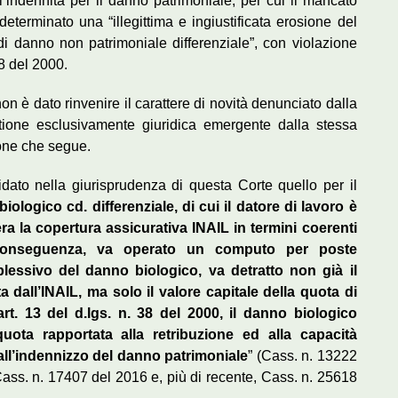
ll’indennità per il danno patrimoniale, per cui il mancato
terminato una “illegittima e ingiustificata erosione del
o di danno non patrimoniale differenziale”, con violazione
 38 del 2000.
non è dato rinvenire il carattere di novità denunciato dalla
estione esclusivamente giuridica emergente dalla stessa
ione che segue.
idato nella giurisprudenza di questa Corte quello per il
iologico cd. differenziale, di cui il datore di lavoro è
ra la copertura assicurativa INAIL in termini coerenti
-conseguenza, va operato un computo per poste
essivo del danno biologico, va detratto non già il
ta dall’INAIL, ma solo il valore capitale della quota di
’art. 13 del d.lgs. n. 38 del 2000, il danno biologico
uota rapportata alla retribuzione ed alla capacità
 all’indennizzo del danno patrimoniale
” (Cass. n. 13222
ass. n. 17407 del 2016 e, più di recente, Cass. n. 25618