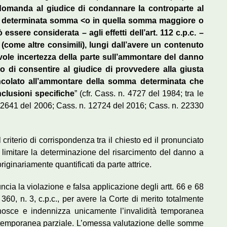
domanda al giudice di condannare la controparte al
a determinata somma <o in quella somma maggiore o
essere considerata – agli effetti dell’art. 112 c.p.c. –
(come altre consimili), lungi dall’avere un contenuto
ole incertezza della parte sull’ammontare del danno
po di consentire al giudice di provvedere alla giusta
ncolato all’ammontare della somma determinata che
nclusioni specifiche
” (cfr. Cass. n. 4727 del 1984; tra le
e 2641 del 2006; Cass. n. 12724 del 2016; Cass. n. 22330
l criterio di corrispondenza tra il chiesto ed il pronunciato
to limitare la determinazione del risarcimento del danno a
originariamente quantificati da parte attrice.
ncia la violazione e falsa applicazione degli artt. 66 e 68
 360, n. 3, c.p.c., per avere la Corte di merito totalmente
onosce e indennizza unicamente l’invalidità temporanea
à temporanea parziale. L’omessa valutazione delle somme