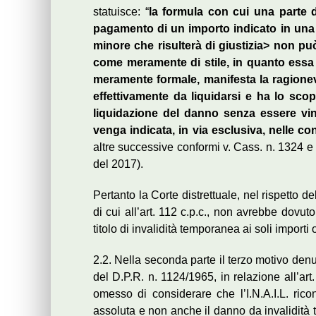
statuisce: “
la formula con cui una parte 
pagamento di un importo indicato in un
minore che risulterà di giustizia> non può 
come meramente di stile, in quanto essa 
meramente formale, manifesta la ragionev
effettivamente da liquidarsi e ha lo sco
liquidazione del danno senza essere vi
venga indicata, in via esclusiva, nelle co
altre successive conformi v. Cass. n. 1324 
del 2017).
Pertanto la Corte distrettuale, nel rispetto de
di cui all’art. 112 c.p.c., non avrebbe dovu
titolo di invalidità temporanea ai soli importi 
2.2. Nella seconda parte il terzo motivo denu
del D.P.R. n. 1124/1965, in relazione all’art.
omesso di considerare che l’I.N.A.I.L. ric
assoluta e non anche il danno da invalidit