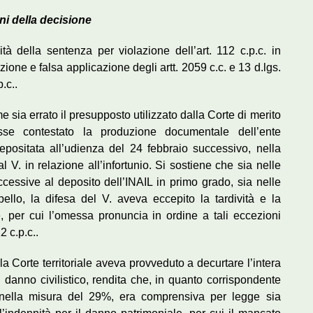
ni della decisione
tà della sentenza per violazione dell’art. 112 c.p.c. in
azione e falsa applicazione degli artt. 2059 c.c. e 13 d.lgs.
.c..
sia errato il presupposto utilizzato dalla Corte di merito
esse contestato la produzione documentale dell’ente
epositata all’udienza del 24 febbraio successivo, nella
V. in relazione all’infortunio. Si sostiene che sia nelle
ssive al deposito dell’INAIL in primo grado, sia nelle
ello, la difesa del V. aveva eccepito la tardività e la
, per cui l’omessa pronuncia in ordine a tali eccezioni
2 c.p.c..
Corte territoriale aveva provveduto a decurtare l’intera
l danno civilistico, rendita che, in quanto corrispondente
 nella misura del 29%, era comprensiva per legge sia