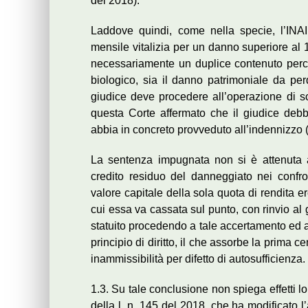
del 2018).
Laddove quindi, come nella specie, l’INAIL
mensile vitalizia per un danno superiore al 
necessariamente un duplice contenuto perc
biologico, sia il danno patrimoniale da per
giudice deve procedere all’operazione di 
questa Corte affermato che il giudice deb
abbia in concreto provveduto all’indennizzo (
La sentenza impugnata non si è attenuta a
credito residuo del danneggiato nei confro
valore capitale della sola quota di rendita e
cui essa va cassata sul punto, con rinvio al 
statuito procedendo a tale accertamento ed a
principio di diritto, il che assorbe la prima 
inammissibilità per difetto di autosufficienza.
1.3. Su tale conclusione non spiega effetti 
della l. n. 145 del 2018, che ha modificato 