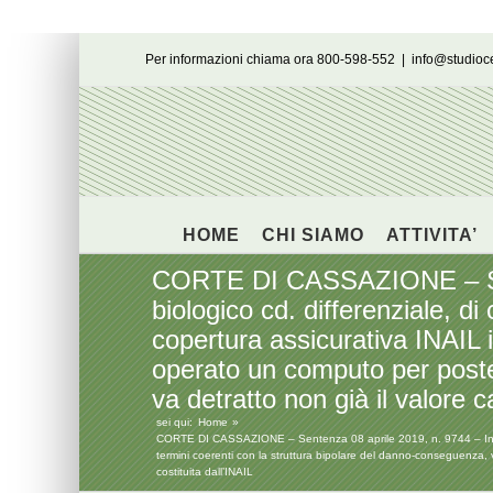
Salta
Per informazioni chiama ora 800-598-552
|
info@studio
al
contenuto
HOME
CHI SIAMO
ATTIVITA’
CORTE DI CASSAZIONE – Sente
biologico cd. differenziale, di
copertura assicurativa INAIL 
operato un computo per post
va detratto non già il valore ca
sei qui:
Home
CORTE DI CASSAZIONE – Sentenza 08 aprile 2019, n. 9744 – In tema d
termini coerenti con la struttura bipolare del danno-conseguenza, 
costituita dall’INAIL