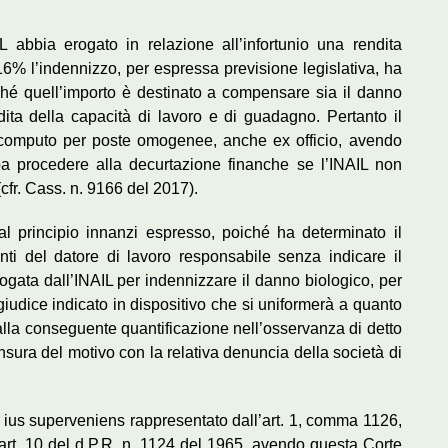
 abbia erogato in relazione all’infortunio una rendita
16% l’indennizzo, per espressa previsione legislativa, ha
hé quell’importo è destinato a compensare sia il danno
dita della capacità di lavoro e di guadagno. Pertanto il
scomputo per poste omogenee, anche ex officio, avendo
ba procedere alla decurtazione finanche se l’INAIL non
cfr. Cass. n. 9166 del 2017).
l principio innanzi espresso, poiché ha determinato il
nti del datore di lavoro responsabile senza indicare il
rogata dall’INAIL per indennizzare il danno biologico, per
giudice indicato in dispositivo che si uniformerà a quanto
lla conseguente quantificazione nell’osservanza di detto
censura del motivo con la relativa denuncia della società di
lo ius superveniens rappresentato dall’art. 1, comma 1126,
l’art. 10 del d.P.R. n. 1124 del 1965, avendo questa Corte