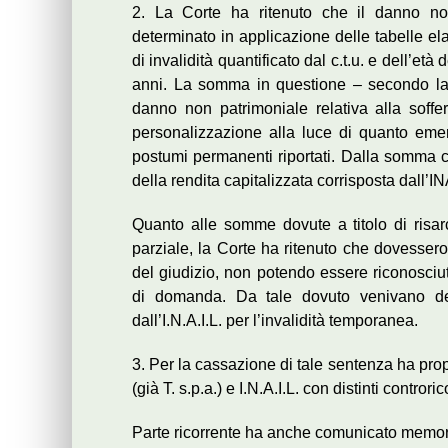
2. La Corte ha ritenuto che il danno non
determinato in applicazione delle tabelle el
di invalidità quantificato dal c.t.u. e dell’et
anni. La somma in questione – secondo la
danno non patrimoniale relativa alla soffer
personalizzazione alla luce di quanto emerso
postumi permanenti riportati. Dalla somma c
della rendita capitalizzata corrisposta dall’I
Quanto alle somme dovute a titolo di risa
parziale, la Corte ha ritenuto che dovessero e
del giudizio, non potendo essere riconosci
di domanda. Da tale dovuto venivano det
dall’I.N.A.I.L. per l’invalidità temporanea.
3. Per la cassazione di tale sentenza ha propos
(già T. s.p.a.) e I.N.A.I.L. con distinti controric
Parte ricorrente ha anche comunicato memoria