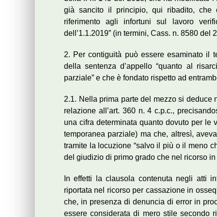
già sancito il principio, qui ribadito, ch
riferimento agli infortuni sul lavoro veri
dell’1.1.2019” (in termini, Cass. n. 8580 del 2
2. Per contiguità può essere esaminato il t
della sentenza d’appello “quanto al risar
parziale” e che è fondato rispetto ad entram
2.1. Nella prima parte del mezzo si deduce nul
relazione all’art. 360 n. 4 c.p.c., precisand
una cifra determinata quanto dovuto per le v
temporanea parziale) ma che, altresì, avev
tramite la locuzione “salvo il più o il meno ch
del giudizio di primo grado che nel ricorso in
In effetti la clausola contenuta negli atti 
riportata nel ricorso per cassazione in osseq
che, in presenza di denuncia di error in pr
essere considerata di mero stile secondo r