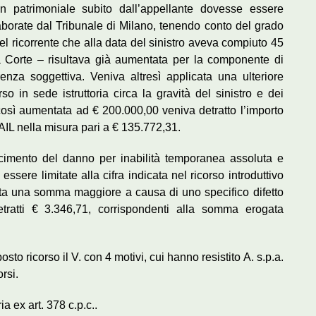
 patrimoniale subito dall’appellante dovesse essere
aborate dal Tribunale di Milano, tenendo conto del grado
à del ricorrente che alla data del sinistro aveva compiuto 45
 Corte – risultava già aumentata per la componente di
enza soggettiva. Veniva altresì applicata una ulteriore
 in sede istruttoria circa la gravità del sinistro e dei
osì aumentata ad € 200.000,00 veniva detratto l’importo
NAIL nella misura pari a € 135.772,31.
rcimento del danno per inabilità temporanea assoluta e
ssere limitate alla cifra indicata nel ricorso introduttivo
uta una somma maggiore a causa di uno specifico difetto
ratti € 3.346,71, corrispondenti alla somma erogata
to ricorso il V. con 4 motivi, cui hanno resistito A. s.p.a.
orsi.
 ex art. 378 c.p.c..