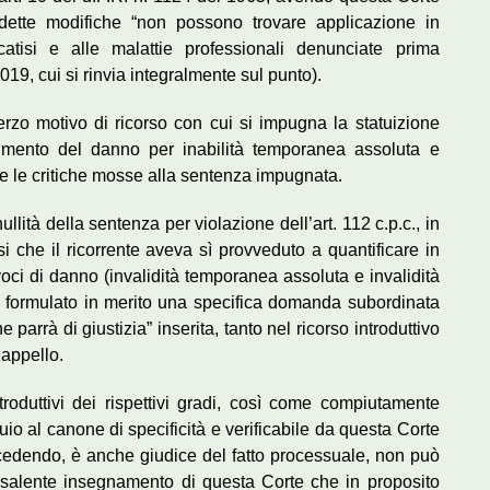
e dette modifiche “non possono trovare applicazione in
ficatisi e alle malattie professionali denunciate prima
019, cui si rinvia integralmente sul punto).
erzo motivo di ricorso con cui si impugna la statuizione
cimento del danno per inabilità temporanea assoluta e
be le critiche mosse alla sentenza impugnata.
lità della sentenza per violazione dell’art. 112 c.p.c., in
osi che il ricorrente aveva sì provveduto a quantificare in
oci di danno (invalidità temporanea assoluta e invalidità
a formulato in merito una specifica domanda subordinata
e parrà di giustizia” inserita, tanto nel ricorso introduttivo
 appello.
introduttivi dei rispettivi gradi, così come compiutamente
uio al canone di specificità e verificabile da questa Corte
ocedendo, è anche giudice del fatto processuale, non può
isalente insegnamento di questa Corte che in proposito