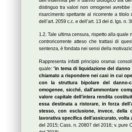
dell’indennità per il danno biologico sia de
distinguo tra valori non omogenei avrebbe de
risarcimento spettante al ricorrente a titol
dell’art. 2059 c.c. e dell’art. 13 del d. Igs. n.
1.2. Tale ultima censura, rispetto alla quale 
controricorrente atteso che trattasi di qu
sentenza, è fondata nei sensi della motivaz
Rappresenta infatti principio oramai consol
quale: “
in tema di liquidazione del danno b
chiamato a rispondere nei casi in cui ope
con la struttura bipolare del danno
omogenee, sicché, dall’ammontare compl
valore capitale dell’intera rendita costitui
essa destinata a ristorare, in forza dell
stesso, con esclusione, invece, della q
lavorativa specifica dell’assicurato, volta
del 2015; Cass. n. 20807 del 2016; v. pure C