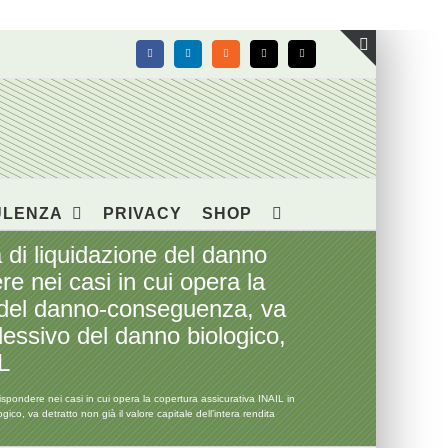
Facebook
LinkedIn
Rss
X
Email
Toggle
area
barra
scorrevol
ULENZA
PRIVACY
SHOP
i liquidazione del danno
re nei casi in cui opera la
re del danno-conseguenza, va
ssivo del danno biologico,
IL
pondere nei casi in cui opera la copertura assicurativa INAIL in
, va detratto non già il valore capitale dell’intera rendita