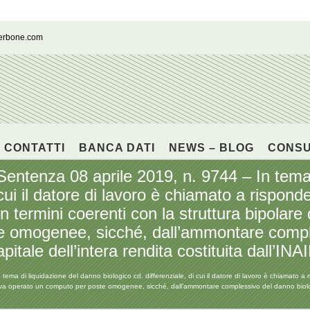
cerbone.com
CONTATTI
BANCA DATI
NEWS – BLOG
CONS
nza 08 aprile 2019, n. 9744 – In tema d
 cui il datore di lavoro è chiamato a risponde
in termini coerenti con la struttura bipola
e omogenee, sicché, dall’ammontare comple
pitale dell’intera rendita costituita dall’INA
i liquidazione del danno biologico cd. differenziale, di cui il datore di lavoro è chiamato a ris
va operato un computo per poste omogenee, sicché, dall’ammontare complessivo del danno biologico