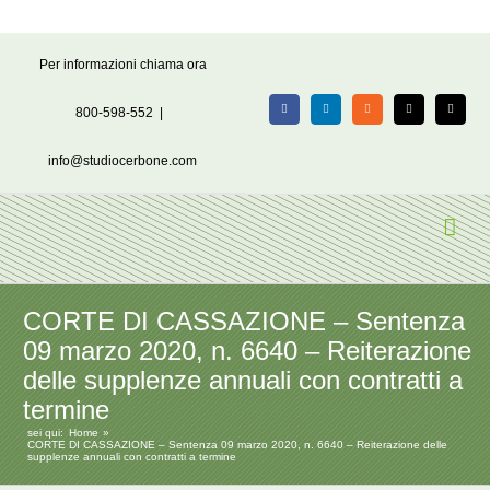
Salta
Per informazioni chiama ora
al
contenuto
800-598-552
|
Facebook
LinkedIn
Rss
X
Email
info@studiocerbone.com
CORTE DI CASSAZIONE – Sentenza
09 marzo 2020, n. 6640 – Reiterazione
delle supplenze annuali con contratti a
termine
sei qui:
Home
CORTE DI CASSAZIONE – Sentenza 09 marzo 2020, n. 6640 – Reiterazione delle
supplenze annuali con contratti a termine