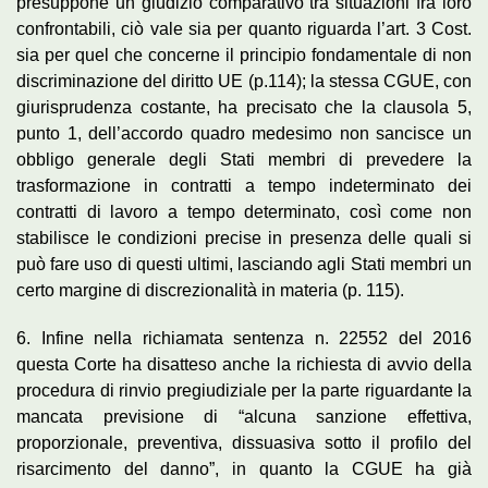
presuppone un giudizio comparativo tra situazioni fra loro
confrontabili, ciò vale sia per quanto riguarda l’art. 3 Cost.
sia per quel che concerne il principio fondamentale di non
discriminazione del diritto UE (p.114); la stessa CGUE, con
giurisprudenza costante, ha precisato che la clausola 5,
punto 1, dell’accordo quadro medesimo non sancisce un
obbligo generale degli Stati membri di prevedere la
trasformazione in contratti a tempo indeterminato dei
contratti di lavoro a tempo determinato, così come non
stabilisce le condizioni precise in presenza delle quali si
può fare uso di questi ultimi, lasciando agli Stati membri un
certo margine di discrezionalità in materia (p. 115).
6. Infine nella richiamata sentenza n. 22552 del 2016
questa Corte ha disatteso anche la richiesta di avvio della
procedura di rinvio pregiudiziale per la parte riguardante la
mancata previsione di “alcuna sanzione effettiva,
proporzionale, preventiva, dissuasiva sotto il profilo del
risarcimento del danno”, in quanto la CGUE ha già