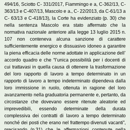
494/16, Sciotto C- 331/2017, Fiammingo e a, C-362/13, C-
363/13 e C-407/13, Mascolo e a., C- 22/2013, da C-61/13 a
C- 63/13 e C-418/13), la Corte ha evidenziato (p. 30) che
nella sentenza Mascolo era stato affermato che la
normativa nazionale anteriore alla legge 13 luglio 2015 n.
107 non conteneva alcuna sanzione di carattere
sufficientemente energico e dissuasivo idoneo a garantire
la piena efficacia delle norme adottate in applicazione dell’
accordo quadro e che “l’unica possibilità per i docenti di
cui trattavasi in quella causa di ottenere la trasformazione
del loro rapporto di lavoro a tempo determinato in un
rapporto di lavoro a tempo indeterminato dipendeva dalla
loro immissione in ruolo, ottenuta in ragione del loro
avanzamento nella graduatoria permanente e, pertanto, da
circostanze che dovevano essere ritenute aleatorie ed
imprevedibili, essendo determinate della durata
complessiva dei contratti di lavoro a tempo determinato
nonché dei posti che erano nel frattempo divenuti vacanti”,
precisando (p.31) che le affermazioni contenute nella