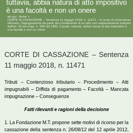
tuttavia, abbia natura di atto impositivo
è una facoltà e non un onere
sei qui:
Home
CORTE DI CASSAZIONE – Sentenza 11 maggio 2018, n. 11471 – In tema di contenzioso
tributario, l’impugnazione da parte del contribuente di un atto non espressamente indicato
dall’art. 19 del d.lgs. n. 546 del 1992, il quale, tuttavia, abbia natura di atto impositivo è
una facoltà e non un onere
CORTE DI CASSAZIONE – Sentenza
11 maggio 2018, n. 11471
Tributi – Contenzioso tributario – Procedimento – Atti
impugnabili – Diffida di pagamento – Facoltà – Mancata
impugnazione – Conseguenze
Fatti rilevanti e ragioni della decisione
1. La Fondazione M.T. propone sette motivi di ricorso per la
cassazione della sentenza n. 26/08/12 del 12 aprile 2012,