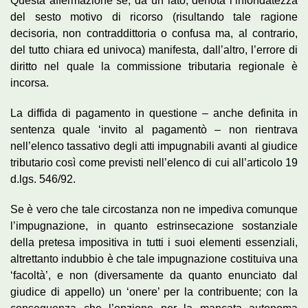
Questa affermazione se, da un lato, denota l’infondatezza
del sesto motivo di ricorso (risultando tale ragione
decisoria, non contraddittoria o confusa ma, al contrario,
del tutto chiara ed univoca) manifesta, dall’altro, l’errore di
diritto nel quale la commissione tributaria regionale è
incorsa.
La diffida di pagamento in questione – anche definita in
sentenza quale ‘invito al pagamentò – non rientrava
nell’elenco tassativo degli atti impugnabili avanti al giudice
tributario così come previsti nell’elenco di cui all’articolo 19
d.lgs. 546/92.
Se è vero che tale circostanza non ne impediva comunque
l’impugnazione, in quanto estrinsecazione sostanziale
della pretesa impositiva in tutti i suoi elementi essenziali,
altrettanto indubbio è che tale impugnazione costituiva una
‘facoltà’, e non (diversamente da quanto enunciato dal
giudice di appello) un ‘onere’ per la contribuente; con la