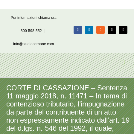
Salta
Per informazioni chiama ora
al
contenuto
800-598-552
|
Facebook
LinkedIn
Rss
X
Email
info@studiocerbone.com
CORTE DI CASSAZIONE – Sentenza
11 maggio 2018, n. 11471 – In tema di
contenzioso tributario, l’impugnazione
da parte del contribuente di un atto
non espressamente indicato dall’art. 19
del d.lgs. n. 546 del 1992, il quale,