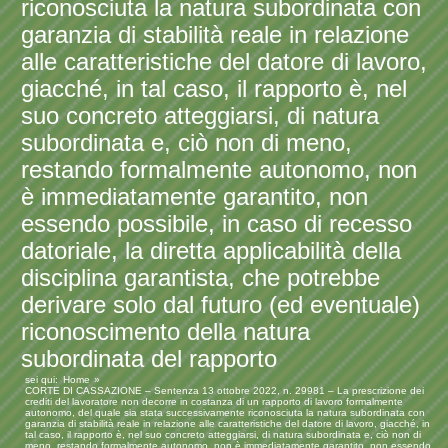
riconosciuta la natura subordinata con
garanzia di stabilità reale in relazione
alle caratteristiche del datore di lavoro,
giacché, in tal caso, il rapporto è, nel
suo concreto atteggiarsi, di natura
subordinata e, ciò non di meno,
restando formalmente autonomo, non
è immediatamente garantito, non
essendo possibile, in caso di recesso
datoriale, la diretta applicabilità della
disciplina garantista, che potrebbe
derivare solo dal futuro (ed eventuale)
riconoscimento della natura
subordinata del rapporto
sei qui:
Home
CORTE DI CASSAZIONE – Sentenza 13 ottobre 2022, n. 29981 – La prescrizione dei
crediti del lavoratore non decorre in costanza di un rapporto di lavoro formalmente
autonomo, del quale sia stata successivamente riconosciuta la natura subordinata con
garanzia di stabilità reale in relazione alle caratteristiche del datore di lavoro, giacché, in
tal caso, il rapporto è, nel suo concreto atteggiarsi, di natura subordinata e, ciò non di
meno, restando formalmente autonomo, non è immediatamente garantito, non essendo