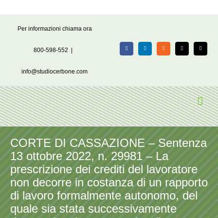
Salta
Per informazioni chiama ora
al
contenuto
800-598-552
|
Facebook
LinkedIn
Rss
X
Email
info@studiocerbone.com
CORTE DI CASSAZIONE – Sentenza
13 ottobre 2022, n. 29981 – La
prescrizione dei crediti del lavoratore
non decorre in costanza di un rapporto
di lavoro formalmente autonomo, del
quale sia stata successivamente