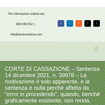
Salta
Per informazioni chiama ora
al
contenuto
800-598-552
|
Facebook
LinkedIn
Rss
X
Email
info@studiocerbone.com
CORTE DI CASSAZIONE – Sentenza
14 dicembre 2021, n. 39978 – La
motivazione è solo apparente, e la
sentenza è nulla perché affetta da
“error in procedendo”, quando, benché
graficamente esistente, non renda,