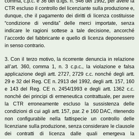
comma, c.p.c. e 36 del d.lgs. n. 546 del 1992, per avere la
CTR escluso il controllo del licenziante sulla produzione e,
dunque, che il pagamento dei diritti di licenza costituisse
“condizione di vendita” delle merci importate, senza
indicare le ragioni sottese a tale decisione, ancorché
l’accordo del fabbricante e quello di licenza deponessero
in senso contrario.
3. Con il terzo motivo, la ricorrente denuncia in relazione
all’art. 360, comma 1, n. 3 c.p.c., la violazione e falsa
applicazione degli artt. 2727, 2729 c.c. nonché degli artt.
29 e 32 del Reg. CE n. 2913 del 1992, degli artt. 157, 160
e 143 del Reg. CE n. 2454/1993 e degli artt. 1362 c.c.
nonché dei principi di ermeneutica contrattuale, per avere
la CTR erroneamente escluso la sussistenza delle
condizioni di cui agli artt. 157, par. 2 e 160 DAC, ritenendo
non configurabile nella fattispecie un controllo delle
licenziane sulla produzione, senza considerare le clausole
dei contratti di licenza dalle quali emergeva la