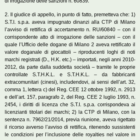
di irrogazione delle sanzioni n. 60839.
2. Il giudice di appello, in punto di fatto, premetteva che: 1)
S.T.I. s.p.a. aveva impugnato dinanzi alla CTP di Milano
l’avviso di rettifica di accertamento n. RU/60840 – con il
corrispondente atto di irrogazione delle sanzioni – con il
quale l’Ufficio delle dogane di Milano 2 aveva rettificato il
valore doganale di giocattoli – riproducenti loghi di noti
marchi registrati (D., H.K. etc.) – importati, negli anni 2010-
2012, da parte dalla suddetta società – tramite le proprie
controllate S.T.H.K.L. e S.T.H.K.L. – da fabbricanti
extracomunitari (cinesi), includendovi, ai sensi dell’art. 32,
comma 1, lettera c) del Reg. CEE 12 ottobre 1992, n. 2913
e dell’art. 157, paragrafo 2, del Reg. CEE 2 luglio 1993, n.
2454, i diritti di licenza che S.T.I. s.p.a. corrispondeva ai
licenzianti titolari dei marchi; 2) la CTP di Milano, con la
sentenza n. 7962/21/2014, previa riunione, aveva rigettato
il ricorso avverso l’avviso di rettifica, ritenendo sussistenti
le condizioni per l’inclusione delle royalties nel valore in