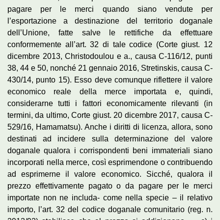
pagare per le merci quando siano vendute per
l’esportazione a destinazione del territorio doganale
dell’Unione, fatte salve le rettifiche da effettuare
conformemente all’art. 32 di tale codice (Corte giust. 12
dicembre 2013, Christodoulou e a., causa C-116/12, punti
38, 44 e 50, nonché 21 gennaio 2016, Stretinskis, causa C-
430/14, punto 15). Esso deve comunque riflettere il valore
economico reale della merce importata e, quindi,
considerarne tutti i fattori economicamente rilevanti (in
termini, da ultimo, Corte giust. 20 dicembre 2017, causa C-
529/16, Hamamatsu). Anche i diritti di licenza, allora, sono
destinati ad incidere sulla determinazione del valore
doganale qualora i corrispondenti beni immateriali siano
incorporati nella merce, così esprimendone o contribuendo
ad esprimerne il valore economico. Sicché, qualora il
prezzo effettivamente pagato o da pagare per le merci
importate non ne includa- come nella specie – il relativo
importo, l’art. 32 del codice doganale comunitario (reg. n.