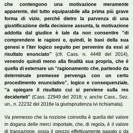
che contengono una motivazione meramente
apparente, del tutto equiparabile alla prima più grave
forma di vizio, perché dietro la parvenza di una
giustificazione della decisione assunta, la motivazione
addotta dal giudice è tale da non consentire “di
comprendere le ragioni e, quindi, le basi della sua
genesi e l’iter logico seguito per pervenire da essi al
risultato enunciato”
(cfr. Cass. n. 4448 del 2014),
venendo quindi meno alla finalità sua propria, che è
quella di esternare un “ragionamento che, partendo da
determinate premesse pervenga con un certo
procedimento enunciativo”, logico e consequenziale,
“a spiegare il risultato cui si perviene sulla res
deciderteli”
(Cass. 22949 del 2018; v. anche Cass., Sez.
un., n. 22232 del 2016e la giurisprudenza ivi richiamata).
Va premesso che la nozione coinvolta è quella del valore
in dogana delle merci importate, che, di regola, è il valore
di transazione, ossia il prezzo effettivamente pagato o da