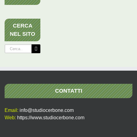
CERCA
NEL SITO
Cerca
per:
CONTATTI
Email:
info@studiocerbone.com
Web:
https://www.studiocerbone.com