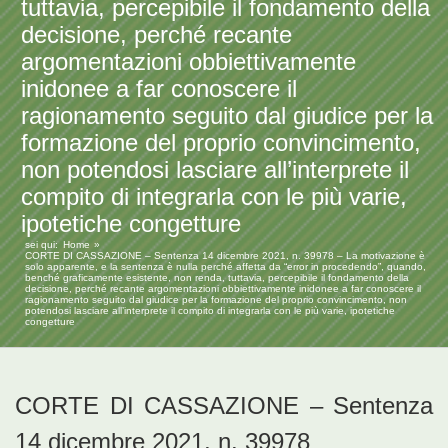
tuttavia, percepibile il fondamento della
decisione, perché recante
argomentazioni obbiettivamente
inidonee a far conoscere il
ragionamento seguito dal giudice per la
formazione del proprio convincimento,
non potendosi lasciare all’interprete il
compito di integrarla con le più varie,
ipotetiche congetture
sei qui:
Home
CORTE DI CASSAZIONE – Sentenza 14 dicembre 2021, n. 39978 – La motivazione è
solo apparente, e la sentenza è nulla perché affetta da “error in procedendo”, quando,
benché graficamente esistente, non renda, tuttavia, percepibile il fondamento della
decisione, perché recante argomentazioni obbiettivamente inidonee a far conoscere il
ragionamento seguito dal giudice per la formazione del proprio convincimento, non
potendosi lasciare all’interprete il compito di integrarla con le più varie, ipotetiche
congetture
CORTE DI CASSAZIONE – Sentenza
14 dicembre 2021, n. 39978