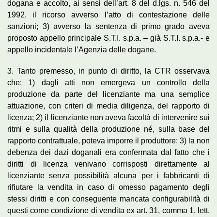
dogana e accolto, ai sensi dell’art. 8 del d.lgs. n. 546 del
1992, il ricorso avverso l’atto di contestazione delle
sanzioni; 3) avverso la sentenza di primo grado aveva
proposto appello principale S.T.I. s.p.a. – già S.T.I. s.p.a.- e
appello incidentale l’Agenzia delle dogane.
3. Tanto premesso, in punto di diritto, la CTR osservava
che: 1) dagli atti non emergeva un controllo della
produzione da parte del licenziante ma una semplice
attuazione, con criteri di media diligenza, del rapporto di
licenza; 2) il licenziante non aveva facoltà di intervenire sui
ritmi e sulla qualità della produzione né, sulla base del
rapporto contrattuale, poteva imporre il produttore; 3) la non
debenza dei dazi doganali era confermata dal fatto che i
diritti di licenza venivano corrisposti direttamente al
licenziante senza possibilità alcuna per i fabbricanti di
rifiutare la vendita in caso di omesso pagamento degli
stessi diritti e con conseguente mancata configurabilità di
questi come condizione di vendita ex art. 31, comma 1, lett.