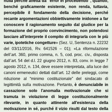
nulla perché affetta da “error in procedendo”, quando,
benché graficamente esistente, non renda, tuttavia,
percepibile il fondamento della decisione, perché
recante argomentazioni obbiettivamente inidonee a far
conoscere il ragionamento seguito dal giudice per la
formazione del proprio convincimento, non potendosi
lasciare all’interprete il compito di integrarla con le più
varie, ipotetiche congetture
» (Sez. U, Sentenza n. 22232
del 03/11/2016, Rv. 641526 – 01); «La riformulazione
dell’art. 360, primo comma, n. 5, cod. proc. civ., disposta
dall’art. 54 del d.l. 22 giugno 2012, n. 83, conv. in legge 7
agosto 2012, n. 134, deve essere interpretata, alla luce dei
canoni ermeneutici dettati dall’art. 12 delle preleggi, come
riduzione al “minimo costituzionale” del sindacato di
legittimità sulla motivazione. Pertanto,
è denunciabile in
cassazione solo l’anomalia motivazionale che si
tramuta in violazione di legge costituzionalmente
rilevante, in quanto attinente all’esistenza della
motivazione in sé, purché il vizio risulti dal testo della