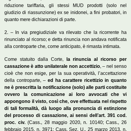
riduzione tariffaria, gli stessi MUD prodotti (solo nel
giudizio di riassunzione) ex se inidonei, a fini probatori, in
quanto mere dichiarazioni di parte.
2. – In via pregiudiziale va rilevato che la ricorrente ha
rinunciato al ricorso; e detta rinuncia non andava notificata
alla controparte che, come anticipato, è rimasta intimata.
Come statuito dalla Corte,
la rinuncia al ricorso per
cassazione è atto unilaterale non accettizio
, – nel senso
cioè che non esige, per la sua operatività, l’accettazione
della controparte, –
ed ha carattere ricettizio in quanto
ne è prescritta la notificazione (solo) alle parti costituite
ovvero la comunicazione ai loro avvocati che vi
appongono il visto, così che, ove effettuata nel rispetto
di tali formalità, dà luogo alla pronuncia di estinzione
del processo di cassazione, ai sensi dell’art. 391 cod.
proc. civ.
(Cass., 28 maggio 2020, n. 10140; Cass., 26
febbraio 2015, n. 3971; Cass. Sez. U., 25 marzo 2013, n.