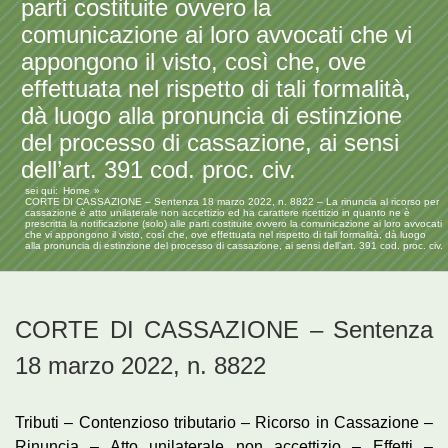
parti costituite ovvero la
comunicazione ai loro avvocati che vi
appongono il visto, così che, ove
effettuata nel rispetto di tali formalità,
dà luogo alla pronuncia di estinzione
del processo di cassazione, ai sensi
dell’art. 391 cod. proc. civ.
sei qui:
Home
CORTE DI CASSAZIONE – Sentenza 18 marzo 2022, n. 8822 – La rinuncia al ricorso per
cassazione è atto unilaterale non accettizio ed ha carattere ricettizio in quanto ne è
prescritta la notificazione (solo) alle parti costituite ovvero la comunicazione ai loro avvocati
che vi appongono il visto, così che, ove effettuata nel rispetto di tali formalità, dà luogo
alla pronuncia di estinzione del processo di cassazione, ai sensi dell’art. 391 cod. proc. civ.
CORTE DI CASSAZIONE – Sentenza
18 marzo 2022, n. 8822
Tributi – Contenzioso tributario – Ricorso in Cassazione –
Rinuncia – Atto unilaterale non accettizio – Effetti –