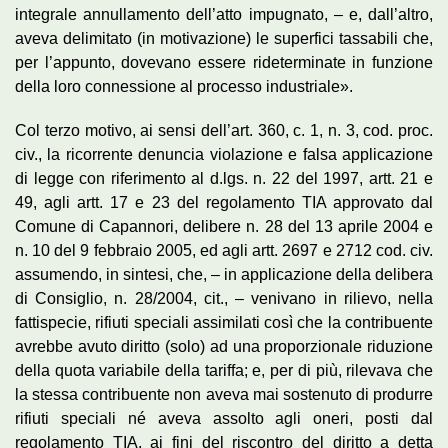
integrale annullamento dell’atto impugnato, – e, dall’altro,
aveva delimitato (in motivazione) le superfici tassabili che,
per l’appunto, dovevano essere rideterminate in funzione
della loro connessione al processo industriale».
Col terzo motivo, ai sensi dell’art. 360, c. 1, n. 3, cod. proc.
civ., la ricorrente denuncia violazione e falsa applicazione
di legge con riferimento al d.lgs. n. 22 del 1997, artt. 21 e
49, agli artt. 17 e 23 del regolamento TIA approvato dal
Comune di Capannori, delibere n. 28 del 13 aprile 2004 e
n. 10 del 9 febbraio 2005, ed agli artt. 2697 e 2712 cod. civ.
assumendo, in sintesi, che, – in applicazione della delibera
di Consiglio, n. 28/2004, cit., – venivano in rilievo, nella
fattispecie, rifiuti speciali assimilati così che la contribuente
avrebbe avuto diritto (solo) ad una proporzionale riduzione
della quota variabile della tariffa; e, per di più, rilevava che
la stessa contribuente non aveva mai sostenuto di produrre
rifiuti speciali né aveva assolto agli oneri, posti dal
regolamento TIA, ai fini del riscontro del diritto a detta