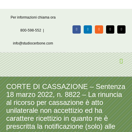
Salta
Per informazioni chiama ora
al
contenuto
800-598-552
|
Facebook
LinkedIn
Rss
X
Email
info@studiocerbone.com
CORTE DI CASSAZIONE – Sentenza
18 marzo 2022, n. 8822 – La rinuncia
al ricorso per cassazione è atto
unilaterale non accettizio ed ha
carattere ricettizio in quanto ne è
prescritta la notificazione (solo) alle