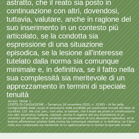
astratto, che il reato sia posto in
continuazione con altri, dovendosi,
tuttavia, valutare, anche in ragione del
suo inserimento in un contesto più
articolato, se la condotta sia
espressione di una situazione
episodica, se la lesione all’interesse
tutelato dalla norma sia comunque
minimale e, in definitiva, se il fatto nella
sua complessità sia meritevole di un
apprezzamento in termini di speciale
tenuità
sei qui:
Home
CORTE DI CASSAZIONE – Sentenza 18 novembre 2020, n. 32393 – Ai fini della
configurabilità della causa di esclusione della punibilità per particolare tenuità del fatto di
cui all’art. 131 -bis cod. pen., non osta, in astratto, che il reato sia posto in continuazione
con altri, dovendosi, tuttavia, valutare, anche in ragione del suo inserimento in un
contesto più articolato, se la condotta sia espressione di una situazione episodica, se la
lesione all’interesse tutelato dalla norma sia comunque minimale e, in definitiva, se il fatto
nella sua complessità sia meritevole di un apprezzamento in termini di speciale tenuità