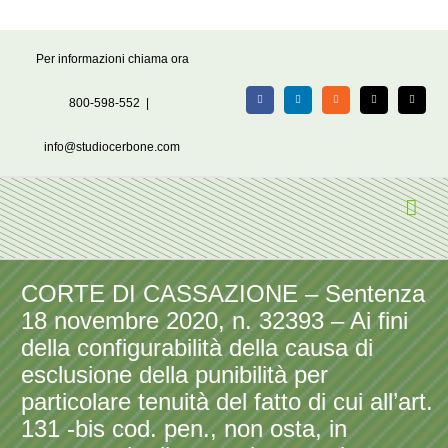
Salta
Per informazioni chiama ora
al
contenuto
800-598-552
|
Facebook
LinkedIn
Rss
X
Email
info@studiocerbone.com
CORTE DI CASSAZIONE – Sentenza
18 novembre 2020, n. 32393 – Ai fini
della configurabilità della causa di
esclusione della punibilità per
particolare tenuità del fatto di cui all’art.
131 -bis cod. pen., non osta, in