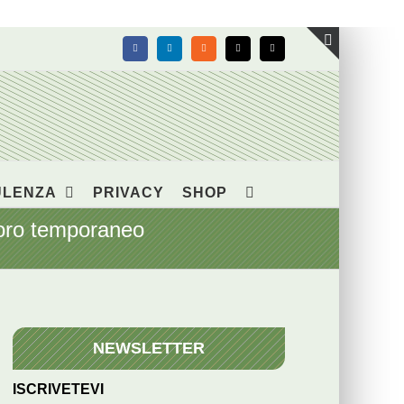
Facebook
LinkedIn
Rss
X
Email
Toggle
area
barra
scorrevol
ULENZA
PRIVACY
SHOP
oro temporaneo
NEWSLETTER
ISCRIVETEVI