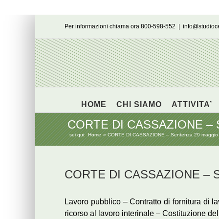
Salta
Per informazioni chiama ora 800-598-552
|
info@studio
al
contenuto
HOME
CHI SIAMO
ATTIVITA’
CORTE DI CASSAZIONE – Sen
sei qui:
Home
CORTE DI CASSAZIONE – Sentenza 29 maggio 2
CORTE DI CASSAZIONE – Sen
Lavoro pubblico – Contratto di fornitura di 
ricorso al lavoro interinale – Costituzione d