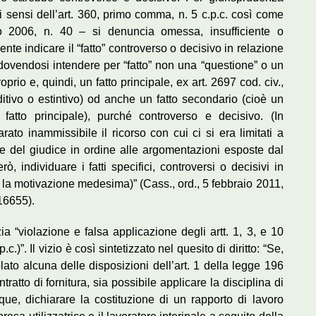
ai sensi dell’art. 360, primo comma, n. 5 c.p.c. così come
aio 2006, n. 40 – si denuncia omessa, insufficiente o
nte indicare il “fatto” controverso o decisivo in relazione
dovendosi intendere per “fatto” non una “questione” o un
prio e, quindi, un fatto principale, ex art. 2697 cod. civ.,
editivo o estintivo) od anche un fatto secondario (cioè un
fatto principale), purché controverso e decisivo. (In
rato inammissibile il ricorso con cui ci si era limitati a
 del giudice in ordine alle argomentazioni esposte dal
ò, individuare i fatti specifici, controversi o decisivi in
 la motivazione medesima)” (Cass., ord., 5 febbraio 2011,
 16655).
 “violazione e falsa applicazione degli artt. 1, 3, e 10
c.)”. Il vizio è così sintetizzato nel quesito di diritto: “Se,
lato alcuna delle disposizioni dell’art. 1 della legge 196
ratto di fornitura, sia possibile applicare la disciplina di
que, dichiarare la costituzione di un rapporto di lavoro