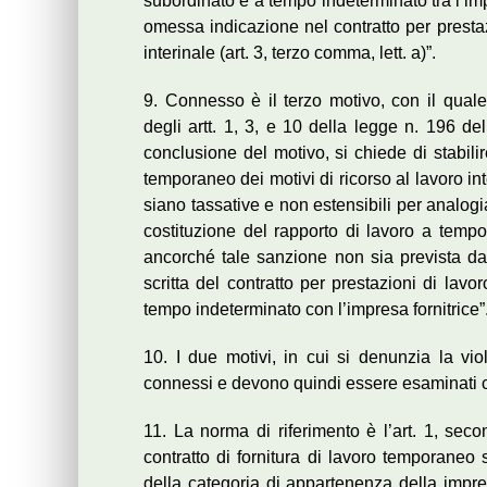
subordinato e a tempo indeterminato tra l’impr
omessa indicazione nel contratto per prestaz
interinale (art. 3, terzo comma, lett. a)”.
9. Connesso è il terzo motivo, con il quale
degli artt. 1, 3, e 10 della legge n. 196 del 
conclusione del motivo, si chiede di stabilir
temporaneo dei motivi di ricorso al lavoro int
siano tassative e non estensibili per analogi
costituzione del rapporto di lavoro a tempo 
ancorché tale sanzione non sia prevista dal
scritta del contratto per prestazioni di lav
tempo indeterminato con l’impresa fornitrice”
10. I due motivi, in cui si denunzia la v
connessi e devono quindi essere esaminati
11. La norma di riferimento è l’art. 1, se
contratto di fornitura di lavoro temporaneo s
della categoria di appartenenza della impres