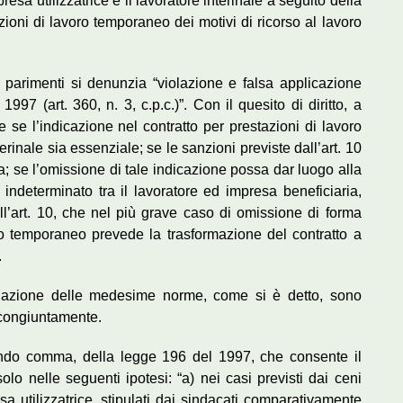
esa utilizzatrice e il lavoratore interinale a seguito della
ioni di lavoro temporaneo dei motivi di ricorso al lavoro
 parimenti si denunzia “violazione e falsa applicazione
1997 (art. 360, n. 3, c.p.c.)”. Con il quesito di diritto, a
e se l’indicazione nel contratto per prestazioni di lavoro
erinale sia essenziale; se le sanzioni previste dall’art. 10
a; se l’omissione di tale indicazione possa dar luogo alla
indeterminato tra il lavoratore ed impresa beneficiaria,
l’art. 10, che nel più grave caso di omissione di forma
oro temporaneo prevede la trasformazione del contratto a
.
iolazione delle medesime norme, come si è detto, sono
 congiuntamente.
condo comma, della legge 196 del 1997, che consente il
olo nelle seguenti ipotesi: “a) nei casi previsti dai ceni
a utilizzatrice, stipulati dai sindacati comparativamente