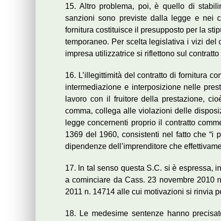
15. Altro problema, poi, è quello di stabilir
sanzioni sono previste dalla legge e nei con
fornitura costituisce il presupposto per la sti
temporaneo. Per scelta legislativa i vizi del 
impresa utilizzatrice si riflettono sul contratto
16. L’illegittimità del contratto di fornitura
intermediazione e interposizione nelle prest
lavoro con il fruitore della prestazione, cioè 
comma, collega alle violazioni delle disposizi
legge concernenti proprio il contratto comme
1369 del 1960, consistenti nel fatto che “i pre
dipendenze dell’imprenditore che effettivament
17. In tal senso questa S.C. si è espressa, i
a cominciare da Cass. 23 novembre 2010 n.
2011 n. 14714 alle cui motivazioni si rinvia p
18. Le medesime sentenze hanno precisato