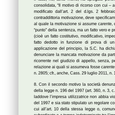
consolidata, “Il motivo di ricorso con cui – 
modificato dall’art. 2 del d.lgs. 2 febbr
contraddittoria motivazione, deve specificame
al quale la motivazione si assume carente, 
“punto” della sentenza, ma un fatto vero e pro
(cioè un fatto costitutivo, modificativo, imp
fatto dedotto in funzione di prova di un 
applicazione del principio, la S.C. ha dichia
denunciare la mancata motivazione da parte
ricorrente nel giudizio di appello, senza, per
relazione ai quali si assumeva fosse carente
n. 2805; cfr., anche, Cass. 29 luglio 2011, n.
8. Con il secondo motivo la società denunzia
della legge n. 196 del 1997 (art. 360, n. 3, c.p.
laddove l’impresa utilizzatrice non abbia vio
del 1997 e sia stato stipulato un regolare cont
cui all’art. 10 della stessa legge o, comun