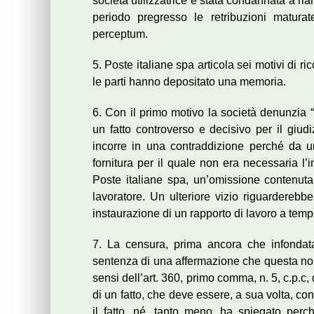
società utilizzatrice è stata condannata a riam
periodo pregresso le retribuzioni matura
perceptum.
5. Poste italiane spa articola sei motivi di ri
le parti hanno depositato una memoria.
6. Con il primo motivo la società denunzia “
un fatto controverso e decisivo per il giudi
incorre in una contraddizione perché da un
fornitura per il quale non era necessaria l’
Poste italiane spa, un’omissione contenuta 
lavoratore. Un ulteriore vizio riguarderebb
instaurazione di un rapporto di lavoro a tempo
7. La censura, prima ancora che infondata 
sentenza di una affermazione che questa non 
sensi dell’art. 360, primo comma, n. 5, c.p.c
di un fatto, che deve essere, a sua volta, co
il fatto, né, tanto meno, ha spiegato per