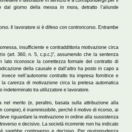
mettere il lavoratore in servizio e a corrispondergli per il
te dal giorno della messa in mora, detratto l’aliunde
corso. Il lavoratore si è difeso con controricorso. Entrambe
omessa, insufficiente e contraddittoria motivazione circa
zio (art. 360, n. 5, c.p.c.)”, assumendo che la sentenza
 lato riconosce la correttezza formale del contratto di
indicazione della causale e dall’altro ha posto in capo a
invece nell’autonomo contratto tra impresa fornitrice e
e la carenza di motivazione circa la pretesa automatica
 indeterminato tra utilizzatore e lavoratore.
nel merito (e, peraltro, basata sulla attribuzione alla
compie), è inammissibile, perché il motivo di ricorso, ai
, deve riguardare la motivazione in ordine alla sussistenza
ntroverso e decisivo. La società ricorrente non ha indicato
ché sarebbe controverso e decisivo. Per giurisprudenza