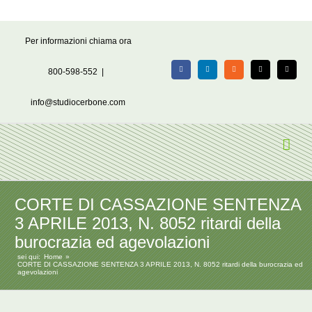
Salta
Per informazioni chiama ora
al
contenuto
800-598-552
|
Facebook
LinkedIn
Rss
X
Email
info@studiocerbone.com
CORTE DI CASSAZIONE SENTENZA
3 APRILE 2013, N. 8052 ritardi della
burocrazia ed agevolazioni
sei qui:
Home
CORTE DI CASSAZIONE SENTENZA 3 APRILE 2013, N. 8052 ritardi della burocrazia ed
agevolazioni