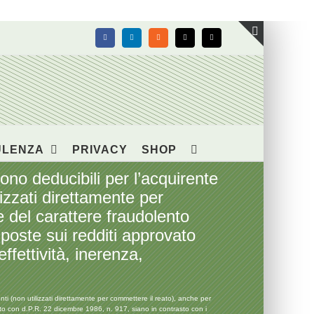
Facebook
LinkedIn
Rss
X
Email
Toggle
area
barra
scorrevol
ULENZA
PRIVACY
SHOP
 deducibili per l’acquirente
lizzati direttamente per
e del carattere fraudolento
mposte sui redditi approvato
ffettività, inerenza,
 (non utilizzati direttamente per commettere il reato), anche per
ovato con d.P.R. 22 dicembre 1986, n. 917, siano in contrasto con i