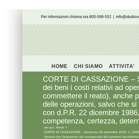
Salta
Per informazioni chiama ora 800-598-552
|
info@studio
al
contenuto
HOME
CHI SIAMO
ATTIVITA’
CORTE DI CASSAZIONE – Sent
dei beni i costi relativi ad op
commettere il reato), anche pe
delle operazioni, salvo che si 
con d.P.R. 22 dicembre 1986, n
competenza, certezza, determ
sei qui:
Home
CORTE DI CASSAZIONE – Sentenza 30 settembre 2020, n. 20831 – Sono
l’ipotesi che l’acquirente sia consapevole del carattere fraudolento