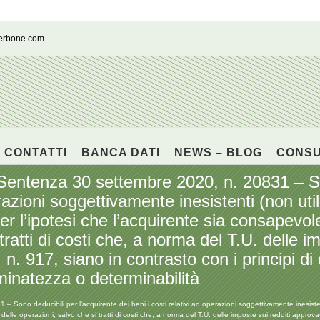
cerbone.com
CONTATTI
BANCA DATI
NEWS – BLOG
CONS
enza 30 settembre 2020, n. 20831 – Sono
erazioni soggettivamente inesistenti (non uti
r l’ipotesi che l’acquirente sia consapevol
tratti di costi che, a norma del T.U. delle i
. 917, siano in contrasto con i principi di e
inatezza o determinabilità
 deducibili per l’acquirente dei beni i costi relativi ad operazioni soggettivamente inesistenti
 delle operazioni, salvo che si tratti di costi che, a norma del T.U. delle imposte sui redditi appr