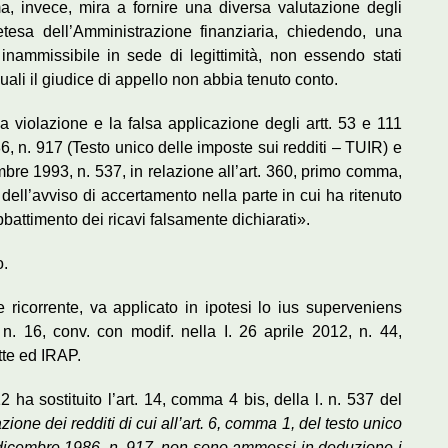
ma, invece, mira a fornire una diversa valutazione degli
retesa dell’Amministrazione finanziaria, chiedendo, una
 inammissibile in sede di legittimità, non essendo stati
quali il giudice di appello non abbia tenuto conto.
la violazione e la falsa applicazione degli artt. 53 e 111
86, n. 917 (Testo unico delle imposte sui redditi – TUIR) e
embre 1993, n. 537, in relazione all’art. 360, primo comma,
à dell’avviso di accertamento nella parte in cui ha ritenuto
 abbattimento dei ricavi falsamente dichiarati».
o.
 ricorrente, va applicato in ipotesi lo ius superveniens
, n. 16, conv. con modif. nella I. 26 aprile 2012, n. 44,
tte ed IRAP.
2 ha sostituito l’art. 14, comma 4 bis, della l. n. 537 del
ione dei redditi di cui all’art. 6, comma 1, del testo unico
22 dicembre 1986, n. 917, non sono ammessi in deduzione i