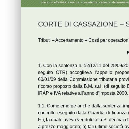
principi di effettività, inerenza, competenza, certezza, determinate
CORTE DI CASSAZIONE – Sen
Tributi – Accertamento – Costi per operazioni
F
1. Con la sentenza n. 52/12/11 del 28/09/20
seguito CTR) accoglieva l’appello propos
60/01/09 della Commissione tributaria provi
ricorso proposto dalla B.M. s.r.l. (di seguit
IRAP e IVA relative all’anno d’imposta 2000.
1.1. Come emerge anche dalla sentenza impu
controllo eseguito dalla Guardia di finanza n
E.), la quale aveva venduto alla B. dei macch
a prezzo maggiorato; b) tali ultime società 