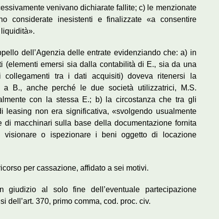
uccessivamente venivano dichiarate fallite; c) le menzionate
no considerate inesistenti e finalizzate «a consentire
liquidità».
pello dell’Agenzia delle entrate evidenziando che: a) in
tti (elementi emersi sia dalla contabilità di E., sia da una
i collegamenti tra i dati acquisiti) doveva ritenersi la
 a B., anche perché le due società utilizzatrici, M.S.
zialmente con la stessa E.; b) la circostanza che tra gli
di leasing non era significativa, «svolgendo usualmente
ione di macchinari sulla base della documentazione fornita
di visionare o ispezionare i beni oggetto di locazione
corso per cassazione, affidato a sei motivi.
in giudizio al solo fine dell’eventuale partecipazione
i dell’art. 370, primo comma, cod. proc. civ.