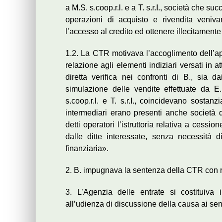
a M.S. s.coop.r.l. e a T. s.r.I., società che s
operazioni di acquisto e rivendita veniva
l’accesso al credito ed ottenere illecitamente 
1.2. La CTR motivava l’accoglimento dell’ap
relazione agli elementi indiziari versati in a
diretta verifica nei confronti di B., sia da
simulazione delle vendite effettuate da E.
s.coop.r.l. e T. s.r.I., coincidevano sostan
intermediari erano presenti anche società 
detti operatori l’istruttoria relativa a cess
dalle ditte interessate, senza necessità 
finanziaria».
2. B. impugnava la sentenza della CTR con ri
3. L’Agenzia delle entrate si costituiva 
all’udienza di discussione della causa ai sens