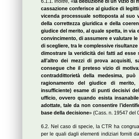
6.1.1. Inoltre, «
la deduzione di un vizio di
cassazione conferisce al giudice di legittim
vicenda processuale sottoposta al suo vag
della correttezza giuridica e della coere
giudice del merito, al quale spetta, in via 
convincimento, di assumere e valutare le p
di scegliere, tra le complessive risultan
dimostrare la veridicità dei fatti ad ess
all’altro dei mezzi di prova acquisiti, 
consegue che il preteso vizio di motivazi
contraddittorietà della medesima, può 
ragionamento del giudice di merito, 
insufficiente) esame di punti decisivi dell
ufficio, ovvero quando esista insanabil
adottate, tale da non consentire l’identi
base della decisione
» (Cass. n. 19547 del 
6.2. Nel caso di specie, la CTR ha congrua
per le quali dagli elementi indiziari forniti 