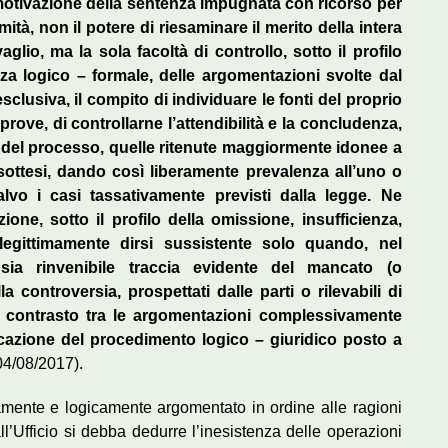
 motivazione della sentenza impugnata con ricorso per
ità, non il potere di riesaminare il merito della intera
lio, ma la sola facoltà di controllo, sotto il profilo
nza logico – formale, delle argomentazioni svolte dal
esclusiva, il compito di individuare le fonti del proprio
rove, di controllarne l’attendibilità e la concludenza,
ze del processo, quelle ritenute maggiormente idonee a
e sottesi, dando così liberamente prevalenza all’uno o
salvo i casi tassativamente previsti dalla legge. Ne
one, sotto il profilo della omissione, insufficienza,
legittimamente dirsi sussistente solo quando, nel
sia rinvenibile traccia evidente del mancato (o
a controversia, prospettati dalle parti o rilevabili di
e contrasto tra le argomentazioni complessivamente
ficazione del procedimento logico – giuridico posto a
04/08/2017).
mente e logicamente argomentato in ordine alle ragioni
dall’Ufficio si debba dedurre l’inesistenza delle operazioni