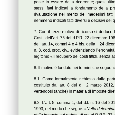
poste in essere dalla ricorrente; quest’ulti
stessi fatti indicati a fondamento della p
rivalutazione nel merito dei medesimi fatti
nemmeno indicati fatti diversi e decisivi dei 
7. Con il terzo motivo di ricorso si deduce 
Cost., dell’art. 75 del d.P.R. 22 dicembre 19
dell’art. 14, commi 4 e 4 bis, della I. 24 dic
n. 3, cod. proc. civ., evidenziando l’erroneit
legittimo «il recupero dei costi fittizi, senza
8. Il motivo è fondato nei termini che seguon
8.1. Come formalmente richiesto dalla parte
costituito dall’art. 8 del d.l. 2 marzo 2012
vertendosi (anche) in materia di imposte dire
8.2. L’art. 8, comma 1, del d.l. n. 16 del 201
1993, nel modo che segue:
«Nella determinaz
delle imposte sui redditi, di cui al D.P.R. 