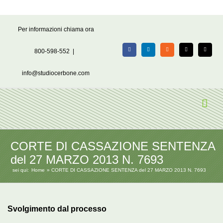
Salta
Per informazioni chiama ora
al
contenuto
800-598-552
|
Facebook
LinkedIn
Rss
X
Email
info@studiocerbone.com
CORTE DI CASSAZIONE SENTENZA
del 27 MARZO 2013 N. 7693
sei qui:
Home
CORTE DI CASSAZIONE SENTENZA del 27 MARZO 2013 N. 7693
Svolgimento dal processo