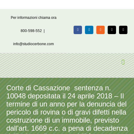
Salta
Per informazioni chiama ora
al
contenuto
800-598-552
|
Facebook
LinkedIn
Rss
X
Email
info@studiocerbone.com
Corte di Cassazione sentenza n.
10048 depositata il 24 aprile 2018 – Il
termine di un anno per la denuncia del
pericolo di rovina o di gravi difetti nella
costruzione di un immobile, previsto
dall’art. 1669 c.c. a pena di decadenza