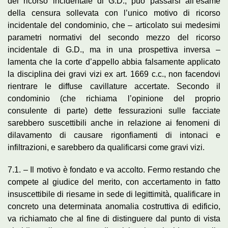
del ricorso incidentale di G.D., può passarsi all’esame
della censura sollevata con l’unico motivo di ricorso
incidentale del condominio, che – articolato sui medesimi
parametri normativi del secondo mezzo del ricorso
incidentale di G.D., ma in una prospettiva inversa –
lamenta che la corte d’appello abbia falsamente applicato
la disciplina dei gravi vizi ex art. 1669 c.c., non facendovi
rientrare le diffuse cavillature accertate. Secondo il
condominio (che richiama l’opinione del proprio
consulente di parte) dette fessurazioni sulle facciate
sarebbero suscettibili anche in relazione ai fenomeni di
dilavamento di causare rigonfiamenti di intonaci e
infiltrazioni, e sarebbero da qualificarsi come gravi vizi.
7.1. – Il motivo è fondato e va accolto. Fermo restando che
compete al giudice del merito, con accertamento in fatto
insuscettibile di riesame in sede di legittimità, qualificare in
concreto una determinata anomalia costruttiva di edificio,
va richiamato che al fine di distinguere dal punto di vista