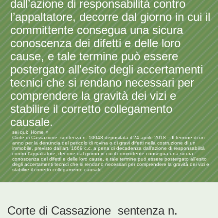
dall’azione di responsabilità contro
l’appaltatore, decorre dal giorno in cui il
committente consegua una sicura
conoscenza dei difetti e delle loro
cause, e tale termine può essere
postergato all’esito degli accertamenti
tecnici che si rendano necessari per
comprendere la gravità dei vizi e
stabilire il corretto collegamento
causale.
sei qui:
Home
Corte di Cassazione sentenza n. 10048 depositata il 24 aprile 2018 – Il termine di un
anno per la denuncia del pericolo di rovina o di gravi difetti nella costruzione di un
immobile, previsto dall’art. 1669 c.c. a pena di decadenza dall’azione di responsabilità
contro l’appaltatore, decorre dal giorno in cui il committente consegua una sicura
conoscenza dei difetti e delle loro cause, e tale termine può essere postergato all’esito
degli accertamenti tecnici che si rendano necessari per comprendere la gravità dei vizi e
stabilire il corretto collegamento causale.
Corte di Cassazione sentenza n.