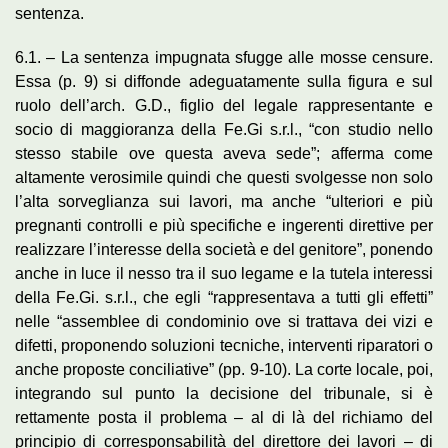
sentenza.
6.1. – La sentenza impugnata sfugge alle mosse censure.
Essa (p. 9) si diffonde adeguatamente sulla figura e sul
ruolo dell’arch. G.D., figlio del legale rappresentante e
socio di maggioranza della Fe.Gi s.r.l., “con studio nello
stesso stabile ove questa aveva sede”; afferma come
altamente verosimile quindi che questi svolgesse non solo
l’alta sorveglianza sui lavori, ma anche “ulteriori e più
pregnanti controlli e più specifiche e ingerenti direttive per
realizzare l’interesse della società e del genitore”, ponendo
anche in luce il nesso tra il suo legame e la tutela interessi
della Fe.Gi. s.r.l., che egli “rappresentava a tutti gli effetti”
nelle “assemblee di condominio ove si trattava dei vizi e
difetti, proponendo soluzioni tecniche, interventi riparatori o
anche proposte conciliative” (pp. 9-10). La corte locale, poi,
integrando sul punto la decisione del tribunale, si è
rettamente posta il problema – al di là del richiamo del
principio di corresponsabilità del direttore dei lavori – di