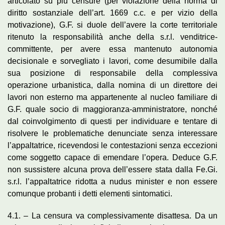
articolato su più censure (per violazione della norma di
diritto sostanziale dell’art. 1669 c.c. e per vizio della
motivazione), G.F. si duole dell’avere la corte territoriale
ritenuto la responsabilità anche della s.r.l. venditrice-
committente, per avere essa mantenuto autonomia
decisionale e sorvegliato i lavori, come desumibile dalla
sua posizione di responsabile della complessiva
operazione urbanistica, dalla nomina di un direttore dei
lavori non esterno ma appartenente al nucleo familiare di
G.F. quale socio di maggioranza-amministratore, nonché
dal coinvolgimento di questi per individuare e tentare di
risolvere le problematiche denunciate senza interessare
l’appaltatrice, ricevendosi le contestazioni senza eccezioni
come soggetto capace di emendare l’opera. Deduce G.F.
non sussistere alcuna prova dell’essere stata dalla Fe.Gi.
s.r.l. l’appaltatrice ridotta a nudus minister e non essere
comunque probanti i detti elementi sintomatici.
4.1. – La censura va complessivamente disattesa. Da un