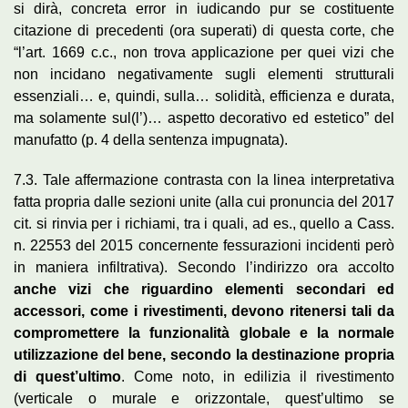
si dirà, concreta error in iudicando pur se costituente
citazione di precedenti (ora superati) di questa corte, che
“l’art. 1669 c.c., non trova applicazione per quei vizi che
non incidano negativamente sugli elementi strutturali
essenziali… e, quindi, sulla… solidità, efficienza e durata,
ma solamente sul(l’)… aspetto decorativo ed estetico” del
manufatto (p. 4 della sentenza impugnata).
7.3. Tale affermazione contrasta con la linea interpretativa
fatta propria dalle sezioni unite (alla cui pronuncia del 2017
cit. si rinvia per i richiami, tra i quali, ad es., quello a Cass.
n. 22553 del 2015 concernente fessurazioni incidenti però
in maniera infiltrativa). Secondo l’indirizzo ora accolto
anche vizi che riguardino elementi secondari ed
accessori, come i rivestimenti, devono ritenersi tali da
compromettere la funzionalità globale e la normale
utilizzazione del bene, secondo la destinazione propria
di quest’ultimo
. Come noto, in edilizia il rivestimento
(verticale o murale e orizzontale, quest’ultimo se