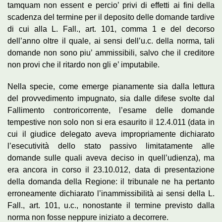
tamquam non essent e percio’ privi di effetti ai fini della
scadenza del termine per il deposito delle domande tardive
di cui alla L. Fall., art. 101, comma 1 e del decorso
dell’anno oltre il quale, ai sensi dell’u.c. della norma, tali
domande non sono piu’ ammissibili, salvo che il creditore
non provi che il ritardo non gli e’ imputabile.
Nella specie, come emerge pianamente sia dalla lettura
del provvedimento impugnato, sia dalle difese svolte dal
Fallimento controricorrente, l’esame delle domande
tempestive non solo non si era esaurito il 12.4.011 (data in
cui il giudice delegato aveva impropriamente dichiarato
l’esecutività dello stato passivo limitatamente alle
domande sulle quali aveva deciso in quell’udienza), ma
era ancora in corso il 23.10.012, data di presentazione
della domanda della Regione: il tribunale ne ha pertanto
erroneamente dichiarato l’inammissibilità ai sensi della L.
Fall., art. 101, u.c., nonostante il termine previsto dalla
norma non fosse neppure iniziato a decorrere.