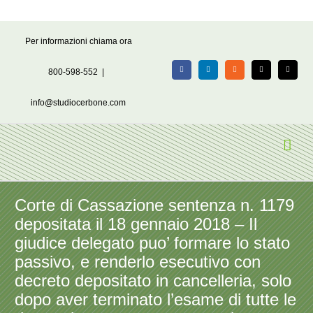
Salta
Per informazioni chiama ora
al
contenuto
800-598-552
|
Facebook
LinkedIn
Rss
X
Email
info@studiocerbone.com
Corte di Cassazione sentenza n. 1179
depositata il 18 gennaio 2018 – Il
giudice delegato puo’ formare lo stato
passivo, e renderlo esecutivo con
decreto depositato in cancelleria, solo
dopo aver terminato l’esame di tutte le