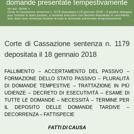
domande presentate tempestivamente
sei qui:
Home
Corte di Cassazione sentenza n. 1179 depositata il 18 gennaio 2018 – Il giudice delegato
puo’ formare lo stato passivo, e renderlo esecutivo con decreto depositato in cancelleria,
solo dopo aver terminato l’esame di tutte le domande presentate tempestivamente
Corte di Cassazione sentenza n. 1179
depositata il 18 gennaio 2018
FALLIMENTO – ACCERTAMENTO DEL PASSIVO –
FORMAZIONE DELLO STATO PASSIVO – PLURALITÀ
DI DOMANDE TEMPESTIVE – TRATTAZIONE IN PIÙ
UDIENZE – DECRETO DI ESECUTIVITÀ – ESAME DI
TUTTE LE DOMANDE – NECESSITÀ – TERMINE PER
IL DEPOSITO DELLE DOMANDE TARDIVE –
DECORRENZA – FATTISPECIE
FATTI DI CAUSA