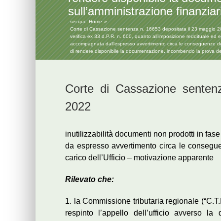
sull’amministrazione finanziar
sei qui:
Home
Corte di Cassazione sentenza n. 16653 depositata il 23 maggio 2022 
verifica ex 33 d.P.R. n. 600, quanto all’imposizione reddituale ed e
accompagnata dall’espresso avvertimento circa le conseguenze dell
di rendere disponibile la documentazione, incombendo la prova dei r
Corte di Cassazione senten
2022
inutilizzabilità documenti non prodotti in fa
da espresso avvertimento circa le consegu
carico dell’Ufficio – motivazione apparente
Rilevato che:
1. la Commissione tributaria regionale (“C.T.R
respinto l’appello dell’ufficio avverso la