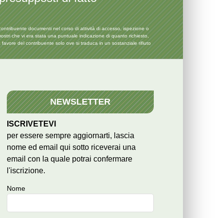
contribuente documenti nel corso di attività di accesso, ispezione o
mostri che vi era stata una puntuale indicazione di quanto richiesto,
vore del contribuente solo ove si traduca in un sostanziale rifiuto
NEWSLETTER
ISCRIVETEVI
per essere sempre aggiornarti, lascia
nome ed email qui sotto riceverai una
email con la quale potrai confermare
l'iscrizione.
Nome