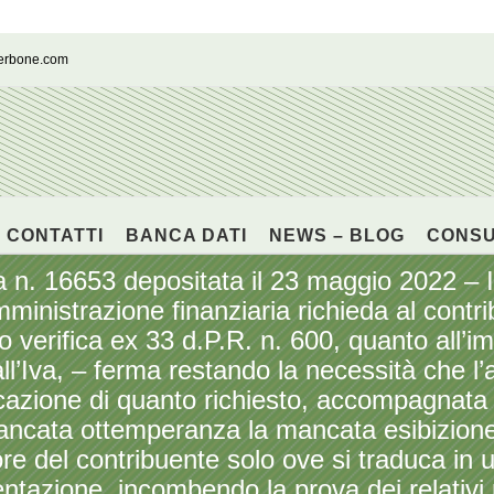
cerbone.com
CONTATTI
BANCA DATI
NEWS – BLOG
CONS
 n. 16653 depositata il 23 maggio 2022 – 
l’amministrazione finanziaria richieda al con
 o verifica ex 33 d.P.R. n. 600, quanto all’i
all’Iva, – ferma restando la necessità che l
icazione di quanto richiesto, accompagnata
ancata ottemperanza la mancata esibizione 
re del contribuente solo ove si traduca in un
ntazione, incombendo la prova dei relativi 