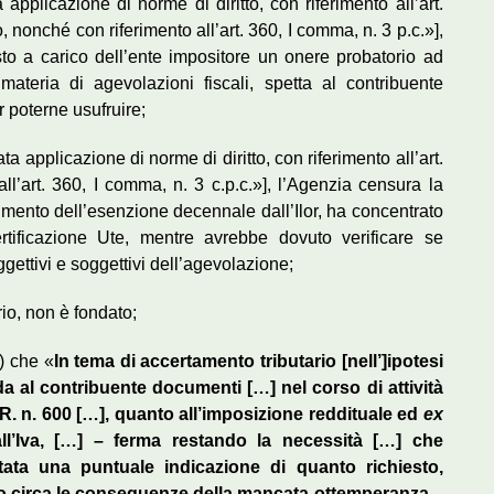
 applicazione di norme di diritto, con riferimento all’art.
, nonché con riferimento all’art. 360, I comma, n. 3 p.c.»],
o a carico dell’ente impositore un onere probatorio ad
materia di agevolazioni fiscali, spetta al contribuente
 poterne usufruire;
ta applicazione di norme di diritto, con riferimento all’art.
l’art. 360, I comma, n. 3 c.p.c.»], l’Agenzia censura la
imento dell’esenzione decennale dall’Ilor, ha concentrato
ertificazione Ute, mentre avrebbe dovuto verificare se
ggettivi e soggettivi dell’agevolazione;
rio, non è fondato;
) che «
In tema di accertamento tributario [nell’]ipotesi
eda al contribuente documenti […] nel corso di attività
.R. n. 600 […], quanto all’imposizione reddituale ed
ex
all’Iva, […] – ferma restando la necessità […] che
tata una puntuale indicazione di quanto richiesto,
 circa le conseguenze della mancata ottemperanza –