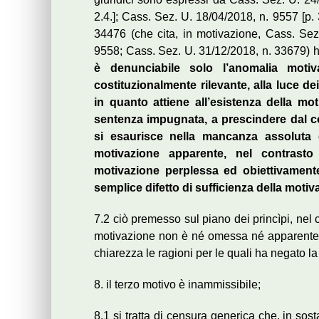
2.4.]; Cass. Sez. U. 18/04/2018, n. 9557 [p. 
34476 (che cita, in motivazione, Cass. Sez
9558; Cass. Sez. U. 31/12/2018, n. 33679) h
è denunciabile solo l’anomalia motiv
costituzionalmente rilevante, alla luce dei
in quanto attiene all’esistenza della moti
sentenza impugnata, a prescindere dal co
si esaurisce nella mancanza assoluta di
motivazione apparente, nel contrasto ir
motivazione perplessa ed obiettivament
semplice difetto di sufficienza della motiv
7.2 ciò premesso sul piano dei princìpi, nel c
motivazione non è né omessa né apparente 
chiarezza le ragioni per le quali ha negato la l
8. il terzo motivo è inammissibile;
8.1 si tratta di censura generica che, in sos