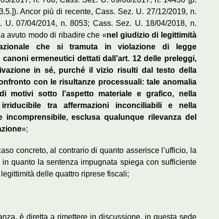
3.5.]). Ancor più di recente, Cass. Sez. U. 27/12/2019, n.
. U. 07/04/2014, n. 8053; Cass. Sez. U. 18/04/2018, n.
a avuto modo di ribadire che «
nel giudizio di legittimità
azionale che si tramuta in violazione di legge
 canoni ermeneutici dettati dall’art. 12 delle preleggi,
vazione in sé, purché il vizio risulti dal testo della
nfronto con le risultanze processuali: tale anomalia
 motivi sotto l’aspetto materiale e grafico, nella
riducibile tra affermazioni inconciliabili e nella
e incomprensibile, esclusa qualunque rilevanza del
azione
»;
aso concreto, al contrario di quanto asserisce l’ufficio, la
in quanto la sentenza impugnata spiega con sufficiente
egittimità delle quattro riprese fiscali;
tanza, è diretta a rimettere in discussione, in questa sede