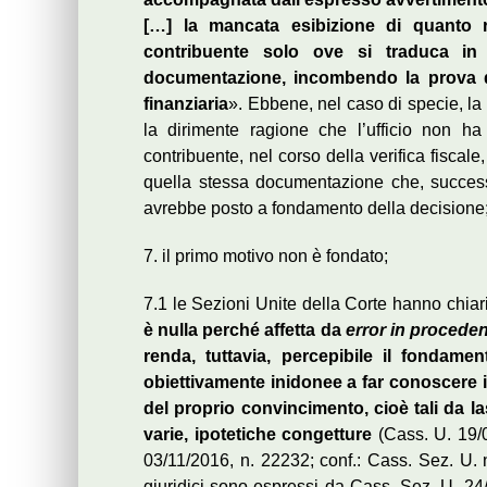
[…] la mancata esibizione di quanto r
contribuente solo ove si traduca in 
documentazione, incombendo la prova dei
finanziaria
». Ebbene, nel caso di specie, la
la dirimente ragione che l’ufficio non ha 
contribuente, nel corso della verifica fiscale,
quella stessa documentazione che, successi
avrebbe posto a fondamento della decisione
7. il primo motivo non è fondato;
7.1 le Sezioni Unite della Corte hanno chiar
è nulla perché affetta da
error in procede
renda, tuttavia, percepibile il fondame
obiettivamente inidonee a far conoscere 
del proprio convincimento, cioè tali da las
varie, ipotetiche congetture
(Cass. U. 19/0
03/11/2016, n. 22232; conf.: Cass. Sez. U.
giuridici sono espressi da Cass. Sez. U. 24