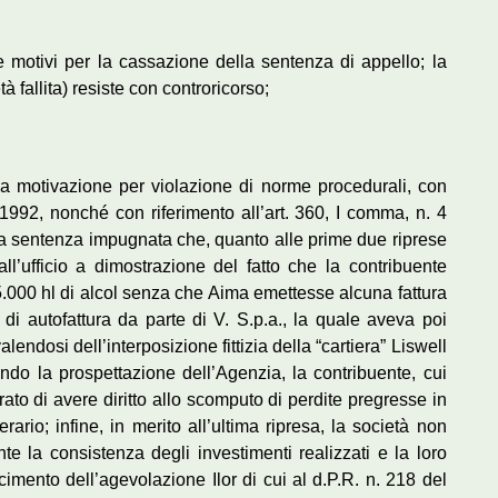
e motivi per la cassazione della sentenza di appello; la
à fallita) resiste con controricorso;
ella motivazione per violazione di norme procedurali, con
6/1992, nonché con riferimento all’art. 360, I comma, n. 4
ella sentenza impugnata che, quanto alle prime due riprese
dall’ufficio a dimostrazione del fatto che la contribuente
.000 hl di alcol senza che Aima emettesse alcuna fattura
i autofattura da parte di V. S.p.a., la quale aveva poi
ndosi dell’interposizione fittizia della “cartiera” Liswell
ondo la prospettazione dell’Agenzia, la contribuente, cui
ato di avere diritto allo scomputo di perdite pregresse in
rario; infine, in merito all’ultima ripresa, la società non
nte la consistenza degli investimenti realizzati e la loro
cimento dell’agevolazione Ilor di cui al d.P.R. n. 218 del