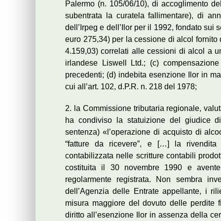
Palermo (n. 105/06/10), di accoglimento del 
subentrata la curatela fallimentare), di an
dell’Irpeg e dell’Ilor per il 1992, fondato sui
euro 275,34) per la cessione di alcol fornito
4.159,03) correlati alle cessioni di alcol a u
irlandese Liswell Ltd.; (c) compensazione e
precedenti; (d) indebita esenzione Ilor in ma
cui all’art. 102, d.P.R. n. 218 del 1978;
2. la Commissione tributaria regionale, valu
ha condiviso la statuizione del giudice 
sentenza) «l’operazione di acquisto di alcoo
“fatture da ricevere”, e […] la rivendit
contabilizzata nelle scritture contabili prodo
costituita il 30 novembre 1990 e avente
regolarmente registrata. Non sembra inv
dell’Agenzia delle Entrate appellante, i ril
misura maggiore del dovuto delle perdite f
diritto all’esenzione Ilor in assenza della ce