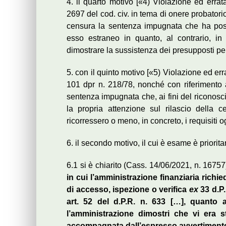
4. il quarto motivo [«4) Violazione ed errata
2697 del cod. civ. in tema di onere probatorio
censura la sentenza impugnata che ha post
esso estraneo in quanto, al contrario, in 
dimostrare la sussistenza dei presupposti per
5. con il quinto motivo [«5) Violazione ed erra
101 dpr n. 218/78, nonché con riferimento al
sentenza impugnata che, ai fini del riconosc
la propria attenzione sul rilascio della c
ricorressero o meno, in concreto, i requisiti o
6. il secondo motivo, il cui è esame è priorita
6.1 si è chiarito (Cass. 14/06/2021, n. 16757
in cui l’amministrazione finanziaria richi
di accesso, ispezione o verifica
ex
33 d.P
art. 52 del d.P.R. n. 633 […], quanto 
l’amministrazione dimostri che vi era s
accompagnata dall’espresso avvertimento