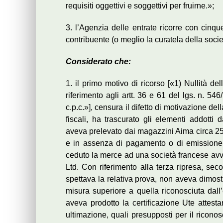
requisiti oggettivi e soggettivi per fruirne.»;
3. l’Agenzia delle entrate ricorre con cinqu
contribuente (o meglio la curatela della societ
Considerato che:
1. il primo motivo di ricorso [«1) Nullità d
riferimento agli artt. 36 e 61 del lgs. n. 54
c.p.c.»], censura il difetto di motivazione d
fiscali, ha trascurato gli elementi addotti 
aveva prelevato dai magazzini Aima circa 25
e in assenza di pagamento o di emissione d
ceduto la merce ad una società francese avvale
Ltd. Con riferimento alla terza ripresa, sec
spettava la relativa prova, non aveva dimostr
misura superiore a quella riconosciuta dall’e
aveva prodotto la certificazione Ute attesta
ultimazione, quali presupposti per il riconos