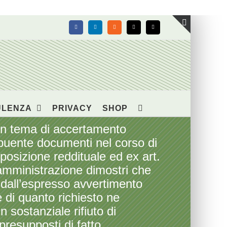
Facebook
LinkedIn
Rss
X
Email
Toggle
area
barra
scorrevol
ULENZA
PRIVACY
SHOP
In tema di accertamento
tribuente documenti nel corso di
mposizione reddituale ed ex art.
’amministrazione dimostri che
 dall’espresso avvertimento
di quanto richiesto ne
 sostanziale rifiuto di
presupposti di fatto