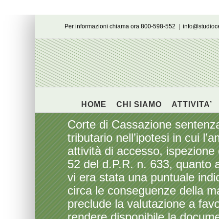
Salta
Per informazioni chiama ora 800-598-552
|
info@studio
al
contenuto
HOME
CHI SIAMO
ATTIVITA’
Corte di Cassazione sentenza
tributario nell’ipotesi in cui 
attività di accesso, ispezione
52 del d.P.R. n. 633, quanto 
vi era stata una puntuale ind
circa le conseguenze della m
preclude la valutazione a favo
rendere disponibile la docume