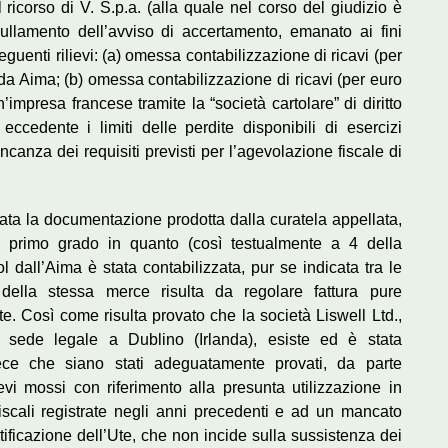
ricorso di V. S.p.a. (alla quale nel corso del giudizio è
nullamento dell’avviso di accertamento, emanato ai fini
 seguenti rilievi: (a) omessa contabilizzazione di ricavi (per
 da Aima; (b) omessa contabilizzazione di ricavi (per euro
n’impresa francese tramite la “società cartolare” di diritto
ccedente i limiti delle perdite disponibili di esercizi
ncanza dei requisiti previsti per l’agevolazione fiscale di
tata la documentazione prodotta dalla curatela appellata,
di primo grado in quanto (così testualmente a 4 della
l dall’Aima è stata contabilizzata, pur se indicata tra le
a della stessa merce risulta da regolare fattura pure
tte. Così come risulta provato che la società Liswell Ltd.,
 sede legale a Dublino (Irlanda), esiste ed è stata
ece che siano stati adeguatamente provati, da parte
ievi mossi con riferimento alla presunta utilizzazione in
iscali registrate negli anni precedenti e ad un mancato
rtificazione dell’Ute, che non incide sulla sussistenza dei