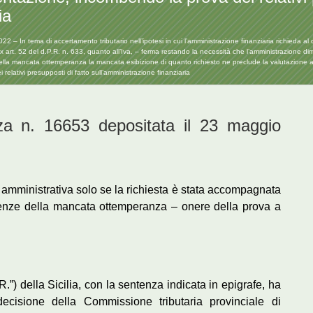
ia
– In tema di accertamento tributario nell’ipotesi in cui l’amministrazione finanziaria richieda al 
x art. 52 del d.P.R. n. 633, quanto all’Iva, – ferma restando la necessità che l’amministrazione di
a mancata ottemperanza la mancata esibizione di quanto richiesto ne preclude la valutazione a fa
elativi presupposti di fatto sull’amministrazione finanziaria
za n. 16653 depositata il 23 maggio
se amministrativa solo se la richiesta è stata accompagnata
enze della mancata ottemperanza – onere della prova a
.”) della Sicilia, con la sentenza indicata in epigrafe, ha
 decisione della Commissione tributaria provinciale di