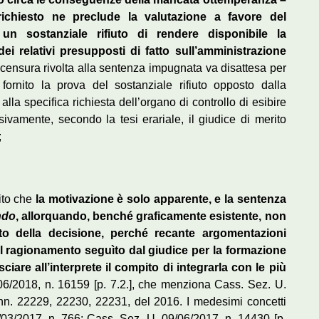
ichiesto ne preclude la valutazione a favore del
un sostanziale rifiuto di rendere disponibile la
 relativi presupposti di fatto sull’amministrazione
 censura rivolta alla sentenza impugnata va disattesa per
fornito la prova del sostanziale rifiuto opposto dalla
 alla specifica richiesta dell’organo di controllo di esibire
vamente, secondo la tesi erariale, il giudice di merito
;
ito che
la motivazione è solo apparente, e la sentenza
ndo
, allorquando, benché graficamente esistente, non
nto della decisione, perché recante argomentazioni
il
ragionamento seguìto dal giudice per la formazione
ciare all’interprete il compito di integrarla con le più
6/2018, n. 16159 [p. 7.2.], che menziona Cass. Sez. U.
 nn. 22229, 22230, 22231, del 2016. I medesimi concetti
/03/2017, n. 766; Cass. Sez. U. 09/06/2017, n. 14430 [p.