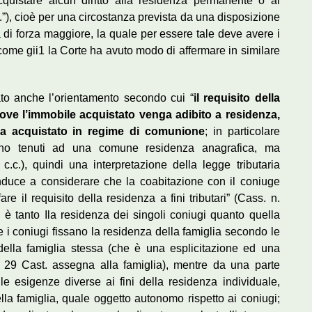
quistare alcun diritto alla residenza permanente o al
no.”), cioè per una circostanza prevista da una disposizione
di forza maggiore, la quale per essere tale deve avere i
à, come gii1 la Corte ha avuto modo di affermare in similare
ato anche l’orientamento secondo cui “
il requisito della
ui ove l’immobile acquistato venga adibito a residenza,
 ha acquistato in regime di comunione
; in particolare
ono tenuti ad una comune residenza anagrafica, ma
c.c.), quindi una interpretazione della legge tributaria
 induce a considerare che la coabitazione con il coniuge
e il requisito della residenza a fini tributari” (Cass. n.
è tanto Ila residenza dei singoli coniugi quanto quella
ale i coniugi fissano la residenza della famiglia secondo le
della famiglia stessa (che è una esplicitazione ed una
t. 29 Cast. assegna alla famiglia), mentre da una parte
e esigenze diverse ai fini della residenza individuale,
ella famiglia, quale oggetto autonomo rispetto ai coniugi;