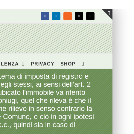
Facebook
LinkedIn
Rss
X
Email
Toggle
area
barra
scorrevol
ULENZA
PRIVACY
SHOP
tema di imposta di registro e
egli stessi, ai sensi dell’art. 2
bicato l’immobile va riferito
iugi, quel che rileva è che il
 rilievo in senso contrario la
e Comune, e ciò in ogni ipotesi
.c., quindi sia in caso di