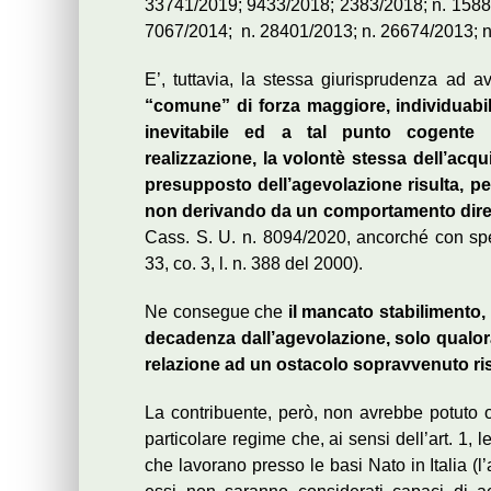
33741/2019; 9433/2018; 2383/2018; n. 158
7067/2014; n. 28401/2013; n. 26674/2013; n
E’, tuttavia, la stessa giurisprudenza ad av
“comune” di forza maggiore, individuabil
inevitabile ed a tal punto cogente 
realizzazione, la volontè stessa dell’acqu
presupposto dell’agevolazione risulta, per t
non derivando da un comportamento dirett
Cass. S. U. n. 8094/2020, ancorché con speci
33, co. 3, l. n. 388 del 2000).
Ne consegue che
il mancato stabilimento,
decadenza dall’agevolazione, solo qualor
relazione ad un ostacolo sopravvenuto risp
La contribuente, però, non avrebbe potuto 
particolare regime che, ai sensi dell’art. 1, le
che lavorano presso le basi Nato in Italia (l’a