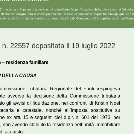
n tema di imposta di registro e dei relativi benefici per l’acquisto della prima casa, ai fini della fru
riferito alla famiglia, con la conseguenza che, in caso di comunione legale tra coniugi, quel che ri
 dei coniugi non abbia la residenza anagrafica in tale Comune, e ciò in ogni ipotesi in cui il bene
n. 22557 depositata il 19 luglio 2022
 – residenza familiare
I
DELLA
C
AUSA
ommissione Tributaria Regionale del Friuli respingeva
rate avverso la decisione della Commissione tributaria
 gli avvisi di liquidazione, nei confronti di Kristin Noel
potecaria e catastale, nonché all’imposta sostitutiva su
e ex artt. 15 e seguenti ciel d.p.r. n. 601 del 1973, per
”, non avendo stabilito la residenza nell’unità immobiliare
 di acquisto.