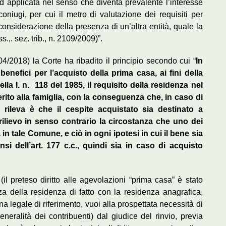
ed applicata nel senso che diventa prevalente l’interesse
coniugi, per cui il metro di valutazione dei requisiti per
considerazione della presenza di un’altra entità, quale la
.,. sez. trib., n. 2109/2009)”.
/2018) la Corte ha ribadito il principio secondo cui “
In
benefici per l’acquisto della prima casa, ai fini della
ella l. n.
118 del 1985, il requisito della residenza nel
erito alla famiglia, con la conseguenza che, in caso di
e rileva
è che il cespite acquistato sia destinato a
ilievo in senso contrario la circostanza che uno dei
n tale Comune, e ciò in ogni ipotesi in cui il bene sia
i dell’art. 177 c.c., quindi sia in caso di acquisto
il preteso diritto alle agevolazioni “prima casa” è stato
a della residenza di fatto con la residenza anagrafica,
na legale di riferimento, vuoi alla prospettata necessità di
neralità dei contribuenti) dal giudice del rinvio, previa