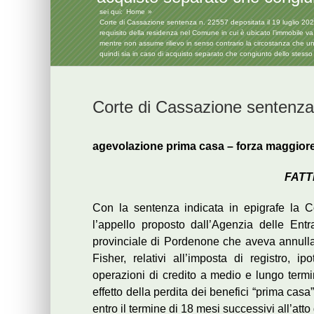
sei qui:
Home
Corte di Cassazione sentenza n. 22557 depositata il 19 luglio 2022 – I
requisito della residenza nel Comune in cui è ubicato l’immobile va 
mentre non assume rilievo in senso contrario la circostanza che uno
quindi sia in caso di acquisto separato che congiunto dello stesso
Corte di Cassazione sentenza 
agevolazione prima casa – forza maggiore
FATT
Con la sentenza indicata in epigrafe la C
l’appello proposto dall’Agenzia delle Ent
provinciale di Pordenone che aveva annullato
Fisher, relativi all’imposta di registro, i
operazioni di credito a medio e lungo termin
effetto della perdita dei benefici “prima casa
entro il termine di 18 mesi successivi all’atto