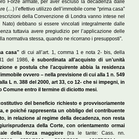
 loro Forze armate, per aver escluso la decadenza dalle
are (…) l’effettivo utilizzo dell’immobile come “prima casa”
rescrizioni della Convenzione di Londra vanno intese nel
i Nato) debbano si essere vincolati integralmente dalle
senza tuttavia avere pregiudizio per l’applicazione delle
lla normativa stessa, quando ne ricorrano i presupposti”.
ma casa”
di cui all’art. 1, comma 1 e nota 2- bis, della
 131 del 1986,
è subordinata all’acquisto di un’unità
azione
e postula
che
l’acquirente
abbia
la
residenza
mmobile ovvero – nella previsione di cui alla 1 n. 549
lla L n. 388 del 2000, art 33, co 12- che si impegni, in
tto Comune entro il termine di diciotto mesi
.
ostitutivo del beneficio richiesto e provvisoriamente
ia, e poiché rappresenta un obbligo del contribuente
to, in relazione al regime della decadenza, non resta
a giurisprudenza della Corte, con orientamento ormai
rale della forza maggiore
(tra le tante: Cass. nn.