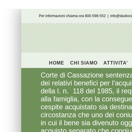
Salta
Per informazioni chiama ora 800-598-552
|
info@studio
al
contenuto
HOME
CHI SIAMO
ATTIVITA’
Corte di Cassazione sentenza 
dei relativi benefici per l’acqui
della l. n. 118 del 1985, il re
alla famiglia, con la consegue
cespite acquistato sia destin
circostanza che uno dei coniu
in cui il bene sia divenuto ogg
acquisto separato che congiu