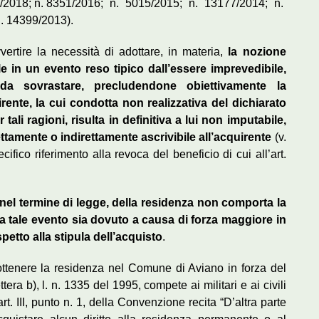
8/2018; n. 8351/2016; n. 5015/2015; n. 13177/2014; n.
. 14399/2013).
vertire la necessità di adottare, in materia,
la nozione
e in un evento reso tipico dall’essere imprevedibile,
da sovrastare, precludendone obiettivamente la
irente, la cui condotta non realizzativa del dichiarato
ali ragioni, risulta in definit
iva a lui non imputabile,
amente o indirettamente ascrivibile all’acquirente
(v.
fico riferimento alla revoca del beneficio di cui all’art.
 nel termine di legge, della residenza non comporta la
a tale evento sia dovuto a causa di forza maggiore in
etto alla stipula dell’acquisto
.
ottenere la residenza nel Comune di Aviano in forza del
ttera b), l. n. 1335 del 1995, compete ai militari e ai civili
rt. III, punto n. 1, della Convenzione recita “D’altra parte