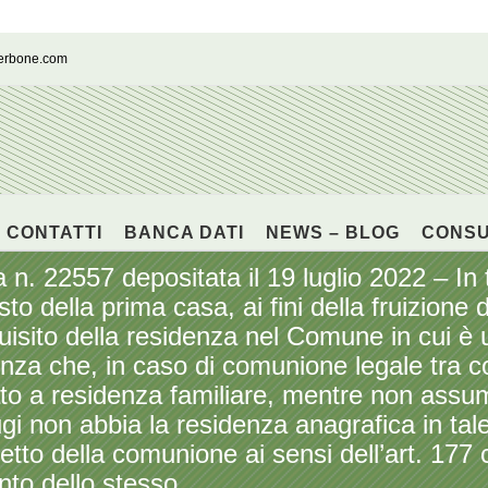
cerbone.com
CONTATTI
BANCA DATI
NEWS – BLOG
CONS
n. 22557 depositata il 19 luglio 2022 – In 
sto della prima casa, ai fini della fruizione d
quisito della residenza nel Comune in cui è u
nza che, in caso di comunione legale tra con
ato a residenza familiare, mentre non assume
gi non abbia la residenza anagrafica in tal
etto della comunione ai sensi dell’art. 177 c
nto dello stesso