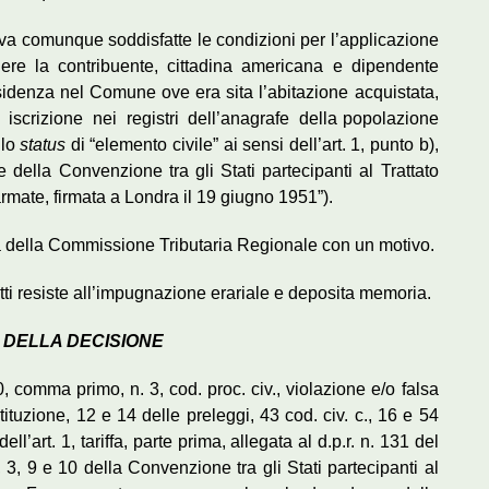
a comunque soddisfatte le condizioni per l’applicazione
ere la contribuente, cittadina americana e dipendente
sidenza nel Comune ove era sita l’abitazione acquistata,
le iscrizione nei registri dell’anagrafe della popolazione
llo
status
di “elemento civile” ai sensi dell’art. 1, punto b),
 della Convenzione tra gli Stati partecipanti al Trattato
armate, firmata a Londra il 19 giugno 1951”).
a della Commissione Tributaria Regionale con un motivo.
tti resiste all’impugnazione erariale e deposita memoria.
 DELLA DECISIONE
0, comma primo, n. 3, cod. proc. civ., violazione e/o falsa
tituzione, 12 e 14 delle preleggi, 43 cod. civ. c., 16 e 54
dell’art. 1, tariffa, parte prima, allegata al d.p.r. n. 131 del
, 3, 9 e 10 della Convenzione tra gli Stati partecipanti al