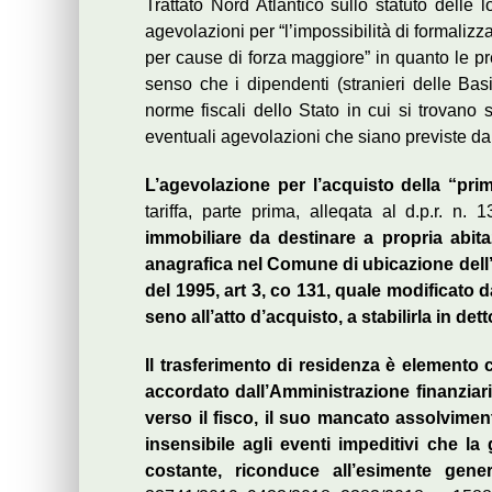
Trattato Nord Atlantico sullo statuto delle
agevolazioni per “l’impossibilità di formalizz
per cause di forza maggiore” in quanto le p
senso che i dipendenti (stranieri delle Bas
norme fiscali dello Stato in cui si trovano 
eventuali agevolazioni che siano previste da
L’agevolazione per l’acquisto della “pri
tariffa, parte prima, alleqata al d.p.r. n.
immobiliare da destinare
a
propria
abit
anagrafica nel Comune di ubicazione dell’i
del 1995, art 3, co 131, quale modificato da
seno all’atto d’acquisto, a stabilirla in de
Il trasferimento di residenza
è elemento c
accordato dall’Amministrazione finanziar
verso il fisco, il suo mancato assolvimen
insensibile agli eventi impeditivi che l
costante, riconduce all’esimente gene