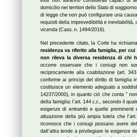
essi non saranno considerati capaci di ac
domicilio nei territori dello Stato di soggior
di legge che non può configurare una causa 
requisiti della imprevedibilità e inevitabilit
vicenda (Cass. n. 1494/2016).
Nel precedente citato, la Corte ha richiam
residenza va riferito alla famiglia, per c
non rileva la diversa residenza di chi
occorre osservare che i coniugi non s
reciprocamente alla coabitazione (art. 343 
conforme ai principi del diritto di famiglia
costituisce un elemento adeguato a soddisfar
14237/2000), in quanto ciò che conta ” non 
della famiglia: l’art. 144 c.c., secondo il qu
esigenze di entrambi e quelle preminenti 
attuazione della più ampia tutela che l’ar
riconosce che i coniugi possano avere dell
dall’altra tende a privilegiare le esigenze d