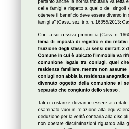
pertanto anche la norma tributaria va letta 
della famiglia rispetto a quello dei singoli 
ottenere il beneficio deve essere diverso in 
famiglia” (Cass., sez. trib. n. 16355/2013; Cass
Con la successiva pronuncia (Cass. n. 16604
tema di imposta di registro e dei relativi 
fruizione degli stessi, ai sensi dell’art. 2 d
Comune in cui
è ubicato l’immobile va rif
comunione legale tra coniugi, quel ch
residenza familiare, mentre non assume r
coniugi non abbia la residenza anagrafica i
divenuto oggetto della comunione ai sens
separato che congiunto dello stesso
“.
Tali circostanze dovranno essere accertate (
esaminato vuoi in relazione alla equivalenz
deduzione per la verità contraria alla discipli
non operare discriminazioni riguardo alla ge