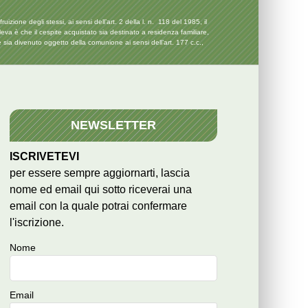
izione degli stessi, ai sensi dell’art. 2 della l. n. 118 del 1985, il
leva è che il cespite acquistato sia destinato a residenza familiare,
 sia divenuto oggetto della comunione ai sensi dell’art. 177 c.c.,
NEWSLETTER
ISCRIVETEVI
per essere sempre aggiornarti, lascia
nome ed email qui sotto riceverai una
email con la quale potrai confermare
l'iscrizione.
Nome
Email