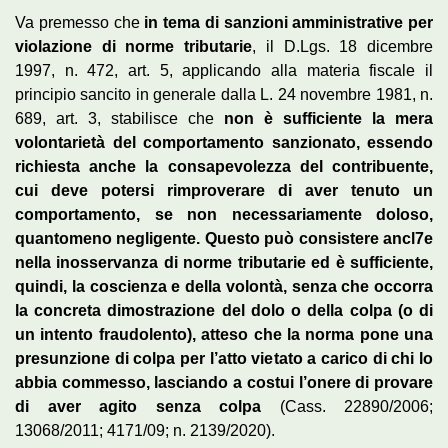
Va premesso che
in tema di sanzioni amministrative per
violazione di norme tributarie
, il D.Lgs. 18 dicembre
1997, n. 472, art. 5, applicando alla materia fiscale il
principio sancito in generale dalla L. 24 novembre 1981, n.
689, art. 3, stabilisce che
non
è sufficiente la mera
volontarietà del comportamento sanzionato, essendo
richiesta anche la consapevolezza del contribuente,
cui deve potersi rimproverare di aver
tenuto un
comportamento, se non necessariamente doloso,
quantomeno negligente. Questo può consistere ancl7e
nella inosservanza di norme tributarie ed è sufficiente,
quindi, la coscienza e
d
ella volontà, senza che occorra
la concreta dimostrazione del dolo o della colpa (o di
un intento fraudolento), atteso che la norma pone una
presunzione di colpa per l’atto vietato a carico di chi lo
abbia commesso, lasciando a costui l’onere di provare
di aver agito senza colpa
(Cass. 22890/2006;
13068/2011; 4171/09; n. 2139/2020).