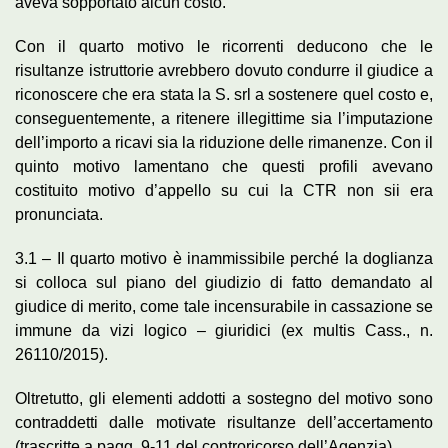
aveva sopportato alcun costo.
Con il quarto motivo le ricorrenti deducono che le
risultanze istruttorie avrebbero dovuto condurre il giudice a
riconoscere che era stata la S. srl a sostenere quel costo e,
conseguentemente, a ritenere illegittime sia l’imputazione
dell’importo a ricavi sia la riduzione delle rimanenze. Con il
quinto motivo lamentano che questi profili avevano
costituito motivo d’appello su cui la CTR non sii era
pronunciata.
3.1 – Il quarto motivo è inammissibile perché la doglianza
si colloca sul piano del giudizio di fatto demandato al
giudice di merito, come tale incensurabile in cassazione se
immune da vizi logico – giuridici (ex multis Cass., n.
26110/2015).
Oltretutto, gli elementi addotti a sostegno del motivo sono
contraddetti dalle motivate risultanze dell’accertamento
(trascritte a pagg. 9-11 del controricorso dell’Agenzia).