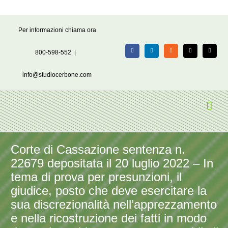
Salta
Per informazioni chiama ora
al
contenuto
800-598-552
|
Facebook
LinkedIn
Rss
X
Email
info@studiocerbone.com
Corte di Cassazione sentenza n.
22679 depositata il 20 luglio 2022 – In
tema di prova per presunzioni, il
giudice, posto che deve esercitare la
sua discrezionalità nell’apprezzamento
e nella ricostruzione dei fatti in modo