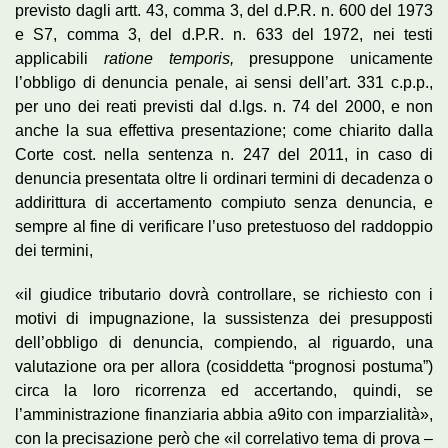
previsto dagli artt. 43, comma 3, del d.P.R. n. 600 del 1973
e S7, comma 3, del d.P.R. n. 633 del 1972, nei testi
applicabili
ratione
temporis,
presuppone unicamente
l’obbligo di denuncia penale, ai sensi dell’art. 331 c.p.p.,
per uno dei reati previsti dal d.lgs. n. 74 del 2000, e non
anche la sua effettiva presentazione; come chiarito dalla
Corte cost. nella sentenza n. 247 del 2011, in caso di
denuncia presentata oltre li ordinari termini di decadenza o
addirittura di accertamento compiuto senza denuncia, e
sempre al fine di verificare l’uso pretestuoso del raddoppio
dei termini,
«il giudice tributario dovrà controllare, se richiesto con i
motivi di impugnazione, la sussistenza dei presupposti
dell’obbligo di denuncia, compiendo, al riguardo, una
valutazione ora per allora (cosiddetta “prognosi postuma”)
circa la loro ricorrenza ed accertando, quindi, se
l’amministrazione finanziaria abbia a9ito con imparzialità»,
con la precisazione però che «il correlativo tema di prova –