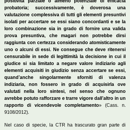
positività parziale o almeno potenziale di efficacia
probatoria; successivamente, è doverosa una
valutazione complessiva di tutti gli elementi presuntivi
isolati per accertare se essi siano concordanti e se la
loro combinazione sia in grado di fornire una valida
prova presuntiva, che magari non potrebbe dirsi
raggiunta con certezza considerando atomisticamente
uno o alcuni di essi. Ne consegue che deve ritenersi
censurabile in sede di legittimità la decisione in cui il
giudice si sia limitato a negare valore indiziario agli
elementi acquisiti in giudizio senza accertare se essi,
quand’anche singolarmente sforniti di valenza
indiziaria, non fossero in grado di acquisirla ove
valutati nella loro sintesi, nel senso che ognuno
avrebbe potuto rafforzare e trarre vigore dall’altro in un
rapporto di vicendevole completamento
» (Cass. n.
9108/2012).
Nel caso di specie, la CTR ha trascurato gran parte di