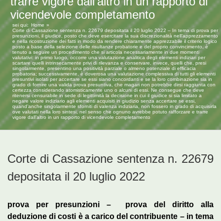
trarre vigore dall’altro in un rapporto di
vicendevole completamento
sei qui:
Home
Corte di Cassazione sentenza n. 22679 depositata il 20 luglio 2022 – In tema di prova per
presunzioni, il giudice, posto che deve esercitare la sua discrezionalità nell’apprezzamento
e nella ricostruzione dei fatti in modo da rendere chiaramente apprezzabile il criterio logico
posto a base della selezione delle risultanze probatorie e del proprio convincimento, è
tenuto a seguire un procedimento che si articola necessariamente in due momenti
valutativi: in primo luogo, occorre una valutazione analitica degli elementi indiziari per
scartare quelli intrinsecamente privi di rilevanza e conservare, invece, quelli che, presi
singolarmente, presentino una positività parziale o almeno potenziale di efficacia
probatoria; successivamente, è doverosa una valutazione complessiva di tutti gli elementi
presuntivi isolati per accertare se essi siano concordanti e se la loro combinazione sia in
grado di fornire una valida prova presuntiva, che magari non potrebbe dirsi raggiunta con
certezza considerando atomisticamente uno o alcuni di essi. Ne consegue che deve
ritenersi censurabile in sede di legittimità la decisione in cui il giudice si sia limitato a
negare valore indiziario agli elementi acquisiti in giudizio senza accertare se essi,
quand’anche singolarmente sforniti di valenza indiziaria, non fossero in grado di acquisirla
ove valutati nella loro sintesi, nel senso che ognuno avrebbe potuto rafforzare e trarre
vigore dall’altro in un rapporto di vicendevole completamento
Corte di Cassazione sentenza n. 22679
depositata il 20 luglio 2022
prova per presunzioni – prova del diritto alla
deduzione di costi è a carico del contribuente – in tema