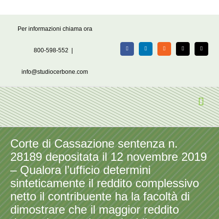
Salta
Per informazioni chiama ora
al
contenuto
800-598-552
|
Facebook
LinkedIn
Rss
X
Email
info@studiocerbone.com
Corte di Cassazione sentenza n.
28189 depositata il 12 novembre 2019
– Qualora l’ufficio determini
sinteticamente il reddito complessivo
netto il contribuente ha la facoltà di
dimostrare che il maggior reddito