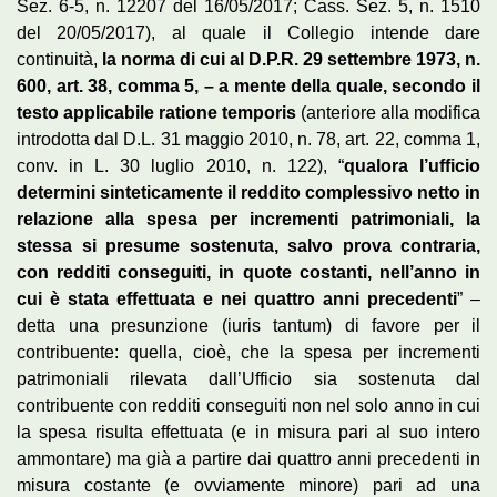
Sez. 6-5, n. 12207 del 16/05/2017; Cass. Sez. 5, n. 1510
del 20/05/2017), al quale il Collegio intende dare
continuità,
la norma di cui al D.P.R. 29 settembre 1973, n.
600, art. 38, comma 5, – a mente della quale, secondo il
testo applicabile ratione temporis
(anteriore alla modifica
introdotta dal D.L. 31 maggio 2010, n. 78, art. 22, comma 1,
conv. in L. 30 luglio 2010, n. 122), “
qualora l’ufficio
determini sinteticamente il reddito complessivo netto in
relazione alla spesa per incrementi patrimoniali, la
stessa si presume sostenuta, salvo prova contraria,
con redditi conseguiti, in quote costanti, nell’anno in
cui è stata effettuata e nei quattro anni precedenti
” –
detta una presunzione (iuris tantum) di favore per il
contribuente: quella, cioè, che la spesa per incrementi
patrimoniali rilevata dall’Ufficio sia sostenuta dal
contribuente con redditi conseguiti non nel solo anno in cui
la spesa risulta effettuata (e in misura pari al suo intero
ammontare) ma già a partire dai quattro anni precedenti in
misura costante (e ovviamente minore) pari ad una