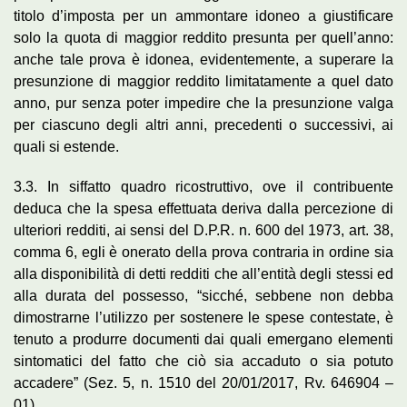
titolo d’imposta per un ammontare idoneo a giustificare
solo la quota di maggior reddito presunta per quell’anno:
anche tale prova è idonea, evidentemente, a superare la
presunzione di maggior reddito limitatamente a quel dato
anno, pur senza poter impedire che la presunzione valga
per ciascuno degli altri anni, precedenti o successivi, ai
quali si estende.
3.3. In siffatto quadro ricostruttivo, ove il contribuente
deduca che la spesa effettuata deriva dalla percezione di
ulteriori redditi, ai sensi del D.P.R. n. 600 del 1973, art. 38,
comma 6, egli è onerato della prova contraria in ordine sia
alla disponibilità di detti redditi che all’entità degli stessi ed
alla durata del possesso, “sicché, sebbene non debba
dimostrarne l’utilizzo per sostenere le spese contestate, è
tenuto a produrre documenti dai quali emergano elementi
sintomatici del fatto che ciò sia accaduto o sia potuto
accadere” (Sez. 5, n. 1510 del 20/01/2017, Rv. 646904 –
01).