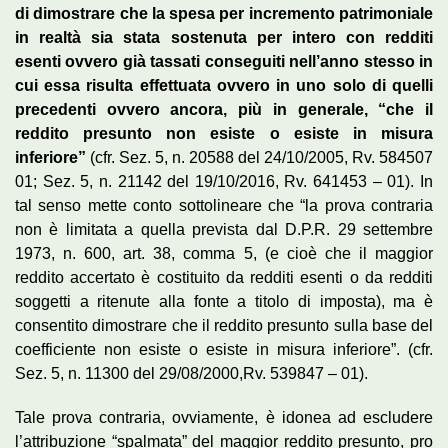
di dimostrare che la spesa per incremento patrimoniale
in realtà sia stata sostenuta per intero con redditi
esenti ovvero già tassati conseguiti nell’anno stesso in
cui essa risulta effettuata ovvero in uno solo di quelli
precedenti ovvero ancora, più in generale, “che il
reddito presunto non esiste o esiste in misura
inferiore”
(cfr. Sez. 5, n. 20588 del 24/10/2005, Rv. 584507
01; Sez. 5, n. 21142 del 19/10/2016, Rv. 641453 – 01). In
tal senso mette conto sottolineare che “la prova contraria
non è limitata a quella prevista dal D.P.R. 29 settembre
1973, n. 600, art. 38, comma 5, (e cioè che il maggior
reddito accertato è costituito da redditi esenti o da redditi
soggetti a ritenute alla fonte a titolo di imposta), ma è
consentito dimostrare che il reddito presunto sulla base del
coefficiente non esiste o esiste in misura inferiore”. (cfr.
Sez. 5, n. 11300 del 29/08/2000,Rv. 539847 – 01).
Tale prova contraria, ovviamente, è idonea ad escludere
l’attribuzione “spalmata” del maggior reddito presunto, pro