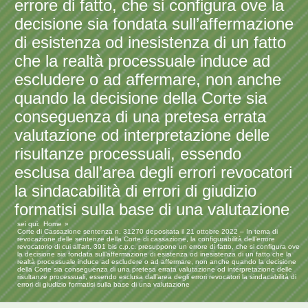
errore di fatto, che si configura ove la
decisione sia fondata sull’affermazione
di esistenza od inesistenza di un fatto
che la realtà processuale induce ad
escludere o ad affermare, non anche
quando la decisione della Corte sia
conseguenza di una pretesa errata
valutazione od interpretazione delle
risultanze processuali, essendo
esclusa dall’area degli errori revocatori
la sindacabilità di errori di giudizio
formatisi sulla base di una valutazione
sei qui:
Home
Corte di Cassazione sentenza n. 31270 depositata il 21 ottobre 2022 – In tema di
revocazione delle sentenze della Corte di cassazione, la configurabilità dell’errore
revocatorio di cui all’art. 391 bis c.p.c. presuppone un errore di fatto, che si configura ove
la decisione sia fondata sull’affermazione di esistenza od inesistenza di un fatto che la
realtà processuale induce ad escludere o ad affermare, non anche quando la decisione
della Corte sia conseguenza di una pretesa errata valutazione od interpretazione delle
risultanze processuali, essendo esclusa dall’area degli errori revocatori la sindacabilità di
errori di giudizio formatisi sulla base di una valutazione