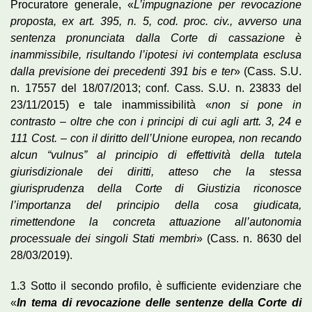
Procuratore generale, «
L’impugnazione per revocazione
proposta, ex art. 395, n. 5, cod. proc. civ., avverso una
sentenza pronunciata dalla Corte di cassazione è
inammissibile, risultando l’ipotesi ivi contemplata esclusa
dalla previsione dei precedenti 391 bis e ter
» (Cass. S.U.
n. 17557 del 18/07/2013; conf. Cass. S.U. n. 23833 del
23/11/2015) e tale inammissibilità «
non si pone in
contrasto – oltre che con i principi di cui agli artt. 3, 24 e
111 Cost. – con il diritto dell’Unione europea, non recando
alcun “vulnus” al principio di effettività della tutela
giurisdizionale dei diritti, atteso che la stessa
giurisprudenza della Corte di Giustizia riconosce
l’importanza del principio della cosa giudicata,
rimettendone la concreta attuazione all’autonomia
processuale dei singoli Stati membri
» (Cass. n. 8630 del
28/03/2019).
1.3 Sotto il secondo profilo, è sufficiente evidenziare che
«
In tema di revocazione delle sentenze della Corte di