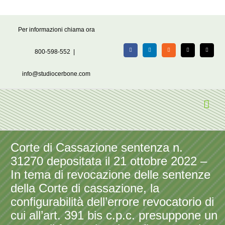
Salta
Per informazioni chiama ora
al
contenuto
800-598-552
|
Facebook
LinkedIn
Rss
X
Email
info@studiocerbone.com
Corte di Cassazione sentenza n.
31270 depositata il 21 ottobre 2022 –
In tema di revocazione delle sentenze
della Corte di cassazione, la
configurabilità dell’errore revocatorio di
cui all’art. 391 bis c.p.c. presuppone un