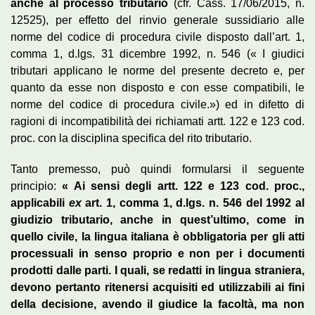
anche al processo tributario
(cfr. Cass. 17/06/2015, n.
12525), per effetto del rinvio generale sussidiario alle
norme del codice di procedura civile disposto dall’art. 1,
comma 1, d.lgs. 31 dicembre 1992, n. 546 (« I giudici
tributari applicano le norme del presente decreto e, per
quanto da esse non disposto e con esse compatibili, le
norme del codice di procedura civile.») ed in difetto di
ragioni di incompatibilità dei richiamati artt. 122 e 123 cod.
proc. con la disciplina specifica del rito tributario.
Tanto premesso, può quindi formularsi il seguente
principio:
« Ai sensi degli artt. 122 e 123 cod. proc.,
applicabili
ex
art. 1, comma 1, d.lgs. n. 546 del 1992 al
giudizio tributario, anche in quest’ultimo, come in
quello civile, la lingua italiana è obbligatoria per gli atti
processuali in senso proprio e non per i documenti
prodotti dalle parti. I quali, se redatti in lingua straniera,
devono pertanto ritenersi acquisiti ed utilizzabili ai fini
della decisione, avendo il giudice la facoltà, ma non