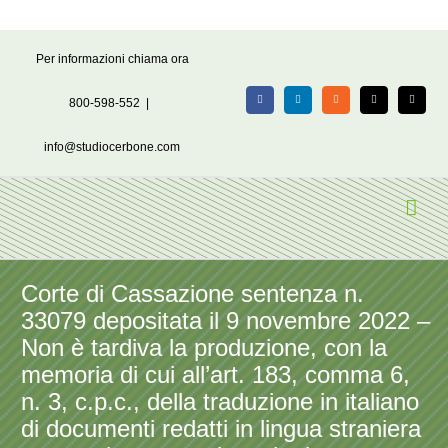
Salta
Per informazioni chiama ora
al
contenuto
800-598-552
|
Facebook
LinkedIn
Rss
X
Email
info@studiocerbone.com
Corte di Cassazione sentenza n.
33079 depositata il 9 novembre 2022 –
Non è tardiva la produzione, con la
memoria di cui all’art. 183, comma 6,
n. 3, c.p.c., della traduzione in italiano
di documenti redatti in lingua straniera