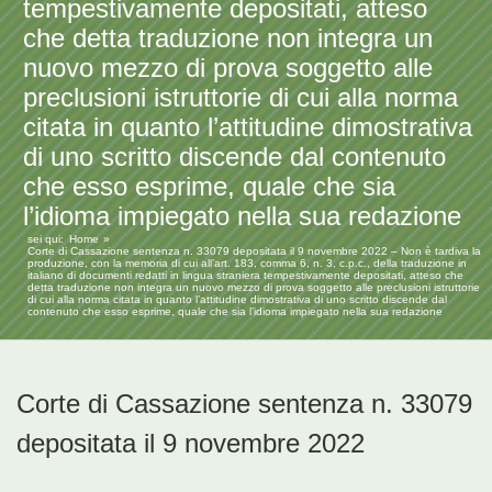
tempestivamente depositati, atteso
che detta traduzione non integra un
nuovo mezzo di prova soggetto alle
preclusioni istruttorie di cui alla norma
citata in quanto l’attitudine dimostrativa
di uno scritto discende dal contenuto
che esso esprime, quale che sia
l’idioma impiegato nella sua redazione
sei qui:
Home
Corte di Cassazione sentenza n. 33079 depositata il 9 novembre 2022 – Non è tardiva la
produzione, con la memoria di cui all’art. 183, comma 6, n. 3, c.p.c., della traduzione in
italiano di documenti redatti in lingua straniera tempestivamente depositati, atteso che
detta traduzione non integra un nuovo mezzo di prova soggetto alle preclusioni istruttorie
di cui alla norma citata in quanto l’attitudine dimostrativa di uno scritto discende dal
contenuto che esso esprime, quale che sia l’idioma impiegato nella sua redazione
Corte di Cassazione sentenza n. 33079
depositata il 9 novembre 2022