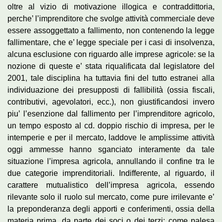
oltre al vizio di motivazione illogica e contraddittoria,
perche’ l’imprenditore che svolge attività commerciale deve
essere assoggettato a fallimento, non contenendo la legge
fallimentare, che e’ legge speciale per i casi di insolvenza,
alcuna esclusione con riguardo alle imprese agricole: se la
nozione di queste e’ stata riqualificata dal legislatore del
2001, tale disciplina ha tuttavia fini del tutto estranei alla
individuazione dei presupposti di fallibilità (ossia fiscali,
contributivi, agevolatori, ecc.), non giustificandosi invero
piu’ l’esenzione dal fallimento per l’imprenditore agricolo,
un tempo esposto al cd. doppio rischio di impresa, per le
intemperie e per il mercato, laddove le amplissime attività
oggi ammesse hanno sganciato interamente da tale
situazione l’impresa agricola, annullando il confine tra le
due categorie imprenditoriali. Indifferente, al riguardo, il
carattere mutualistico dell’impresa agricola, essendo
rilevante solo il ruolo sul mercato, come pure irrilevante e’
la preponderanza degli apporti e conferimenti, ossia della
materia prima, da parte dei soci o dei terzi: come palesa