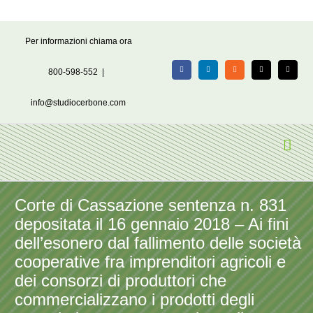
Salta
Per informazioni chiama ora
al
contenuto
800-598-552
|
Facebook
LinkedIn
Rss
X
Email
info@studiocerbone.com
Corte di Cassazione sentenza n. 831
depositata il 16 gennaio 2018 – Ai fini
dell’esonero dal fallimento delle società
cooperative fra imprenditori agricoli e
dei consorzi di produttori che
commercializzano i prodotti degli