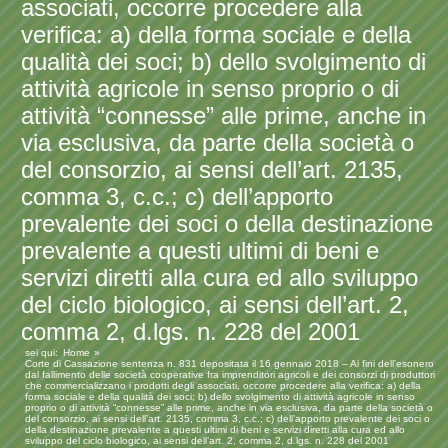
associati, occorre procedere alla
verifica: a) della forma sociale e della
qualità dei soci; b) dello svolgimento di
attività agricole in senso proprio o di
attività “connesse” alle prime, anche in
via esclusiva, da parte della società o
del consorzio, ai sensi dell’art. 2135,
comma 3, c.c.; c) dell’apporto
prevalente dei soci o della destinazione
prevalente a questi ultimi di beni e
servizi diretti alla cura ed allo sviluppo
del ciclo biologico, ai sensi dell’art. 2,
comma 2, d.lgs. n. 228 del 2001
sei qui:
Home
Corte di Cassazione sentenza n. 831 depositata il 16 gennaio 2018 – Ai fini dell’esonero
dal fallimento delle società cooperative fra imprenditori agricoli e dei consorzi di produttori
che commercializzano i prodotti degli associati, occorre procedere alla verifica: a) della
forma sociale e della qualità dei soci; b) dello svolgimento di attività agricole in senso
proprio o di attività “connesse” alle prime, anche in via esclusiva, da parte della società o
del consorzio, ai sensi dell’art. 2135, comma 3, c.c.; c) dell’apporto prevalente dei soci o
della destinazione prevalente a questi ultimi di beni e servizi diretti alla cura ed allo
sviluppo del ciclo biologico, ai sensi dell’art. 2, comma 2, d.lgs. n. 228 del 2001