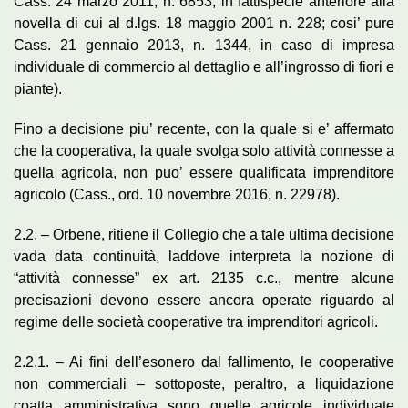
Cass. 24 marzo 2011, n. 6853, in fattispecie anteriore alla
novella di cui al d.lgs. 18 maggio 2001 n. 228; cosi’ pure
Cass. 21 gennaio 2013, n. 1344, in caso di impresa
individuale di commercio al dettaglio e all’ingrosso di fiori e
piante).
Fino a decisione piu’ recente, con la quale si e’ affermato
che la cooperativa, la quale svolga solo attività connesse a
quella agricola, non puo’ essere qualificata imprenditore
agricolo (Cass., ord. 10 novembre 2016, n. 22978).
2.2. – Orbene, ritiene il Collegio che a tale ultima decisione
vada data continuità, laddove interpreta la nozione di
“attività connesse” ex art. 2135 c.c., mentre alcune
precisazioni devono essere ancora operate riguardo al
regime delle società cooperative tra imprenditori agricoli.
2.2.1. – Ai fini dell’esonero dal fallimento, le cooperative
non commerciali – sottoposte, peraltro, a liquidazione
coatta amministrativa sono quelle agricole individuate