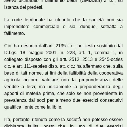
aveva dichiarato il fallimento della “(OMISSIS) a r.l.”, su
istanza dei predetti.
La corte territoriale ha ritenuto che la società non sia
imprenditore commerciale e sia, dunque, sottratta a
fallimento.
Cio’ ha desunto dall’art. 2135 c.c., nel testo sostituito dal
D.Lgs. 18 maggio 2001, n. 228, art. 1, comma 1, in
collegato disposto con gli artt. 2512, 2513 e 2545-octies
c.c. e art. 111-septies disp. att. c.c.: ha affermato che, sulla
base di tali norme, ai fini della fallibilità della cooperativa
agricola occorre valutare non la preponderanza delle
vendite a terzi, ma unicamente la preponderanza degli
apporti di materia prima, che solo se non proveniente in
prevalenza dai soci per almeno due esercizi consecutivi
qualifica l’ente come fallibile.
Ha, pertanto, ritenuto come la società non potesse essere
dichiarata fallita, posto che, in uno di due esercizi