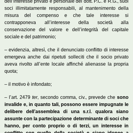
dell’interesse privato e personale dei dott. P.C. e R.G., suoi
soci illimitatamente responsabili, al mantenimento della
misura del compenso e che tale interesse si
contrapponeva all’interesse della società alla
conservazione del valore e dell’integrità del capitale
sociale e del patrimonio;
– evidenzia, altresì, che il denunciato conflitto di interesse
emergeva anche dai ripetuti solleciti che il socio privato
aveva rivolto all’ente locale affinché alienasse la propria
quota;
– il motivo è infondato;
– l’art. 2479
ter
, secondo comma, civ., prevede che
sono
invalide e, in quanto tali, possono essere impugnate le
delibere dell’assemblea di una s.r.l. qualora siano
assunte con la partecipazione determinante di soci che
hanno, per conto proprio o di terzi, un interesse in
conflitto con quello della società e siano idonee a