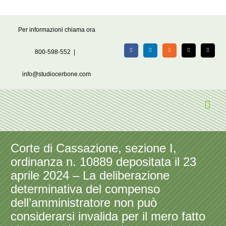
Salta
Per informazioni chiama ora
al
contenuto
800-598-552
|
Facebook
LinkedIn
Rss
X
Email
info@studiocerbone.com
Corte di Cassazione, sezione I,
ordinanza n. 10889 depositata il 23
aprile 2024 – La deliberazione
determinativa del compenso
dell’amministratore non può
considerarsi invalida per il mero fatto