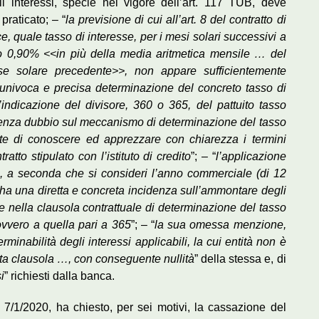
li interessi, specie nel vigore dell’art. 117 TUB, deve
praticato; – “
la previsione di cui all’art. 8 del contratto di
e, quale tasso di interesse, per i mesi solari successivi a
 lo 0,90%
<<
in più della media aritmetica mensile … del
se solare precedente
>>
, non appare sufficientemente
univoca e precisa determinazione del concreto tasso di
’indicazione del divisore, 360 o 365, del pattuito tasso
enza dubbio sul meccanismo di determinazione del tasso
ente di conoscere ed apprezzare con chiarezza i termini
tto stipulato con l’istituto di credito
”; – “
l’applicazione
5, a seconda che si consideri l’anno commerciale (di 12
 ha una diretta e concreta incidenza sull’ammontare degli
e nella clausola contrattuale di determinazione del tasso
ovvero a quella pari a 365
”; – “
la sua omessa menzione,
inabilità degli interessi applicabili, la cui entità non è
ata clausola …, con conseguente nullità
” della stessa e, di
i
” richiesti dalla banca.
il 7/1/2020, ha chiesto, per sei motivi, la cassazione del