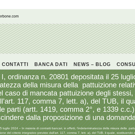
cerbone.com
CONTATTI
BANCA DATI
NEWS – BLOG
CONS
, ordinanza n. 20801 depositata il 25 luglio
inatezza della misura della pattuizione relat
el caso di mancata pattuizione degli stessi
ll’art. 117, comma 7, lett. a), del TUB, il qua
le parti (artt. 1419, comma 2°, e 1339 c.c.)
escindere dalla proposizione di una domanda 
luglio 2024 – In materia di contratti bancari, in effetti, l’indeterminatezza della misura della patt
ne del criterio integrativo previsto dall’art. 117, comma 7, lett. a), del TUB, il quale, sostituendo 