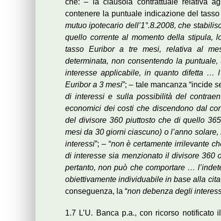
che: – la clausola contrattuale relativa ag
contenere la puntuale indicazione del tasso 
mutuo ipotecario dell’1°.8.2008, che stabilisc
quello corrente al momento della stipula,
tasso Euribor a tre mesi, relativa al me
determinata, non consentendo la puntuale, 
interesse applicabile, in quanto difetta … l
Euribor a 3 mesi
”; – tale mancanza “incide
s
di interessi e sulla possibilità del contra
economici dei costi che discendono dal contra
del divisore 360 piuttosto che di quello 36
mesi da 30 giorni ciascuno) o l’anno solare,
interessi
”; – “
non è certamente irrilevante ch
di interesse sia menzionato il divisore 360 
pertanto, non può che comportare … l’indeterm
obiettivamente individuabile in base alla cit
conseguenza, la “
non debenza degli interess
1.7 L’U. Banca p.a., con ricorso notificato 