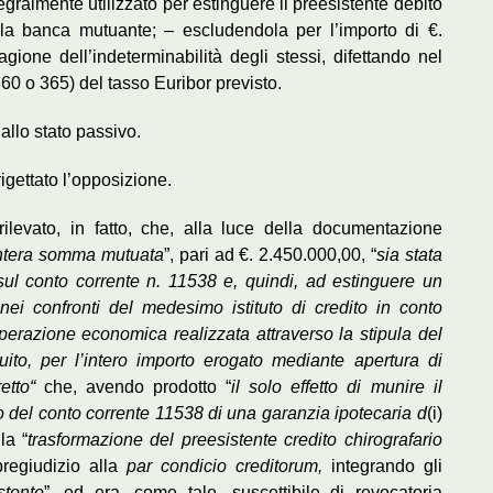
tegralmente utilizzato per estinguere il preesistente debito
della banca mutuante; – escludendola per l’importo di €.
ragione dell’indeterminabilità degli stessi, difettando nel
360 o 365) del tasso Euribor previsto.
allo stato passivo.
 rigettato l’opposizione.
 rilevato, in fatto, che, alla luce della documentazione
’intera somma mutuata
”, pari ad €. 2.450.000,00, “
sia stata
sul conto corrente n. 11538 e, quindi, ad estinguere un
 nei confronti del medesimo istituto di credito in conto
erazione economica realizzata attraverso la stipula del
uito, per l’intero importo erogato mediante apertura di
retto“
che, avendo prodotto “
il solo effetto di munire il
o del conto corrente 11538 di una garanzia ipotecaria d
(i)
la “
trasformazione del preesistente credito chirografario
pregiudizio alla
par condicio creditorum,
integrando gli
stente
”, ed era, come tale, suscettibile di revocatoria