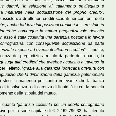
tus damni
, “
in relazione al trattamento privilegiato e
la mutuante nella soddisfazione del proprio credito
”,
sussistenza di ulteriori crediti scaduti nei confronti della
he, anche laddove tali posizioni creditori fossero state in
iderebbe comunque la natura pregiudizievole dell’atto
con esso è stata costituita una garanzia postuma in favore
 chirografaria, con conseguente acquisizione da parte
renziale rispetto ad eventuali ulteriori creditori
”; – inoltre,
oscenza del pregiudizio arrecato da parte della banca, la
gi sugli altri creditori che avrebbe acquisito attraverso la
per l’effetto, “
grazie alla garanzia ipotecaria ottenuta con
egiudizio che la diminuzione della garanzia patrimoniale
i stessi, rimanendo per contro irrilevante che la banca
i insolvenza o di carenza di liquidità in cui la società
momento della stipula del mutuo.
in quanto “
garanzia costituita per un debito chirografario
o per la sorte capitale di €. 2.162,796,32, ha ritenuto