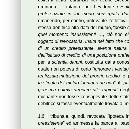
ordinaria: – intanto, per l’evidente
even
preferenziale in tal modo conseguito dal
rimanendo, per contro, irrilevante l’effettiva 
stessa debitrice alla data del mutuo, “
posto c
quel momento insussistenti …, ciò non el
oggetto di revocatoria, insita nel fatto che 
di un credito preesistente, avente natura
dell’istituto di credito di una posizione prefe
per la
scientia damni
, costituita dalla con
quale non poteva di certo “
ignorare i vantag
realizzata mutazione del proprio credito
” e, 
la stipula del mutuo fondiario de quo
”, il “
pr
generica poteva arrecare alle ragioni”
degl
mutuante non fosse consapevole dello stato d
debitrice si fosse eventualmente trovata al 
1.6 Il tribunale, quindi, revocata l’ipoteca 
preesistente
” ed ammessa la banca al passiv