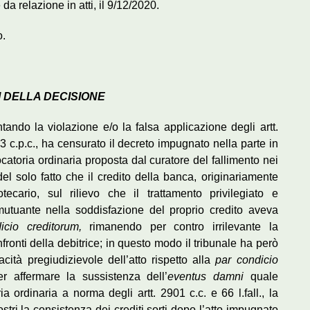
a relazione in atti, il 9/12/2020.
o.
 DELLA DECISIONE
tando la violazione e/o la falsa applicazione degli artt.
60 3 c.p.c., ha censurato il decreto impugnato nella parte in
ocatoria ordinaria proposta dal curatore del fallimento nei
del solo fatto che il credito della banca, originariamente
otecario, sul rilievo che il trattamento privilegiato e
mutuante nella soddisfazione del proprio credito aveva
icio creditorum,
rimanendo per contro irrilevante la
nfronti della debitrice; in questo modo il tribunale ha però
ità pregiudizievole dell’atto rispetto alla
par condicio
r affermare la sussistenza dell’
eventus damni
quale
a ordinaria a norma degli artt. 2901 c.c. e 66 l.fall., la
ostri la consistenza dei crediti sorti dopo l’atto impugnato