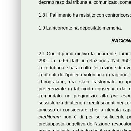
decreto reso dal tribunale, comunicato, come d
1.8 Il Fallimento ha resistito con controricors
1.9 La ricorrente ha depositato memoria.
RAGIONI
2.1 Con il primo motivo la ricorrente, lamen
2901 c.c. e 66 l.fall., in relazione all’art. 3
cui il tribunale ha accolto l’eccezione di rev
confronti dell’ipoteca volontaria in ragione 
chirografario, era stato trasformato in ip
preferenziale in tal modo conseguito dal 
comportato un pregiudizio alla
par cond
sussistenza di ulteriori crediti scaduti nei co
omesso di considerare che la ritenuta capac
creditorum
non è di per sé sufficiente pe
presupposto oggettivo dell’azione revocatori
quale, piuttosto, richiede che il curatore dim