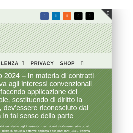
Facebook
LinkedIn
Rss
X
Email
Toggle
area
barra
scorrevol
ULENZA
PRIVACY
SHOP
 2024 – In materia di contratti
iva agli interessi convenzionali
, facendo applicazione del
le, sostituendo di diritto la
, dev’essere riconosciuto dal
in tal senso della parte
uizione relativa agli interessi convenzionali dev’essere colmata, al
di diritto la clausola difforme apposta dalle parti (artt. 1419, comma