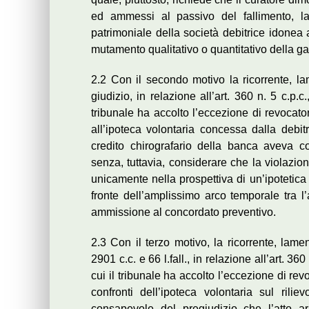
ed ammessi al passivo del fallimento, la
patrimoniale della società debitrice idonea 
mutamento qualitativo o quantitativo della gar
2.2 Con il secondo motivo la ricorrente, l
giudizio, in relazione all’art. 360 n. 5 c.p.
tribunale ha accolto l’eccezione di revocator
all’ipoteca volontaria concessa dalla debitr
credito chirografario della banca aveva c
senza, tuttavia, considerare che la violazio
unicamente nella prospettiva di un’ipotetica
fronte dell’amplissimo arco temporale tra l
ammissione al concordato preventivo.
2.3 Con il terzo motivo, la ricorrente, lame
2901 c.c. e 66 l.fall., in relazione all’art. 3
cui il tribunale ha accolto l’eccezione di rev
confronti dell’ipoteca volontaria sul ril
consapevole del pregiudizio che l’atto ar