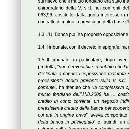
sul rilievo che il mutuo fondiario era stato in
chirografario della V. s.r.l. nei confronti 
063,96, costituito dalla quota interessi, in 
contratto di mutuo la previsione della base (
1.3 L’U. Banca p.a. ha proposto opposizione 
1.4 Il tribunale, con il decreto in epigrafe, ha
1.5 Il tribunale, in particolare, dopo aver
prodotta, “
non è revocabile in dubbio che l
destinata a coprire l’esposizione maturata 
preesistente debito gravante sulla V. s.r.l.
corrente
”, ha ritenuto che “
la complessiva op
mutuo fondiario dell’1°.8.2008 ha … costit
credito in conto corrente, un negozio indi
preesistente credito della banca per scopert
cui era in origine privo
”, aveva comportato 
della banca in privilegiato
” e, quindi, un 
estremi della “
garanzia per debito preesi