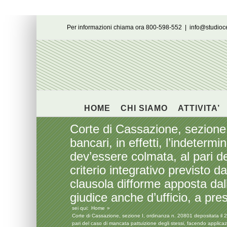
Salta
Per informazioni chiama ora 800-598-552
|
info@studio
al
contenuto
HOME
CHI SIAMO
ATTIVITA’
Corte di Cassazione, sezione I
bancari, in effetti, l’indeterm
dev’essere colmata, al pari d
criterio integrativo previsto da
clausola difforme apposta dal
giudice anche d’ufficio, a pr
sei qui:
Home
Corte di Cassazione, sezione I, ordinanza n. 20801 depositata il 25 
pari del caso di mancata pattuizione degli stessi, facendo applicazio