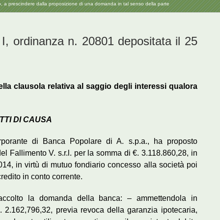
io, a prescindere dalla proposizione di una domanda in tal senso della parte
I, ordinanza n. 20801 depositata il 25
ella
clausola relativa al saggio degli interessi qualora
TTI DI CAUSA
orporante di Banca Popolare di A. s.p.a., ha proposto
 Fallimento V. s.r.l. per la somma di €. 3.118.860,28, in
/2014, in virtù di mutuo fondiario concesso alla società poi
redito in conto corrente.
 accolto la domanda della banca: – ammettendola in
€. 2.162,796,32, previa revoca della garanzia ipotecaria,