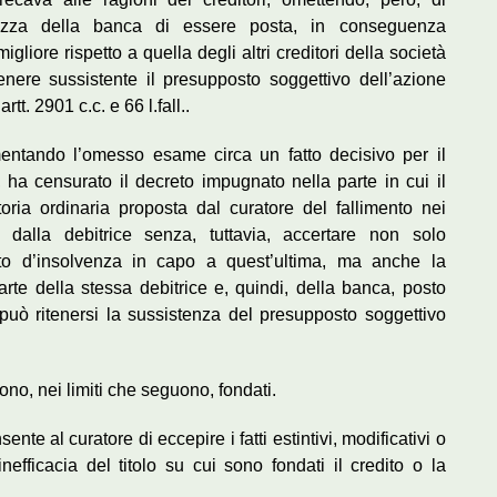
lezza della banca di essere posta, in conseguenza
liore rispetto a quella degli altri creditori della società
tenere sussistente il presupposto soggettivo dell’azione
t. 2901 c.c. e 66 l.fall..
amentando l’omesso esame circa un fatto decisivo per il
c., ha censurato il decreto impugnato nella parte in cui il
oria ordinaria proposta dal curatore del fallimento nei
a dalla debitrice senza, tuttavia, accertare non solo
stato d’insolvenza in capo a quest’ultima, ma anche la
rte della stessa debitrice e, quindi, della banca, posto
può ritenersi la sussistenza del presupposto soggettivo
no, nei limiti che seguono, fondati.
ente al curatore di eccepire i fatti estintivi, modificativi o
’inefficacia del titolo su cui sono fondati il credito o la