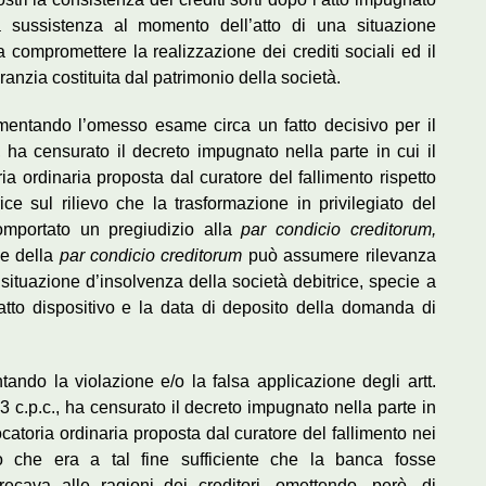
 sussistenza al momento dell’atto di una situazione
a compromettere la realizzazione dei crediti sociali ed il
anzia costituita dal patrimonio della società.
amentando l’omesso esame circa un fatto decisivo per il
c., ha censurato il decreto impugnato nella parte in cui il
ia ordinaria proposta dal curatore del fallimento rispetto
ice sul rilievo che la trasformazione in privilegiato del
omportato un pregiudizio alla
par condicio creditorum,
ne della
par condicio creditorum
può assumere rilevanza
 situazione d’insolvenza della società debitrice, specie a
’atto dispositivo e la data di deposito della domanda di
ntando la violazione e/o la falsa applicazione degli artt.
60 3 c.p.c., ha censurato il decreto impugnato nella parte in
ocatoria ordinaria proposta dal curatore del fallimento nei
ievo che era a tal fine sufficiente che la banca fosse
recava alle ragioni dei creditori, omettendo, però, di