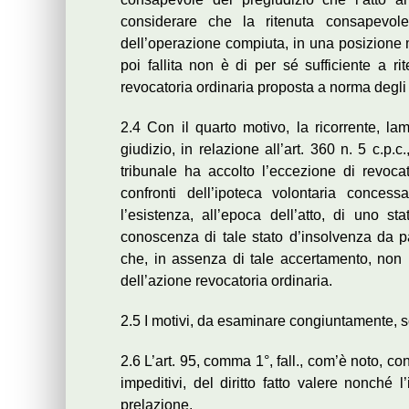
considerare che la ritenuta consapevo
dell’operazione compiuta, in una posizione mig
poi fallita non è di per sé sufficiente a ri
revocatoria ordinaria proposta a norma degli art
2.4 Con il quarto motivo, la ricorrente, l
giudizio, in relazione all’art. 360 n. 5 c.p.
tribunale ha accolto l’eccezione di revocat
confronti dell’ipoteca volontaria concess
l’esistenza, all’epoca dell’atto, di uno 
conoscenza di tale stato d’insolvenza da pa
che, in assenza di tale accertamento, non 
dell’azione revocatoria ordinaria.
2.5 I motivi, da esaminare congiuntamente, so
2.6 L’art. 95, comma 1°, fall., com’è noto, cons
impeditivi, del diritto fatto valere nonché l
prelazione.