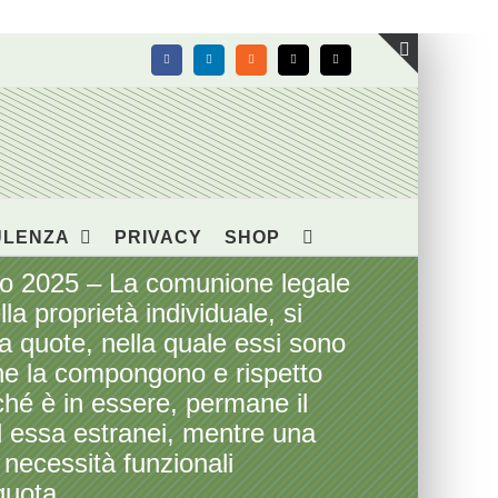
Facebook
LinkedIn
Rss
X
Email
Toggle
area
barra
scorrevol
ULENZA
PRIVACY
SHOP
aio 2025 – La comunione legale
lla proprietà individuale, si
a quote, nella quale essi sono
 che la compongono e rispetto
ché è in essere, permane il
ad essa estranei, mentre una
 necessità funzionali
 quota