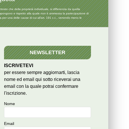
tosto che della proprietà individuale, si differenzia da quella
compongono e rispetto alla quale non è ammessa la partecipazione di
a per una delle cause di cui all’art. 191 c.c., venendo meno le
NEWSLETTER
ISCRIVETEVI
per essere sempre aggiornarti, lascia
nome ed email qui sotto riceverai una
email con la quale potrai confermare
l'iscrizione.
Nome
Email