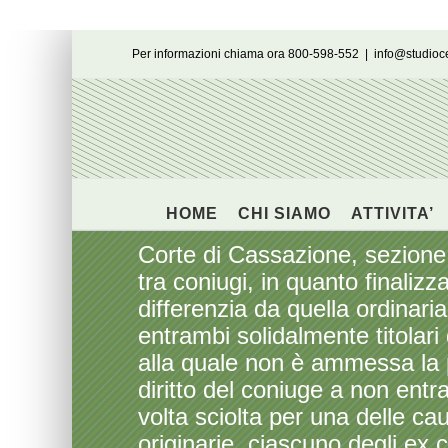
Salta
Per informazioni chiama ora 800-598-552
|
info@studio
al
contenuto
HOME
CHI SIAMO
ATTIVITA’
Corte di Cassazione, sezione 
tra coniugi, in quanto finalizza
differenzia da quella ordinar
entrambi solidalmente titolari
alla quale non è ammessa la p
diritto del coniuge a non ent
volta sciolta per una delle ca
originarie, ciascuno degli ex 