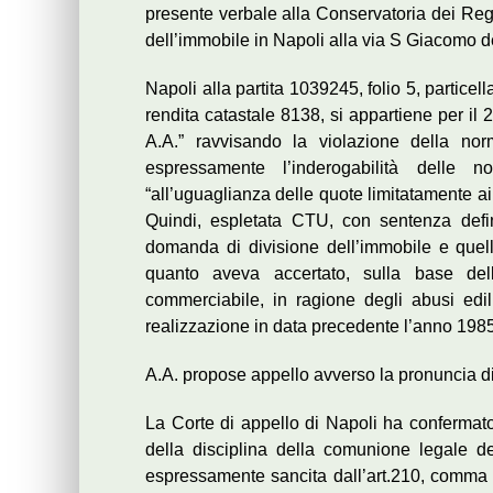
presente verbale alla Conservatoria dei Regist
dell’immobile in Napoli alla via S Giacomo dei
Napoli alla partita 1039245, folio 5, particella 
rendita catastale 8138, si appartiene per il 2
A.A.” ravvisando la violazione della no
espressamente l’inderogabilità delle
“all’uguaglianza delle quote limitatamente a
Quindi, espletata CTU, con sentenza defin
domanda di divisione dell’immobile e quel
quanto aveva accertato, sulla base dell
commerciabile, in ragione degli abusi edil
realizzazione in data precedente l’anno 1985
A.A. propose appello avverso la pronuncia di 
La Corte di appello di Napoli ha confermato
della disciplina della comunione legale de
espressamente sancita dall’art.210, comma 2,