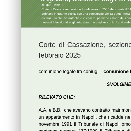
sei qui:
Home
Corte di Cassazione, sezione I, ordinanza n. 2546 depositata il 3 fe
ordinaria in quanto costituisce una comunione senza quote, nella q
estranei, sicché, fintantoché è in essere, permane il diritto del c
necessità funzionali originarie, ciascuno degli ex coniugi può ceder
Corte di Cassazione, sezione
febbraio 2025
comunione legale tra coniugi –
comunione l
SVOLGIM
RILEVATO CHE:
A.A. e B.B., che avevano contratto matrimoni
un appartamento in Napoli, che ricadde ne
novembre 1991 il Tribunale di Napoli omo