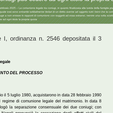
bbraio 2025 – La comunione legale tra coniugi, in quanto finalizzata alla tutela della famiglia piut
uale essi sono entrambi solidalmente titolari di un diritto avente ad oggetto tutti i beni che la 
oniuge a non entrare in rapporti di comunione con soggetti ad essa estranei, mentre una volta sciolt
e ad ogni titolo la propria quota
 I, ordinanza n. 2546 depositata il 3
egale
ENTO DEL PROCESSO
o il 5 luglio 1980, acquistarono in data 28 febbraio 1990
l regime di comunione legale del matrimonio. In data 8
logò la separazione consensuale dei due coniugi; con