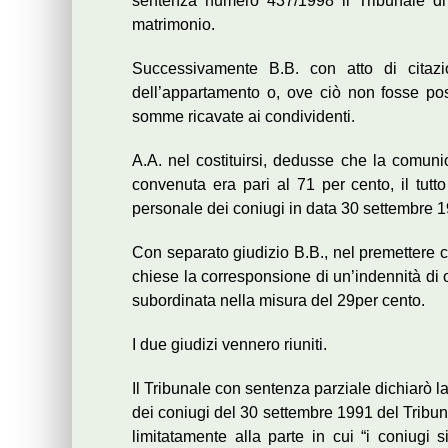
sentenza numero 437/1998 il Tribunale di N
matrimonio.
Successivamente B.B. con atto di citaz
dell’appartamento o, ove ciò non fosse pos
somme ricavate ai condividenti.
A.A. nel costituirsi, dedusse che la comuni
convenuta era pari al 71 per cento, il tut
personale dei coniugi in data 30 settembre 
Con separato giudizio B.B., nel premettere c
chiese la corresponsione di un’indennità di 
subordinata nella misura del 29per cento.
I due giudizi vennero riuniti.
Il Tribunale con sentenza parziale dichiarò la
dei coniugi del 30 settembre 1991 del Tribu
limitatamente alla parte in cui “i coniugi 