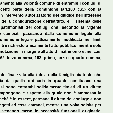
ffidamento alla volontà comune di entrambi i coniugi di
centi parte della comunione (art.180 c.c.) con la
n intervento autorizzatorio del giudice nell’interesse
i della configurazione dell’istituto, è il sistema delle
 patrimoniali dei coniugi che, secondo la vigente
e cambiati, passando dalla comunione legale alla
munione legale pattiziamente modificata nei limiti
enti è richiesto unicamente l’atto pubblico, mentre solo
nnotazione in margine all’atto di matrimonio e, nei casi
t. 162, terzo comma; 163, primo, terzo e quarto comma;
o finalizzata alla tutela della famiglia piuttosto che
nzia da quella ordinaria in quanto costituisce una
 sono entrambi solidalmente titolari di un diritto
compongono e rispetto alla quale non è ammessa la
toché è in essere, permane il diritto del coniuge a non
getti ad essa estranei, mentre una volta sciolta per
., venendo meno le necessità funzionali originarie,