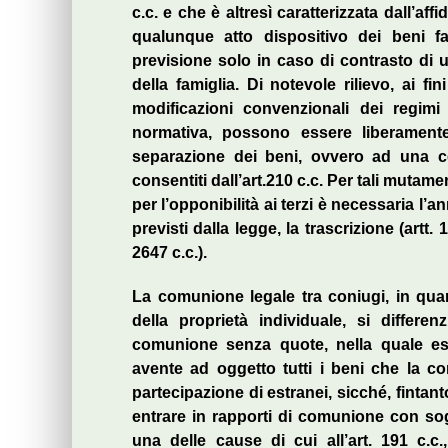
c.c. e che è altresì caratterizzata dall’a
qualunque atto dispositivo dei beni fa
previsione solo in caso di contrasto di u
della famiglia. Di notevole rilievo, ai fin
modificazioni convenzionali dei regimi
normativa, possono essere liberament
separazione dei beni, ovvero ad una co
consentiti dall’art.210 c.c. Per tali mutam
per l’opponibilità ai terzi è necessaria l’a
previsti dalla legge, la trascrizione (art
2647 c.c.).
La comunione legale tra coniugi, in quant
della proprietà individuale, si differe
comunione senza quote, nella quale essi
avente ad oggetto tutti i beni che la 
partecipazione di estranei, sicché, fintan
entrare in rapporti di comunione con sog
una delle cause di cui all’art. 191 c.c