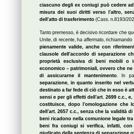
ciascuno degli ex coniugi può cedere ad 
misura dei suoi diritti verso l’altro, s
dell’atto di trasferimento
(Cass. n.8193/202
Tanto premesso, è decisivo ricordare che qu
Unite, di recente, ha affermato, richiamando 
pienamente valide, anche con riferimen
clausole dell’accordo di separazione c
proprietà esclusiva di beni mobili o i
economico – patrimoniali, ovvero che ne op
di assicurarne il mantenimento
. In pa
separazione, in quanto inserito nel verb
destinato a far fede di ciò che in esso è a
sensi e per gli effetti dell’art. 2699 c.c., e,
costituisce, dopo l’omologazione che lo
dell’art. 2657 c.c., senza che la validità di 
beni ricadono nella comunione legale tra
beni fra coniugi si verifica, infatti, 
giudicato della sentenza di separazione 