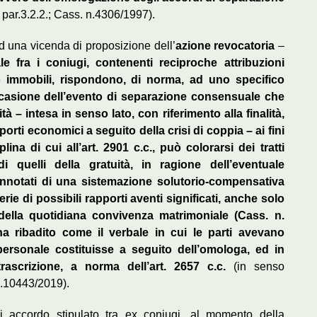
 par.3.2.2.; Cass. n.4306/1997).
 ad una vicenda di proposizione dell’
azione revocatoria
–
e fra i coniugi, contenenti reciproche attribuzioni
o immobili, rispondono, di norma, ad uno specifico
occasione dell’evento di separazione consensuale che
ità – intesa in senso lato, con riferimento alla finalità,
orti economici a seguito della crisi di coppia – ai fini
lina di cui all’art. 2901 c.c., può colorarsi dei tratti
di quelli della gratuità, in ragione dell’eventuale
onnotati di una sistemazione solutorio-compensativa
rie di possibili rapporti aventi significati, anche solo
o della quotidiana convivenza matrimoniale (Cass. n.
ha ribadito come il verbale in cui le parti avevano
ersonale costituisse a seguito dell’omologa, ed in
rascrizione, a norma dell’art. 2657 c.c.
(in senso
n.10443/2019).
i accordo stipulato tra ex coniugi, al momento della