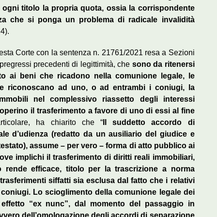
ogni titolo la propria quota, ossia la corrispondente
enza che si ponga un problema di radicale invalidità
4).
esta Corte con la sentenza n. 21761/2021 resa a Sezioni
pregressi precedenti di legittimità, che
sono da ritenersi
to ai beni che ricadono nella comunione legale, le
he riconoscano ad uno, o ad entrambi i coniugi, la
mmobili nel complessivo riassetto degli interessi
erino il trasferimento a favore di uno di essi al fine
rticolare, ha chiarito che “
Il suddetto accordo di
ale d’udienza (redatto da un ausiliario del giudice e
ttestato), assume – per vero – forma di atto pubblico ai
 ove implichi il trasferimento di diritti reali immobiliari,
 rende efficace, titolo per la trascrizione a norma
trasferimenti siffatti sia esclusa dal fatto che i relativi
 coniugi. Lo scioglimento della comunione legale dei
con effetto “ex nunc”, dal momento del passaggio in
ovvero dell’omologazione degli accordi di separazione