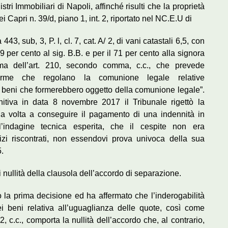
ri Immobiliari di Napoli, affinché risulti che la proprietà
 Capri n. 39/d, piano 1, int. 2, riportato nel NC.E.U di
443, sub, 3, P. l, cl. 7, cat. A/ 2, di vani catastali 6,5, con
9 per cento al sig. B.B. e per il 71 per cento alla signora
rma dell’art. 210, secondo comma, c.c., che prevede
 norme che regolano la comunione legale relative
i beni che formerebbero oggetto della comunione legale”.
itiva in data 8 novembre 2017 il Tribunale rigettò la
la volta a conseguire il pagamento di una indennità in
’indagine tecnica esperita, che il cespite non era
izi riscontrati, non essendovi prova univoca della sua
.
nullità della clausola dell’accordo di separazione.
 la prima decisione ed ha affermato che l’inderogabilità
i beni relativa all’uguaglianza delle quote, così come
 c.c., comporta la nullità dell’accordo che, al contrario,