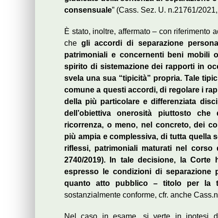
consensuale
” (Cass. Sez. U. n.21761/2021,
È stato, inoltre, affermato – con riferimento
che
gli accordi di separazione personal
patrimoniali e concernenti beni mobili 
spirito di sistemazione dei rapporti in 
svela una sua “tipicità” propria. Tale tipic
comune a questi accordi, di regolare i rapp
della più particolare e differenziata discip
dell’obiettiva onerosità piuttosto che 
ricorrenza, o meno, nel concreto, dei c
più ampia e complessiva, di tutta quella se
riflessi, patrimoniali maturati nel cors
2740/2019). In tale decisione, la Corte 
espresso le condizioni di separazione p
quanto atto pubblico – titolo per la t
sostanzialmente conforme, cfr. anche Cass.
Nel caso in esame, si verte in ipotesi d