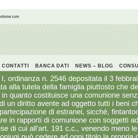
cerbone.com
CONTATTI
BANCA DATI
NEWS – BLOG
CONS
I, ordinanza n. 2546 depositata il 3 febbr
ta alla tutela della famiglia piuttosto che de
ia in quanto costituisce una comunione senz
 di un diritto avente ad oggetto tutti i beni
artecipazione di estranei, sicché, fintanto
rare in rapporti di comunione con soggetti 
use di cui all’art. 191 c.c., venendo meno le
coniugi può cedere ad ogni titolo la propria