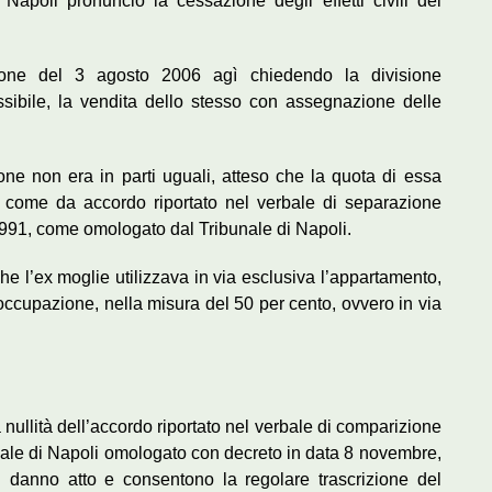
apoli pronunciò la cessazione degli effetti civili del
ione del 3 agosto 2006 agì chiedendo la divisione
sibile, la vendita dello stesso con assegnazione delle
one non era in parti uguali, atteso che la quota di essa
to come da accordo riportato nel verbale di separazione
1991, come omologato dal Tribunale di Napoli.
he l’ex moglie utilizzava in via esclusiva l’appartamento,
occupazione, nella misura del 50 per cento, ovvero in via
 nullità dell’accordo riportato nel verbale di comparizione
nale di Napoli omologato con decreto in data 8 novembre,
si danno atto e consentono la regolare trascrizione del