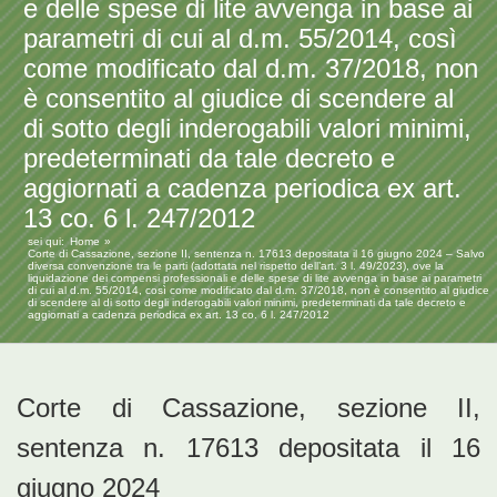
e delle spese di lite avvenga in base ai
parametri di cui al d.m. 55/2014, così
come modificato dal d.m. 37/2018, non
è consentito al giudice di scendere al
di sotto degli inderogabili valori minimi,
predeterminati da tale decreto e
aggiornati a cadenza periodica ex art.
13 co. 6 l. 247/2012
sei qui:
Home
Corte di Cassazione, sezione II, sentenza n. 17613 depositata il 16 giugno 2024 – Salvo
diversa convenzione tra le parti (adottata nel rispetto dell’art. 3 l. 49/2023), ove la
liquidazione dei compensi professionali e delle spese di lite avvenga in base ai parametri
di cui al d.m. 55/2014, così come modificato dal d.m. 37/2018, non è consentito al giudice
di scendere al di sotto degli inderogabili valori minimi, predeterminati da tale decreto e
aggiornati a cadenza periodica ex art. 13 co. 6 l. 247/2012
Corte di Cassazione, sezione II,
sentenza n. 17613 depositata il 16
giugno 2024