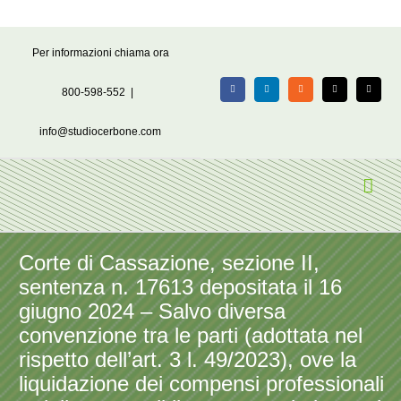
Salta
Per informazioni chiama ora
al
contenuto
800-598-552
|
Facebook
LinkedIn
Rss
X
Email
info@studiocerbone.com
Corte di Cassazione, sezione II,
sentenza n. 17613 depositata il 16
giugno 2024 – Salvo diversa
convenzione tra le parti (adottata nel
rispetto dell’art. 3 l. 49/2023), ove la
liquidazione dei compensi professionali