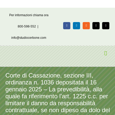
Salta
Per informazioni chiama ora
al
contenuto
800-598-552
|
Facebook
LinkedIn
Rss
X
Email
info@studiocerbone.com
Corte di Cassazione, sezione III,
ordinanza n. 1036 depositata il 16
gennaio 2025 – La prevedibilità, alla
quale fa riferimento l’art. 1225 c.c. per
limitare il danno da responsabilità
contrattuale, se non dipeso da dolo del