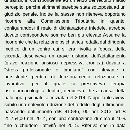
di sanzioni, corrispondente ad un terzo del reddito medio
percepito, perché altrimenti sarebbe stata sottoposta ad un
giudizio penale. Inoltre la stessa non riteneva opportuno
ricorrere alla Commissione Tributaria in quanto,
configurandosi il reato di dichiarazione infedele, avrebbe
dovuto corrispondere somme ben più elevate Assume la
ricorrente che la relazione psichiatrica redatta dal dirigente
medico di un centro cui si era rivolta all’epoca della
vicenda descriveva un grave disturbo dell’adattamento
(grave reazione ansioso depressiva cronica) dovuto a
“stress professionale e tributario” con rilevante e
persistente perdita di funzionamento relazionale e
lavorativo, per il quale si prescriveva terapia
psicofarmacologica. Inoltre, deduceva che a causa della
patologia psichiatrica, iniziata nel 2014, l’appellante aveva
subito una notevole riduzione del reddito degli ultimi anni,
passando dall’importo di€ 41.846, 00 nel 2013 ad €
25.754,00 nel 2014, con una contrazione di circa il 40%
fino a chiudere l’attività nel 2015. Riferiva che in data