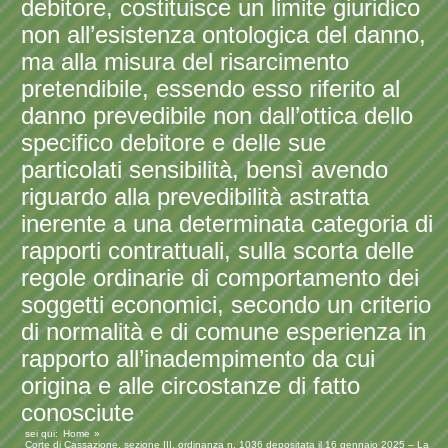
debitore, costituisce un limite giuridico
non all’esistenza ontologica del danno,
ma alla misura del risarcimento
pretendibile, essendo esso riferito al
danno prevedibile non dall’ottica dello
specifico debitore e delle sue
particolati sensibilità, bensì avendo
riguardo alla prevedibilità astratta
inerente a una determinata categoria di
rapporti contrattuali, sulla scorta delle
regole ordinarie di comportamento dei
soggetti economici, secondo un criterio
di normalità e di comune esperienza in
rapporto all’inadempimento da cui
origina e alle circostanze di fatto
conosciute
sei qui:
Home
Corte di Cassazione, sezione III, ordinanza n. 1036 depositata il 16 gennaio 2025 – La