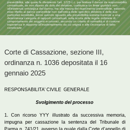
prevedibilità, alla quale fa riferimento l’art. 1225 c.c. per limitare il danno da responsabilità
contrattuale, se non dipeso da dolo del debitore, costituisce un limite giuridico non
all’esistenza ontologica del danno, ma alla misura del risarcimento pretendibile, essendo
esso riferito al danno prevedibile non dall’ottica dello specifico debitore e delle sue
particolati sensibilità, bensì avendo riguardo alla prevedibilità astratta inerente a una
determinata categoria di rapporti contrattuali, sulla scorta delle regole ordinarie di
comportamento dei soggetti economici, secondo un criterio di normalità e di comune
esperienza in rapporto all’inadempimento da cui origina e alle circostanze di fatto
conosciute
Corte di Cassazione, sezione III,
ordinanza n. 1036 depositata il 16
gennaio 2025
RESPONSABILITA’ CIVILE GENERALE
Svolgimento del processo
1. Con ricorso YYY illustrato da successiva memoria,
impugna per cassazione la sentenza del Tribunale di
Parma n. 741/21, avverso la quale dalla Corte d’appello di