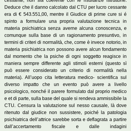
cessante, non sia coerente con le risultanze istruttorie.
Deduce che il danno calcolato dal CTU per lucro cessante
era di € 543.551,00, mentre il Giudice di prime cure si é
spinto a formulare una propria valutazione tecnica in
materia psichiatrica senza averne alcuna conoscenza, e
comunque sulla base di un ragionamento presuntivo, in
termini di criteri di normalità, che, come è invece notorio, in
materia psichiatrica non possono avere alcun fondamento
dal momento che la psiche di ogni soggetto reagisce in
maniera sempre differente agli stimoli esterni (questo sì
può essere considerato un criterio di normalità nella
materia). All’uopo cita letteratura medico- scientifica sul
diverso impatto che un evento può avere a livello
psicologico, nonché il parere formulato dal proprio medico
e et di parte, sulla base del quale si rendeva ammissibile la
CTU. Censura la valutazione sul nesso causale, là dove
ritenuto dal giudice non sussistere, poiché la patologia
psichiatrica dell’attrice sarebbe sorta e deflagrata a partire
dall’accertamento fiscale e dalle indagini