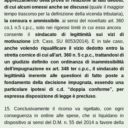
apprezzamento della prova in relazione ai fatti dedotti,
di cui alcuni omessi anche se discussi
(quale il maggior
tempo trascorso per la definizione della vicenda tributaria),
la censura e ammissibile
. ai sensi del novellato art. 360
co.1 n.5 c.p.c., solo nei rigorosi limiti in cui esso ancora
consente il
sindacato di legittimità sui vizi di
motivazione
(cfr. Cass. SU 8053/2014). E in tale caso,
anche volendo riqualificare il vizio dedotto entro la
stretta cornice di cui all’art. 360 n. 5 c.p.c., trattandosi di
un giudizio definito con ordinanza di inammissibilità
dell’impugnazione ex art. 348 ter c.p.c., il sindacato di
legittimità inerente alle questioni di fatto poste a
fondamento della decisione impugnata, essendo una
particolare ipotesi di c.d. “doppia conforme”, per
espressa disposizione di legge è precluso
.
15. Conclusivamente il ricorso va rigettato, con ogni
conseguenza in ordine alle spese, che si liquidano in
dispositivo ai sensi del D.M. n. 55 del 2014 a favore della