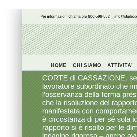
Salta
Per informazioni chiama ora 800-598-552
|
info@studio
al
contenuto
HOME
CHI SIAMO
ATTIVITA’
CORTE di CASSAZIONE, sezione
lavoratore subordinato che i
l’osservanza della forma presc
che la risoluzione del rapporto
manifestata con comportament
è circostanza di per sé sola i
rapporto si è risolto per le dim
indagine rigorosa – anche avval