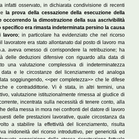
a infatti osservato, in dichiarata condivisione di recenti
che
la prova della cessazione della esecuzione della
e occorrendo la dimostrazione della sua ascrivibilità
lo specifico era rimasta indeterminata persino la causa
i lavoro
; in particolare ha evidenziato che nel ricorso
il lavoratore era stato allontanato dal posto di lavoro ma
p.a. aveva omesso di corrispondere la retribuzione; ha
età delle deduzioni difensive con riguardo alla data di
to una valutazione complessiva di indeterminatezza
 la data e le circostanze del licenziamento ed analoga
colata soggiungendo, <<per completezza>> che le difese
che e contraddittorie. Vi è stata, in altri termini, una
ttivo, valutazione istituzionalmente rimessa al giudice di
corrente, incentrata sulla necessità di tenere conto, alla
he della messa in mora nei confronti del datore di lavoro
esti delle prestazioni lavorative, quale circostanza da
lto a stabilire la effettività del licenziamento, risulta
va inidoneità del ricorso introduttivo, per genericità ed