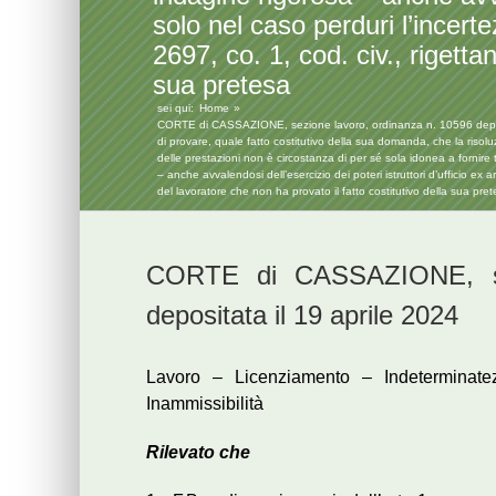
solo nel caso perduri l’incert
2697, co. 1, cod. civ., rigett
sua pretesa
sei qui:
Home
CORTE di CASSAZIONE, sezione lavoro, ordinanza n. 10596 deposita
di provare, quale fatto costitutivo della sua domanda, che la risol
delle prestazioni non è circostanza di per sé sola idonea a fornire ta
– anche avvalendosi dell’esercizio dei poteri istruttori d’ufficio ex
del lavoratore che non ha provato il fatto costitutivo della sua pre
CORTE di CASSAZIONE, sez
depositata il 19 aprile 2024
Lavoro – Licenziamento – Indeterminate
Inammissibilità
Rilevato che