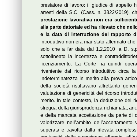
prestatore di lavoro; il giudice di appello h
arresti della S.C. (Cass. n. 3822/2019), 
prestazione lavorativa non era sufficient
alla parte datoriale ed ha rilevato che nel
e la data di interruzione del rapporto d
introduttivo non era mai stato affermato che 
solo che a far data dal 1.2.2010 la D. s.
sottolineato la incertezza e contraddittori
licenziamento. La Corte ha quindi opera
riveniente dal ricorso introduttivo circa
indeterminatezza in merito alla prova arti
della società risultavano altrettanto generi
valutazione di genericità del ricorso introdu
merito. In tale contesto, la deduzione del ri
stregua della giurisprudenza richiamata, anc
e della mancata accettazione da parte di qu
valorizzare nell’ambito dell’accertamento vo
superata e travolta dalla rilevata complessi