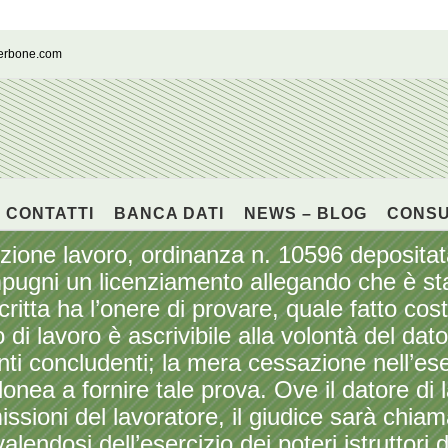
cerbone.com
CONTATTI
BANCA DATI
NEWS – BLOG
CONS
 lavoro, ordinanza n. 10596 depositata i
mpugni un licenziamento allegando che è st
ritta ha l’onere di provare, quale fatto cos
 di lavoro è ascrivibile alla volontà del dat
i concludenti; la mera cessazione nell’ese
donea a fornire tale prova. Ove il datore di 
issioni del lavoratore, il giudice sarà chiama
endosi dell’esercizio dei poteri istruttori d’