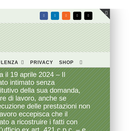
Facebook
LinkedIn
Rss
X
Email
Toggle
area
barra
scorrevol
ULENZA
PRIVACY
SHOP
l 19 aprile 2024 – Il
ato intimato senza
titutivo della sua domanda,
ore di lavoro, anche se
cuzione delle prestazioni non
lavoro eccepisca che il
to a ricostruire i fatti con
ufficio ex art. 421 c.p.c. – e