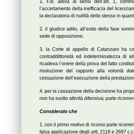
1. F.B. adiva ai sensi dell’art. 1, comm
l’accertamento della inefficacia del licenzi
la declaratoria di nullità dello stesso in quant
2. il giudice adito, all’esito della fase som
sede di opposizione;
3. la Corte di appello di Catanzaro ha co
contraddittorietà ed indeterminatezza di al
ricadeva l’onere della prova del fatto costitu
risoluzione del rapporto alla volontà da
cessazione dell’esecuzione della prestazione
4. per la cassazione della decisione ha propos
non ha svolto attività difensiva; parte ricorr
Considerato che
1. con il primo motivo di ricorso parte ricorr
falsa applicazione degli artt. 2118 e 2697 c