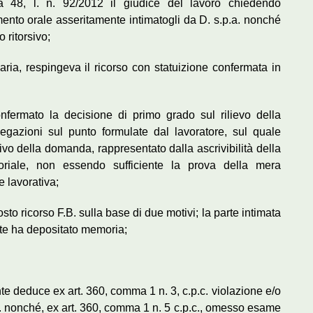
a 48, l. n. 92/2012 il giudice del lavoro chiedendo
amento orale asseritamente intimatogli da D. s.p.a. nonché
o ritorsivo;
maria, respingeva il ricorso con statuizione confermata in
nfermato la decisione di primo grado sul rilievo della
legazioni sul punto formulate dal lavoratore, sul quale
tivo della domanda, rappresentato dalla ascrivibilità della
toriale, non essendo sufficiente la prova della mera
 lavorativa;
to ricorso F.B. sulla base di due motivi; la parte intimata
ente ha depositato memoria;
ente deduce ex art. 360, comma 1 n. 3, c.p.c. violazione e/o
.c. nonché, ex art. 360, comma 1 n. 5 c.p.c., omesso esame