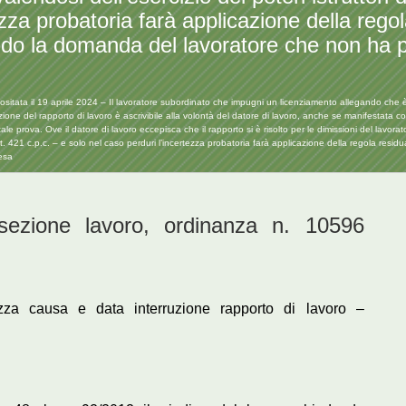
ezza probatoria farà applicazione della regol
ando la domanda del lavoratore che non ha pro
ta il 19 aprile 2024 – Il lavoratore subordinato che impugni un licenziamento allegando che è st
uzione del rapporto di lavoro è ascrivibile alla volontà del datore di lavoro, anche se manifestat
le prova. Ove il datore di lavoro eccepisca che il rapporto si è risolto per le dimissioni del lavorato
 art. 421 c.p.c. – e solo nel caso perduri l’incertezza probatoria farà applicazione della regola resid
tesa
ione lavoro, ordinanza n. 10596
zza causa e data interruzione rapporto di lavoro –