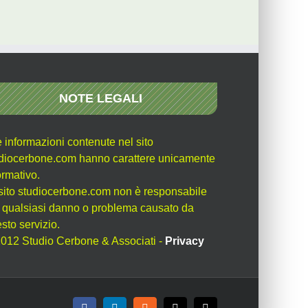
NOTE LEGALI
e informazioni contenute nel sito
diocerbone.com hanno carattere unicamente
ormativo.
l sito studiocerbone.com non è responsabile
 qualsiasi danno o problema causato da
sto servizio.
012 Studio Cerbone & Associati -
Privacy