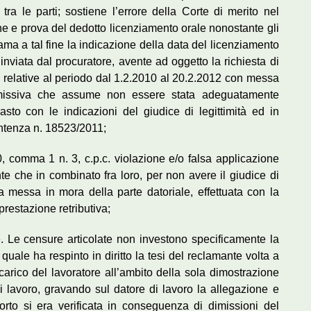
tra le parti; sostiene l’errore della Corte di merito nel
ione e prova del dedotto licenziamento orale nonostante gli
hiama a tal fine la indicazione della data del licenziamento
inviata dal procuratore, avente ad oggetto la richiesta di
 relative al periodo dal 1.2.2010 al 20.2.2012 con messa
, missiva che assume non essere stata adeguatamente
asto con le indicazioni del giudice di legittimità ed in
entenza n. 18523/2011;
, comma 1 n. 3, c.p.c. violazione e/o falsa applicazione
nte che in combinato fra loro, per non avere il giudice di
 la messa in mora della parte datoriale, effettuata con la
prestazione retributiva;
e. Le censure articolate non investono specificamente la
uale ha respinto in diritto la tesi del reclamante volta a
arico del lavoratore all’ambito della sola dimostrazione
i lavoro, gravando sul datore di lavoro la allegazione e
orto si era verificata in conseguenza di dimissioni del