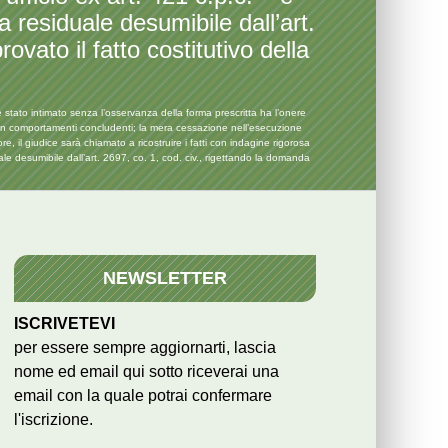
a residuale desumibile dall’art.
vato il fatto costitutivo della
ato intimato senza l’osservanza della forma prescritta ha l’onere
a con comportamenti concludenti; la mera cessazione nell’esecuzione
re, il giudice sarà chiamato a ricostruire i fatti con indagine rigorosa
uale desumibile dall’art. 2697, co. 1, cod. civ., rigettando la domanda
NEWSLETTER
ISCRIVETEVI
per essere sempre aggiornarti, lascia
nome ed email qui sotto riceverai una
email con la quale potrai confermare
l'iscrizione.