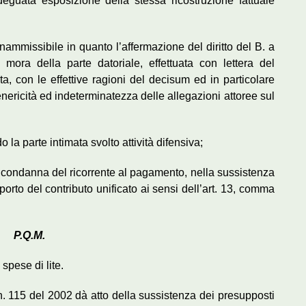
adeguata esposizione della stessa ricostruzione fattuale
nammissibile in quanto l’affermazione del diritto del B. a
 mora della parte datoriale, effettuata con lettera del
a, con le effettive ragioni del decisum ed in particolare
nericità ed indeterminatezza delle allegazioni attoree sul
o la parte intimata svolto attività difensiva;
la condanna del ricorrente al pagamento, nella sussistenza
porto del contributo unificato ai sensi dell’art. 13, comma
P.Q.M.
 spese di lite.
. n. 115 del 2002 dà atto della sussistenza dei presupposti