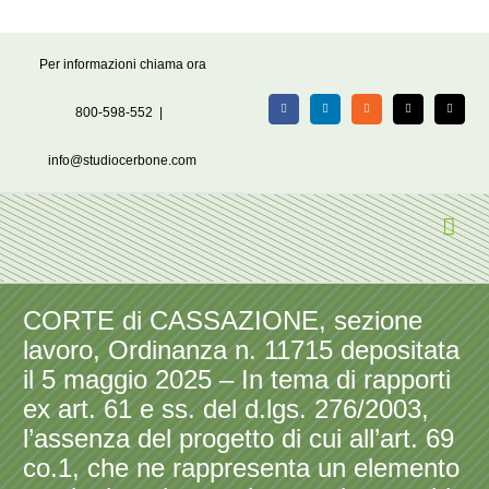
Salta
Per informazioni chiama ora
al
contenuto
800-598-552
|
Facebook
LinkedIn
Rss
X
Email
info@studiocerbone.com
CORTE di CASSAZIONE, sezione
lavoro, Ordinanza n. 11715 depositata
il 5 maggio 2025 – In tema di rapporti
ex art. 61 e ss. del d.lgs. 276/2003,
l’assenza del progetto di cui all’art. 69
co.1, che ne rappresenta un elemento