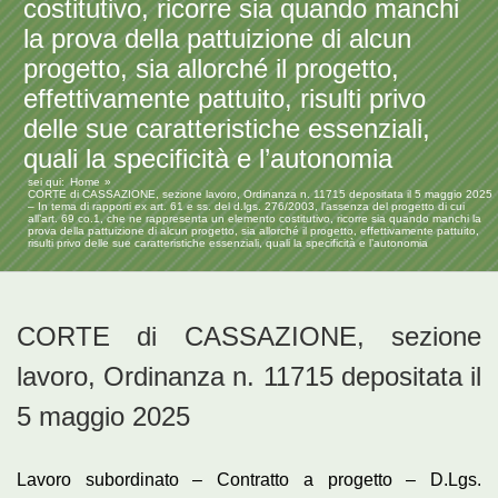
costitutivo, ricorre sia quando manchi
la prova della pattuizione di alcun
progetto, sia allorché il progetto,
effettivamente pattuito, risulti privo
delle sue caratteristiche essenziali,
quali la specificità e l’autonomia
sei qui:
Home
CORTE di CASSAZIONE, sezione lavoro, Ordinanza n. 11715 depositata il 5 maggio 2025
– In tema di rapporti ex art. 61 e ss. del d.lgs. 276/2003, l’assenza del progetto di cui
all’art. 69 co.1, che ne rappresenta un elemento costitutivo, ricorre sia quando manchi la
prova della pattuizione di alcun progetto, sia allorché il progetto, effettivamente pattuito,
risulti privo delle sue caratteristiche essenziali, quali la specificità e l’autonomia
CORTE di CASSAZIONE, sezione
lavoro, Ordinanza n. 11715 depositata il
5 maggio 2025
Lavoro subordinato – Contratto a progetto – D.Lgs.