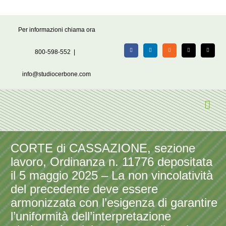
Salta
Per informazioni chiama ora
al
contenuto
800-598-552
|
Facebook
LinkedIn
Rss
X
Email
info@studiocerbone.com
CORTE di CASSAZIONE, sezione
lavoro, Ordinanza n. 11776 depositata
il 5 maggio 2025 – La non vincolatività
del precedente deve essere
armonizzata con l’esigenza di garantire
l’uniformità dell’interpretazione