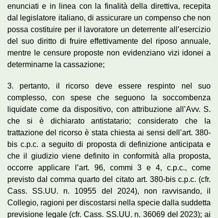
enunciati e in linea con la finalità della direttiva, recepita
dal legislatore italiano, di assicurare un compenso che non
possa costituire per il lavoratore un deterrente all’esercizio
del suo diritto di fruire effettivamente del riposo annuale,
mentre le censure proposte non evidenziano vizi idonei a
determinarne la cassazione;
3. pertanto, il ricorso deve essere respinto nel suo
complesso, con spese che seguono la soccombenza
liquidate come da dispositivo, con attribuzione all’Avv. S.
che si è dichiarato antistatario; considerato che la
trattazione del ricorso è stata chiesta ai sensi dell’art. 380-
bis c.p.c. a seguito di proposta di definizione anticipata e
che il giudizio viene definito in conformità alla proposta,
occorre applicare l’art. 96, commi 3 e 4, c.p.c., come
previsto dal comma quarto del citato art. 380-bis c.p.c. (cfr.
Cass. SS.UU. n. 10955 del 2024), non ravvisando, il
Collegio, ragioni per discostarsi nella specie dalla suddetta
previsione legale (cfr. Cass. SS.UU. n. 36069 del 2023); ai