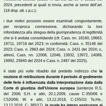
2024, precedenti ai quali si rinvia, anche ai sensi dell’art.
118 disp. att. c.p.c.);
i due motivi possono essere esaminati congiuntamente,
per reciproca connessione, dichiarando la loro
infondatezza alla stregua della giurisprudenza di legittimità
che si è andata consolidando (cfr. Cass. nn. 18160, 19663,
19711, 19716 del 2023; in conformità: Cass. n. 35146 del
2023; Cass. n. 2963 del 2024; Cass. n. 2431 del 2024; v.,
altresì, Cass. nn. 12008, 12046, 13932, 13972, 14089,
19992, 25840 del 2024 e Cass. n. 2487 del 2025);
è stato più volte ribadito dal predetto indirizzo che
la
nozione di retribuzione durante il periodo di godimento
delle ferie è influenzata dalla interpretazione data dalla
Corte di giustizia dell’Unione europea
(sentenze R.S.
del 2006; S.H. e altri, 20.1.2009, cause C-350/06 e
C520/06; W. e altri, 13.12.2018, C-155/10; To.He.,
13.12.2018, C- 385/17)
, la quale ha inteso assicurare al