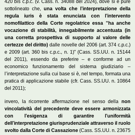
420 bis c.p.c. (v. Cass. n. 34088 del 2024), dove si è pure
sottolineato che,
una volta che l’interpretazione della
regula iuris è stata enunciata con l’intervento
nomofilattico della Corte regolatrice essa “ha anche
vocazione di stabilità, innegabilmente accentuata (in
una corretta prospettiva di supporto al valore delle
certezze del diritto)
dalle novelle del 2006 (art. 374 c.p.c.)
e 2009 (art. 360 bis c.p.c., n. 1)” (Cass. SS.UU. n. 15144
del 2011), essendo da preferire – e conforme ad un
economico funzionamento del sistema giudiziario –
l’interpretazione sulla cui base si è, nel tempo, formata una
pratica di applicazione stabile (cfr. Cass. SS.UU. n. 10864
del 2011);
invero, la ricorrente affermazione nel senso della
non
vincolatività del precedente deve essere armonizzata
con l’esigenza di garantire l’uniformità
dell’interpretazione giurisprudenziale attraverso il ruolo
svolto dalla Corte di Cassazione
(Cass. SS.UU. n. 23675