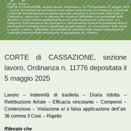
sei qui:
Home
CORTE di CASSAZIONE, sezione lavoro, Ordinanza n. 11776 depositata il 5 maggio 2025
– La non vincolatività del precedente deve essere armonizzata con l’esigenza di garantire
l’uniformità dell’interpretazione giurisprudenziale attraverso il ruolo svolto dalla Corte di
Cassazione, atteso che, in un sistema che valorizza l’affidabilità e la prevedibilità delle
decisioni, il quale influisce positivamente anche sulla riduzione del contenzioso, vi è
l’esigenza “dell’osservanza dei precedenti e nell’ammettere mutamenti giurisprudenziali di
orientamenti consolidati solo se giustificati da gravi ragioni”. La “conoscenza” delle regole
e, quindi, a monte, l’affidabilità, prevedibilità ed uniformità della relativa interpretazione
costituisce imprescindibile presupposto di uguaglianza tra i cittadini
CORTE di CASSAZIONE, sezione
lavoro, Ordinanza n. 11776 depositata il
5 maggio 2025
Lavoro – Indennità di trasferta – Diaria ridotta –
Retribuzione feriale – Efficacia vincolante – Compensi –
Contenzioso – Violazione e/ o falsa applicazione dell’art.
36 comma 3 Cost. – Rigetto
Rilevato che