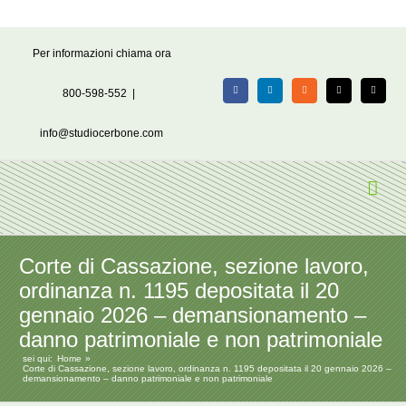
Salta
Per informazioni chiama ora
al
contenuto
800-598-552
|
Facebook
LinkedIn
Rss
X
Email
info@studiocerbone.com
Corte di Cassazione, sezione lavoro,
ordinanza n. 1195 depositata il 20
gennaio 2026 – demansionamento –
danno patrimoniale e non patrimoniale
sei qui:
Home
Corte di Cassazione, sezione lavoro, ordinanza n. 1195 depositata il 20 gennaio 2026 –
demansionamento – danno patrimoniale e non patrimoniale