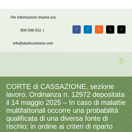
Salta
Per informazioni chiama ora
al
contenuto
800-598-552
|
Facebook
LinkedIn
Rss
X
Email
info@studiocerbone.com
CORTE di CASSAZIONE, sezione
lavoro, Ordinanza n. 12972 depositata
il 14 maggio 2025 – In caso di malattie
multifattoriali occorre una probabilità
qualificata di una diversa fonte di
rischio; in ordine ai criteri di riparto