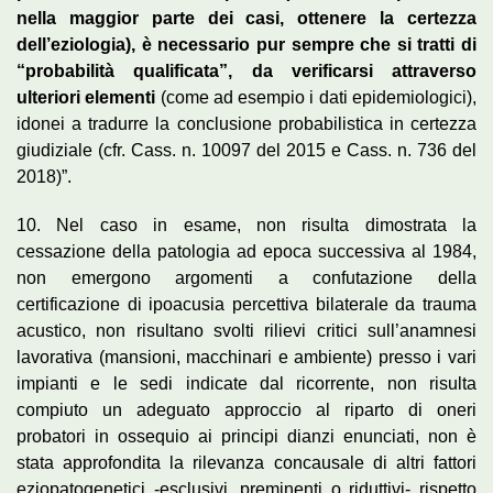
nella maggior parte dei casi, ottenere la certezza
dell’eziologia), è necessario pur sempre che si tratti di
“probabilità qualificata”, da verificarsi attraverso
ulteriori elementi
(come ad esempio i dati epidemiologici),
idonei a tradurre la conclusione probabilistica in certezza
giudiziale (cfr. Cass. n. 10097 del 2015 e Cass. n. 736 del
2018)”.
10. Nel caso in esame, non risulta dimostrata la
cessazione della patologia ad epoca successiva al 1984,
non emergono argomenti a confutazione della
certificazione di ipoacusia percettiva bilaterale da trauma
acustico, non risultano svolti rilievi critici sull’anamnesi
lavorativa (mansioni, macchinari e ambiente) presso i vari
impianti e le sedi indicate dal ricorrente, non risulta
compiuto un adeguato approccio al riparto di oneri
probatori in ossequio ai principi dianzi enunciati, non è
stata approfondita la rilevanza concausale di altri fattori
eziopatogenetici -esclusivi, preminenti o riduttivi- rispetto