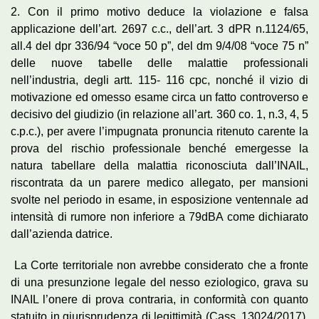
2. Con il primo motivo deduce la violazione e falsa
applicazione dell’art. 2697 c.c., dell’art. 3 dPR n.1124/65,
all.4 del dpr 336/94 “voce 50 p”, del dm 9/4/08 “voce 75 n”
delle nuove tabelle delle malattie professionali
nell’industria, degli artt. 115- 116 cpc, nonché il vizio di
motivazione ed omesso esame circa un fatto controverso e
decisivo del giudizio (in relazione all’art. 360 co. 1, n.3, 4, 5
c.p.c.), per avere l’impugnata pronuncia ritenuto carente la
prova del rischio professionale benché emergesse la
natura tabellare della malattia riconosciuta dall’INAIL,
riscontrata da un parere medico allegato, per mansioni
svolte nel periodo in esame, in esposizione ventennale ad
intensità di rumore non inferiore a 79dBA come dichiarato
dall’azienda datrice.
La Corte territoriale non avrebbe considerato che a fronte
di una presunzione legale del nesso eziologico, grava su
INAIL l’onere di prova contraria, in conformità con quanto
statuito in giurisprudenza di legittimità (Cass. 13024/2017),