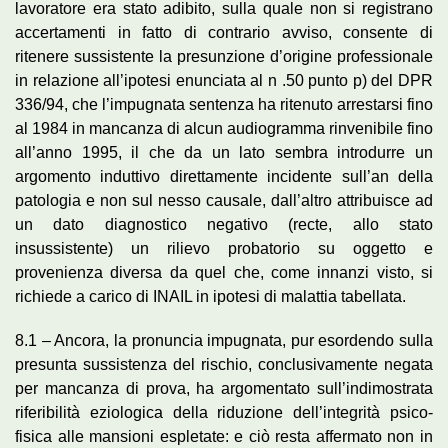
lavoratore era stato adibito, sulla quale non si registrano
accertamenti in fatto di contrario avviso, consente di
ritenere sussistente la presunzione d’origine professionale
in relazione all’ipotesi enunciata al n .50 punto p) del DPR
336/94, che l’impugnata sentenza ha ritenuto arrestarsi fino
al 1984 in mancanza di alcun audiogramma rinvenibile fino
all’anno 1995, il che da un lato sembra introdurre un
argomento induttivo direttamente incidente sull’an della
patologia e non sul nesso causale, dall’altro attribuisce ad
un dato diagnostico negativo (recte, allo stato
insussistente) un rilievo probatorio su oggetto e
provenienza diversa da quel che, come innanzi visto, si
richiede a carico di INAIL in ipotesi di malattia tabellata.
8.1 – Ancora, la pronuncia impugnata, pur esordendo sulla
presunta sussistenza del rischio, conclusivamente negata
per mancanza di prova, ha argomentato sull’indimostrata
riferibilità eziologica della riduzione dell’integrità psico-
fisica alle mansioni espletate: e ciò resta affermato non in