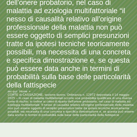
dell’onere probatorio, nel caso di
malattia ad eziologia multifattoriale “il
nesso di causalità relativo all’origine
professionale della malattia non può
essere oggetto di semplici presunzioni
tratte da ipotesi tecniche teoricamente
possibili, ma necessita di una concreta
e specifica dimostrazione e, se questa
può essere data anche in termini di
probabilità sulla base delle particolarità
della fattispecie
sei qui:
Home
CORTE di CASSAZIONE, sezione lavoro, Ordinanza n. 12972 depositata il 14 maggio
2025 – In caso di malattie multifattoriali occorre una probabilità qualificata di una diversa
fonte di rischio; in ordine ai criteri di riparto dell’onere probatorio, nel caso di malattia ad
eziologia multifattoriale “il nesso di causalità relativo all’origine professionale della malattia
non può essere oggetto di semplici presunzioni tratte da ipotesi tecniche teoricamente
possibili, ma necessita di una concreta e specifica dimostrazione e, se questa può essere
data anche in termini di probabilità sulla base delle particolarità della fattispecie