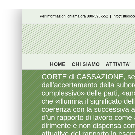
Salta
Per informazioni chiama ora 800-598-552
|
info@studio
al
contenuto
HOME
CHI SIAMO
ATTIVITA’
CORTE di CASSAZIONE, sezion
dell’accertamento della subo
complessivo» delle parti, «an
che «illumina il significato d
coerenza con la successiva a
d’un rapporto di lavoro com
dirimente e non dispensa comu
attuative del rapporto in esam