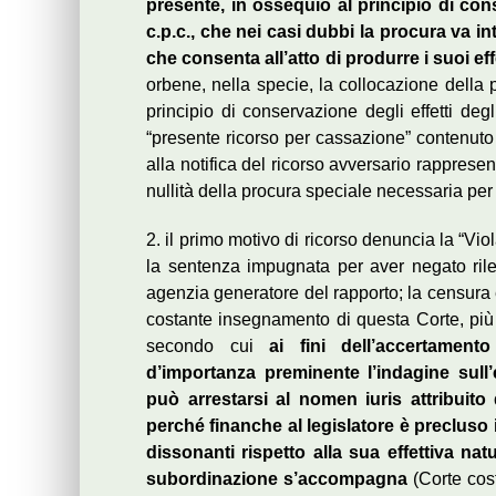
presente, in ossequio al principio di cons
c.p.c., che nei casi dubbi la procura va in
che consenta all’atto di produrre i suoi eff
orbene, nella specie, la collocazione della p
principio di conservazione degli effetti degl
“presente ricorso per cassazione” contenuto 
alla notifica del ricorso avversario rapprese
nullità della procura speciale necessaria per
2. il primo motivo di ricorso denuncia la “Viol
la sentenza impugnata per aver negato rilev
agenzia generatore del rapporto; la censura è
costante insegnamento di questa Corte, più v
secondo cui
ai fini dell’accertament
d’importanza preminente l’indagine sull’
può arrestarsi al nomen iuris attribuito 
perché finanche al legislatore è precluso i
dissonanti rispetto alla sua effettiva natu
subordinazione s’accompagna
(Corte cost