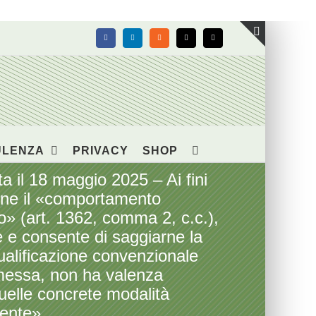
Facebook
LinkedIn
Rss
X
Email
Toggle
area
barra
scorrevol
ULENZA
PRIVACY
SHOP
il 18 maggio 2025 – Ai fini
ione il «comportamento
o» (art. 1362, comma 2, c.c.),
le e consente di saggiarne la
ualificazione convenzionale
messa, non ha valenza
uelle concrete modalità
iente»