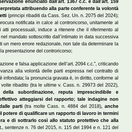
ervazione enunciato dall’art. 1367 c.c. e dall’art. 159
terpretata attribuendo alla parte conferente la volontà
etti
(principi ribaditi da Cass. Sez. Un. n. 2075 del 2024);
rocura notificata in calce al controricorso, unitamente al
i atti processuali, induce a ritenere che il riferimento al
nel mandato sottoscritto dall’intimato in data successiva
nti un mero errore redazionale, non tale da determinare la
 la presentazione del controricorso;
azione e falsa applicazione dell’art. 2094 c.c.”, criticando
anza alla volontà delle parti espressa nel contratto di
 infondata; la pronuncia gravata è, in diritto, conforme al
olte ribadito (tra le ultime v. Cass. n. 29973 del 2022),
o della subordinazione, reputa imprescindibile e
effettivo atteggiarsi del rapporto; tale indagine non
dalle parti
(tra molte Cass. n. 4884 del 2018)
, anche
l potere di qualificare un rapporto di lavoro in termini
ra e di sottrarlo così allo statuto protettivo che alla
., sentenze n. 76 del 2015, n. 115 del 1994 e n. 121 del