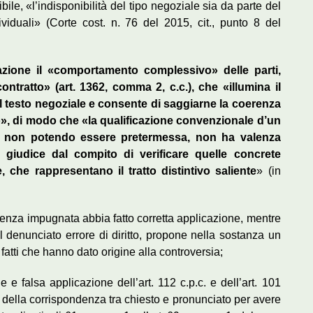
le, «l’indisponibilità del tipo negoziale sia da parte del
ividuali» (Corte cost. n. 76 del 2015, cit., punto 8 del
azione il «comportamento complessivo» delle parti,
ntratto» (art. 1362, comma 2, c.c.), che «illumina il
el testo negoziale e consente di saggiarne la coerenza
o», di modo che «la qualificazione convenzionale d’un
r non potendo essere pretermessa, non ha valenza
giudice dal compito di verificare quelle concrete
 che rappresentano il tratto distintivo saliente
» (in
entenza impugnata abbia fatto corretta applicazione, mentre
il denunciato errore di diritto, propone nella sostanza un
fatti che hanno dato origine alla controversia;
 e falsa applicazione dell’art. 112 c.p.c. e dell’art. 101
a della corrispondenza tra chiesto e pronunciato per avere