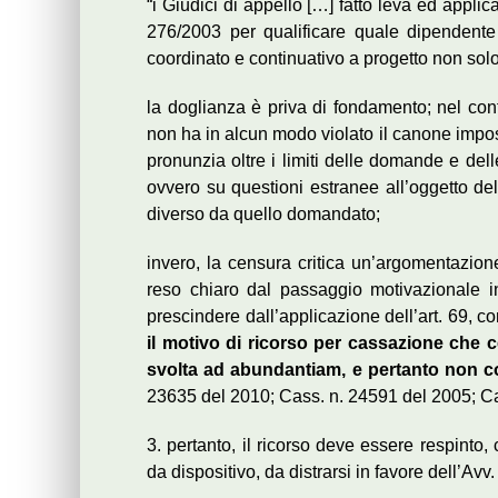
“i Giudici di appello […] fatto leva ed applica
276/2003 per qualificare quale dipendente 
coordinato e continuativo a progetto non sol
la doglianza è priva di fondamento; nel conf
non ha in alcun modo violato il canone impost
pronunzia oltre i limiti delle domande e delle 
ovvero su questioni estranee all’oggetto del
diverso da quello domandato;
invero, la censura critica un’argomentazi
reso chiaro dal passaggio motivazionale in
prescindere dall’applicazione dell’art. 69, c
il motivo di ricorso per cassazione che
svolta ad abundantiam, e pertanto non co
23635 del 2010; Cass. n. 24591 del 2005; Ca
3. pertanto, il ricorso deve essere respin
da dispositivo, da distrarsi in favore dell’Avv.