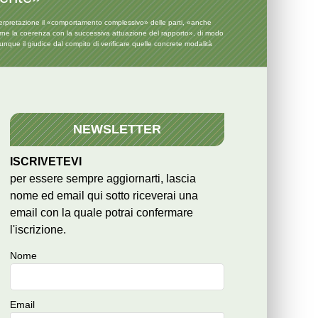
erpretazione il «comportamento complessivo» delle parti, «anche
giarne la coerenza con la successiva attuazione del rapporto», di modo
ue il giudice dal compito di verificare quelle concrete modalità
NEWSLETTER
ISCRIVETEVI
per essere sempre aggiornarti, lascia
nome ed email qui sotto riceverai una
email con la quale potrai confermare
l'iscrizione.
Nome
Email