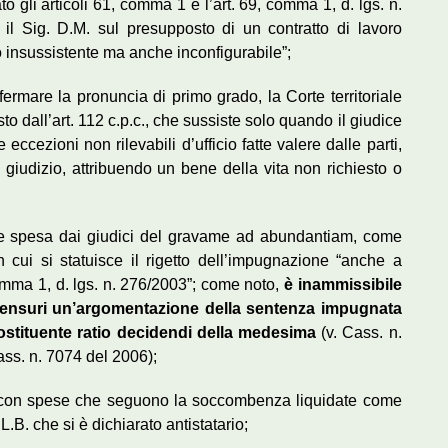
to gli articoli 61, comma 1 e l’art. 69, comma 1, d. lgs. n.
il Sig. D.M. sul presupposto di un contratto di lavoro
o insussistente ma anche inconfigurabile”;
ermare la pronuncia di primo grado, la Corte territoriale
o dall’art. 112 c.p.c., che sussiste solo quando il giudice
eccezioni non rilevabili d’ufficio fatte valere dalle parti,
 giudizio, attribuendo un bene della vita non richiesto o
one spesa dai giudici del gravame ad abundantiam, come
 cui si statuisce il rigetto dell’impugnazione “anche a
omma 1, d. lgs. n. 276/2003”; come noto,
è inammissibile
 censuri un’argomentazione della sentenza impugnata
stituente ratio decidendi della medesima
(v. Cass. n.
ss. n. 7074 del 2006);
to, con spese che seguono la soccombenza liquidate come
 L.B. che si è dichiarato antistatario;