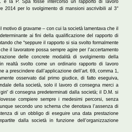
 e la P. Spa fosse intercorso un rapporto di lavoro
e 2014 per lo svolgimento di mansioni ascrivibili al 3°
o il motivo di gravame – con cui la società lamentava che il
determinante ai fini della qualificazione del rapporto di
ntando che “seppure il rapporto si sia svolto formalmente
 che il lavoratore possa sempre agire per l’accertamento
erazione delle concrete modalità di svolgimento della
a in realtà svolto come un ordinario rapporto di lavoro
che a prescindere dall’applicazione dell’art. 69, comma 1,
tamente osservato dal primo giudice, di fatto eseguiva,
endale della società, solo il lavoro di consegna merci a
 ‘giri’ di consegna predeterminati dalla società; il D.M. si
dovesse compiere sempre i medesimi percorsi, senza
comunque secondo uno schema che denotava l’assenza di
istenza di un obbligo di eseguire una data prestazione
mpartite dalla società in funzione dell’organizzazione