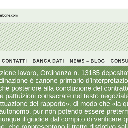
cerbone.com
CONTATTI
BANCA DATI
NEWS – BLOG
CONS
e lavoro, Ordinanza n. 13185 depositata 
rdinazione è canone primario d’interpretaz
che posteriore alla conclusione del contratt
elle pattuizioni consacrate nel testo negozia
ttuazione del rapporto», di modo che «la q
e autonomo, pur non potendo essere preter
nque il giudice dal compito di verificare q
e, che rappresentano il tratto distintivo sal