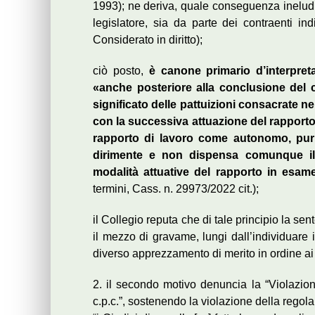
1993); ne deriva, quale conseguenza ineludibi
legislatore, sia da parte dei contraenti ind
Considerato in diritto);
ciò posto,
è canone primario d’interpret
«anche posteriore alla conclusione del co
significato delle pattuizioni consacrate n
con la successiva attuazione del rapport
rapporto di lavoro come autonomo, pu
dirimente e non dispensa comunque il 
modalità attuative del rapporto in esame,
termini, Cass. n. 29973/2022 cit.);
il Collegio reputa che di tale principio la s
il mezzo di gravame, lungi dall’individuare 
diverso apprezzamento di merito in ordine ai 
2. il secondo motivo denuncia la “Violazione
c.p.c.”, sostenendo la violazione della regol