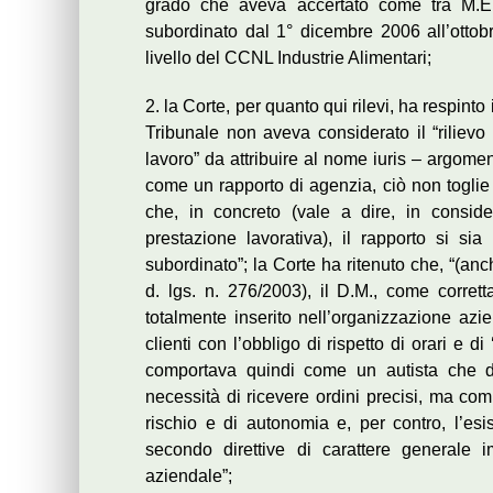
grado che aveva accertato come tra M.E.
subordinato dal 1° dicembre 2006 all’ottobr
livello del CCNL Industrie Alimentari;
2. la Corte, per quanto qui rilevi, ha respint
Tribunale non aveva considerato il “rilievo 
lavoro” da attribuire al nome iuris – argome
come un rapporto di agenzia, ciò non toglie
che, in concreto (vale a dire, in consid
prestazione lavorativa), il rapporto si si
subordinato”; la Corte ha ritenuto che, “(an
d. lgs. n. 276/2003), il D.M., come corret
totalmente inserito nell’organizzazione azi
clienti con l’obbligo di rispetto di orari e di
comportava quindi come un autista che 
necessità di ricevere ordini precisi, ma 
rischio e di autonomia e, per contro, l’es
secondo direttive di carattere generale i
aziendale”;