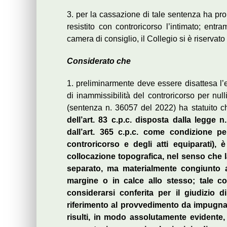
3. per la cassazione di tale sentenza ha pr
resistito con controricorso l’intimato; ent
camera di consiglio, il Collegio si è riservato
Considerato che
1. preliminarmente deve essere disattesa l’e
di inammissibilità del controricorso per nul
(sentenza n. 36057 del 2022) ha statuito 
dell’art. 83 c.p.c. disposta dalla legge n.
dall’art. 365 c.p.c. come condizione p
controricorso e degli atti equiparati), 
collocazione topografica, nel senso che l
separato, ma materialmente congiunto all
margine o in calce allo stesso; tale c
considerarsi conferita per il giudizi
riferimento al provvedimento da impugna
risulti, in modo assolutamente evidente, 