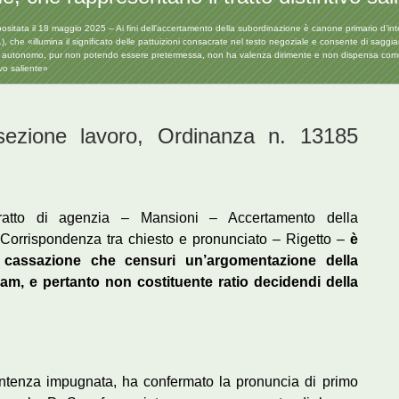
ata il 18 maggio 2025 – Ai fini dell’accertamento della subordinazione è canone primario d’int
.), che «illumina il significato delle pattuizioni consacrate nel testo negoziale e consente di sag
e autonomo, pur non potendo essere pretermessa, non ha valenza dirimente e non dispensa comunq
ivo saliente»
ione lavoro, Ordinanza n. 13185
ratto di agenzia – Mansioni – Accertamento della
 Corrispondenza tra chiesto e pronunciato – Rigetto –
è
r cassazione che censuri un’argomentazione della
m, e pertanto non costituente ratio decidendi della
sentenza impugnata, ha confermato la pronuncia di primo