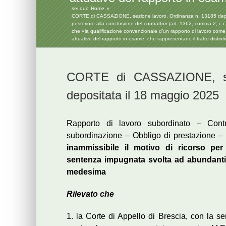
sei qui:
Home
CORTE di CASSAZIONE, sezione lavoro, Ordinanza n. 13185 deposit
posteriore alla conclusione del contratto» (art. 1362, comma 2, c.c
che «la qualificazione convenzionale d’un rapporto di lavoro com
attuative del rapporto in esame, che rappresentano il tratto distint
CORTE di CASSAZIONE, sez
depositata il 18 maggio 2025
Rapporto di lavoro subordinato – Cont
subordinazione – Obbligo di prestazione –
inammissibile il motivo di ricorso pe
sentenza impugnata svolta ad abundantia
medesima
Rilevato che
1. la Corte di Appello di Brescia, con la 