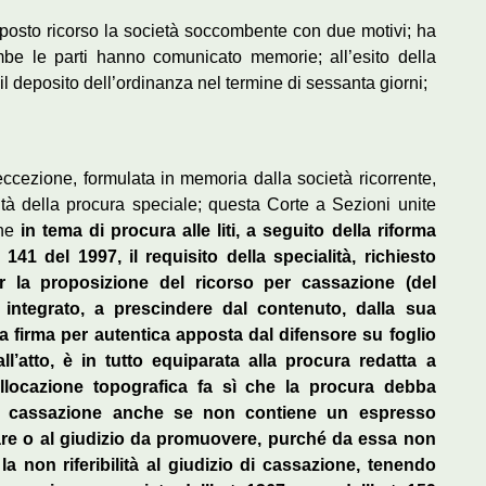
oposto ricorso la società soccombente con due motivi; ha
rambe le parti hanno comunicato memorie; all’esito della
 il deposito dell’ordinanza nel termine di sessanta giorni;
ccezione, formulata in memoria dalla società ricorrente,
lità della procura speciale; questa Corte a Sezioni unite
che
in tema di procura alle liti, a seguito della riforma
 141 del 1997, il requisito della specialità, richiesto
er la proposizione del ricorso per cassazione (del
è integrato, a prescindere dal contenuto, dalla sua
a firma per autentica apposta dal difensore su foglio
’atto, è in tutto equiparata alla procura redatta a
ollocazione topografica fa sì che la procura debba
o di cassazione anche se non contiene un espresso
re o al giudizio da promuovere, purché da essa non
la non riferibilità al giudizio di cassazione, tenendo