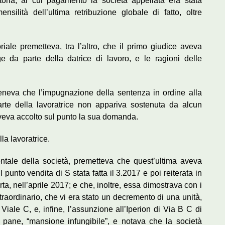
itoria, al cui pagamento la società appellata era stata
silità dell’ultima retribuzione globale di fatto, oltre
oriale premetteva, tra l’altro, che il primo giudice aveva
e da parte della datrice di lavoro, e le ragioni delle
teneva che l’impugnazione della sentenza in ordine alla
arte della lavoratrice non appariva sostenuta da alcun
aveva accolto sul punto la sua domanda.
la lavoratrice.
ntale della società, premetteva che quest’ultima aveva
l punto vendita di S stata fatta il 3.2017 e poi reiterata in
a, nell’aprile 2017; e che, inoltre, essa dimostrava con i
raordinario, che vi era stato un decremento di una unità,
Viale C, e, infine, l’assunzione all’Iperion di Via B C di
 pane, “mansione infungibile”, e notava che la società