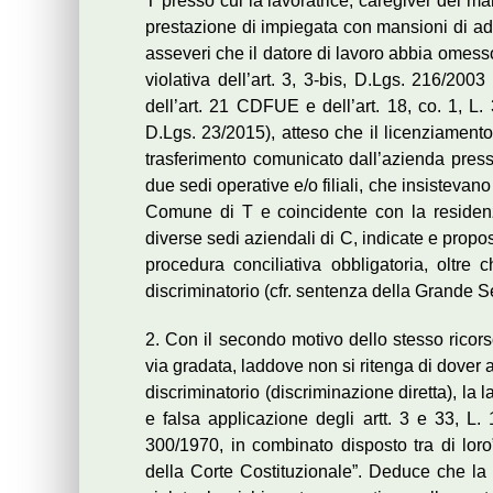
T presso cui la lavoratrice, caregiver del mar
prestazione di impiegata con mansioni di add
asseveri che il datore di lavoro abbia omesso
violativa dell’art. 3, 3-bis, D.Lgs. 216/2003
dell’art. 21 CDFUE e dell’art. 18, co. 1, L.
D.Lgs. 23/2015), atteso che il licenziamento 
trasferimento comunicato dall’azienda press
due sedi operative e/o filiali, che insistevano
Comune di T e coincidente con la residenz
diverse sedi aziendali di C, indicate e propos
procedura conciliativa obbligatoria, oltre 
discriminatorio (cfr. sentenza della Grande
2. Con il secondo motivo dello stesso ricorso 
via gradata, laddove non si ritenga di dover
discriminatorio (discriminazione diretta), la
e falsa applicazione degli artt. 3 e 33, L. 
300/1970, in combinato disposto tra di loro
della Corte Costituzionale”. Deduce che la