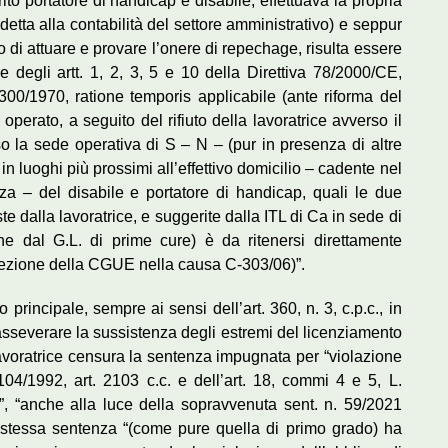
ito portatore di handicap e disabile, effettuava la propria
etta alla contabilità del settore amministrativo) e seppur
 di attuare e provare l’onere di repechage, risulta essere
 e degli artt. 1, 2, 3, 5 e 10 della Direttiva 78/2000/CE,
 300/1970, ratione temporis applicabile (ante riforma del
operato, a seguito del rifiuto della lavoratrice avverso il
o la sede operativa di S – N – (pur in presenza di altre
 in luoghi più prossimi all’effettivo domicilio – cadente nel
a – del disabile e portatore di handicap, quali le due
te dalla lavoratrice, e suggerite dalla ITL di Ca in sede di
che dal G.L. di prime cure) è da ritenersi direttamente
 Sezione della CGUE nella causa C-303/06)”.
principale, sempre ai sensi dell’art. 360, n. 3, c.p.c., in
 asseverare la sussistenza degli estremi del licenziamento
 lavoratrice censura la sentenza impugnata per “violazione
104/1992, art. 2103 c.c. e dell’art. 18, commi 4 e 5, L.
”, “anche alla luce della sopravvenuta sent. n. 59/2021
 stessa sentenza “(come pure quella di primo grado) ha