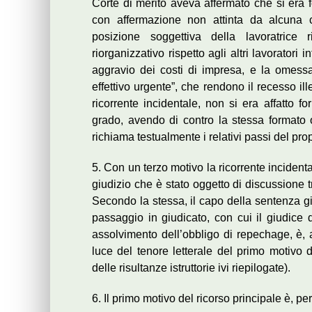
Corte di merito aveva affermato che si era f
con affermazione non attinta da alcuna c
posizione soggettiva della lavoratrice r
riorganizzativo rispetto agli altri lavoratori 
aggravio dei costi di impresa, e la omess
effettivo urgente”, che rendono il recesso il
ricorrente incidentale, non si era affatto f
grado, avendo di contro la stessa formato o
richiama testualmente i relativi passi del pr
5. Con un terzo motivo la ricorrente inciden
giudizio che è stato oggetto di discussione tra
Secondo la stessa, il capo della sentenza gi
passaggio in giudicato, con cui il giudice 
assolvimento dell’obbligo di repechage, è, al
luce del tenore letterale del primo motiv
delle risultanze istruttorie ivi riepilogate).
6. Il primo motivo del ricorso principale è, pe