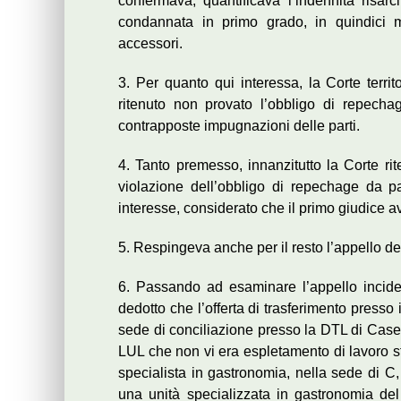
confermava, quantificava l’indennità risarc
condannata in primo grado, in quindici men
accessori.
3. Per quanto qui interessa, la Corte territ
ritenuto non provato l’obbligo di repechag
contrapposte impugnazioni delle parti.
4. Tanto premesso, innanzitutto la Corte ri
violazione dell’obbligo di repechage da p
interesse, considerato che il primo giudice 
5. Respingeva anche per il resto l’appello del
6. Passando ad esaminare l’appello incide
dedotto che l’offerta di trasferimento presso i
sede di conciliazione presso la DTL di Casert
LUL che non vi era espletamento di lavoro st
specialista in gastronomia, nella sede di C, 
una unità specializzata in gastronomia del