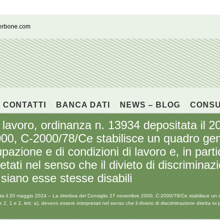
cerbone.com
CONTATTI
BANCA DATI
NEWS – BLOG
CONS
lavoro, ordinanza n. 13934 depositata il 2
0, C-2000/78/Ce stabilisce un quadro gener
azione e di condizioni di lavoro e, in partico
etati nel senso che il divieto di discriminazi
 siano esse stesse disabili
a il 20 maggio 2024 – La direttiva del Consiglio 27 novembre 2000, C-2000/78/Ce stabilisce un qu
 e 2, 1 e 2, lett. a), devono essere interpretati nel senso che il divieto di discriminazione diretta i