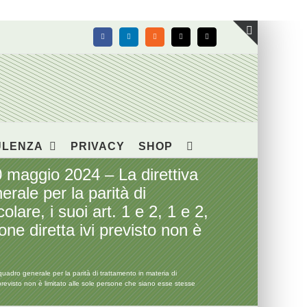
Facebook
LinkedIn
Rss
X
Email
Toggle
area
barra
scorrevol
ULENZA
PRIVACY
SHOP
0 maggio 2024 – La direttiva
ale per la parità di
lare, i suoi art. 1 e 2, 1 e 2,
one diretta ivi previsto non è
adro generale per la parità di trattamento in materia di
vi previsto non è limitato alle sole persone che siano esse stesse