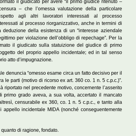
ormato il giudicato per avere “il primo giudice ritenuto –
ensura – che l’omessa valutazione della particolare
ispetto agli altri lavoratori interessati al processo
interessati al processo riorganizzativo, anche in termini di
a deduzione della esistenza di un “interesse aziendale
legittimo per violazione dell’obbligo di repechage”. Per la
ormato il giudicato sulla statuizione del giudice di primo
ggetto del proprio appello incidentale; ed in tal senso
oprio atto d’impugnazione.
tale denuncia “omesso esame circa un fatto decisivo per il
 le parti (motivo di ricorso ex art. 360 co. 1 n. 5 c.p.c.)”.
à riportato nel precedente motivo, concernente l’asserito
di primo grado aveva, a sua volta, accertato il mancato
tresì, censurabile ex 360, co. 1 n. 5 c.p.c., e tanto alla
o di appello incidentale MIDA (nonché conseguentemente
r quanto di ragione, fondato.