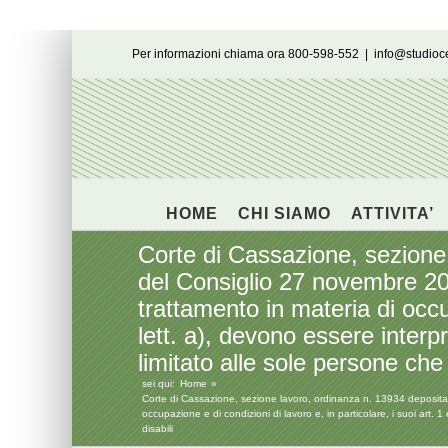
Salta
Per informazioni chiama ora 800-598-552
|
info@studio
al
contenuto
HOME
CHI SIAMO
ATTIVITA’
Corte di Cassazione, sezione 
del Consiglio 27 novembre 200
trattamento in materia di occup
lett. a), devono essere interpr
limitato alle sole persone che
sei qui:
Home
Corte di Cassazione, sezione lavoro, ordinanza n. 13934 depositat
occupazione e di condizioni di lavoro e, in particolare, i suoi art. 1
disabili