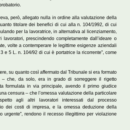
probatorio.
va, però, allegato nulla in ordine alla valutazione della
anto titolare dei benefici di cui alla n. 104/1992, di cui
ando per la lavoratrice, in alternativa al licenziamento,
ri lavoratori, prescindendo completamente dall’ideare o
ate, volte a contemperare le legittime esigenze aziendali
 3 e 5 L. n. 104/92 di cui è portatrice la ricorrente”, come
ere, su quanto così affermato dal Tribunale si era formato
io – che, da solo, era in grado di sorreggere il rigetto
sta formulata in via principale, avendo il primo giudice
cuna censura – che l’omessa valutazione della particolare
spetto agli altri lavoratori interessati dal processo
avio dei costi di impresa, e la omessa deduzione della
vo urgente”, rendono il recesso illegittimo per violazione