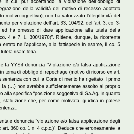
e in cui, pur accertando la violazione dell’obbligo di
egrazione della validità del motivo di recesso adottato
o motivo oggettivo), non ha valorizzato l’illegittimità del
to per violazione dell’art. 33, 104/92, dell’art. 3, co. 3-
., ed ha omesso di dare applicazione alla tutela della
, co. 4 e 7, L. 300/1970)”. Ritiene, dunque, la ricorrente
rrato nell’applicare, alla fattispecie in esame, il co. 5
utela risarcitoria.
ale la YYSrl denuncia “Violazione e/o falsa applicazione
 in tema di obbligo di repechage (motivo di ricorso ex art.
a sentenza con cui la Corte di merito ha rigettato il primo
e la (…) non avrebbe sufficientemente assolto al proprio
o alla specifica “posizione soggettiva di Sa.Ag. in quanto
2”, statuizione che, per come motivata, giudica in palese
entenza.
entale denuncia “violazione e/o falsa applicazione degli
ex art. 360 co. 1 n. 4 c.p.c.)”. Deduce che erroneamente la