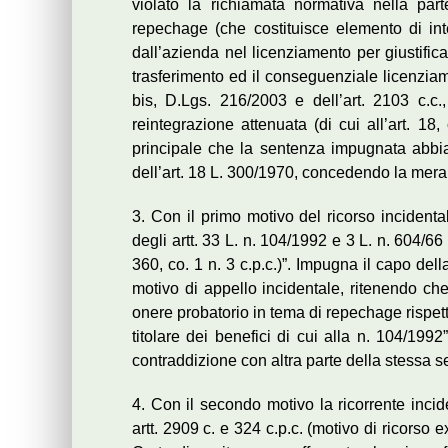
violato la richiamata normativa nella part
repechage (che costituisce elemento di int
dall’azienda nel licenziamento per giustificat
trasferimento ed il conseguenziale licenziamen
bis, D.Lgs. 216/2003 e dell’art. 2103 c.c
reintegrazione attenuata (di cui all’art. 18
principale che la sentenza impugnata abbia e
dell’art. 18 L. 300/1970, concedendo la mera t
3. Con il primo motivo del ricorso incident
degli artt. 33 L. n. 104/1992 e 3 L. n. 604/66
360, co. 1 n. 3 c.p.c.)”. Impugna il capo dell
motivo di appello incidentale, ritenendo ch
onere probatorio in tema di repechage rispett
titolare dei benefici di cui alla n. 104/199
contraddizione con altra parte della stessa s
4. Con il secondo motivo la ricorrente incid
artt. 2909 c. e 324 c.p.c. (motivo di ricorso 