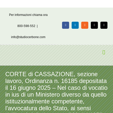
Salta
Per informazioni chiama ora
al
contenuto
800-598-552
|
Facebook
LinkedIn
Rss
X
Email
info@studiocerbone.com
CORTE di CASSAZIONE, sezione
lavoro, Ordinanza n. 16185 depositata
il 16 giugno 2025 – Nel caso di vocatio
in ius di un Ministero diverso da quello
istituzionalmente competente,
l’avvocatura dello Stato, ai sensi