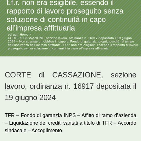
t.f.r. non era esigibile, essendo il
rapporto di lavoro proseguito senza
soluzione di continuità in capo
all’impresa affittuaria
sei qui:
Home
CORTE di CASSAZIONE, sezione lavoro, ordinanza n. 16917 depositata il 19 giugno
2024 – Non sussiste un obbligo in capo al Fondo di garanzia, proprio perché, al tempo
dell’insolvenza dell’impresa affittante, il t.f.r. non era esigibile, essendo il rapporto di lavoro
proseguito senza soluzione di continuità in capo all’impresa affittuaria
CORTE di CASSAZIONE, sezione
lavoro, ordinanza n. 16917 depositata il
19 giugno 2024
TFR – Fondo di garanzia INPS – Affitto di ramo d’azienda
– Liquidazione dei crediti vantati a titolo di TFR – Accordo
sindacale – Accoglimento