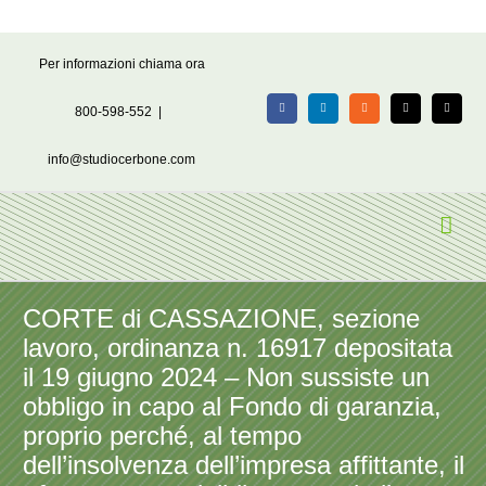
Salta
Per informazioni chiama ora
al
contenuto
800-598-552
|
Facebook
LinkedIn
Rss
X
Email
info@studiocerbone.com
CORTE di CASSAZIONE, sezione
lavoro, ordinanza n. 16917 depositata
il 19 giugno 2024 – Non sussiste un
obbligo in capo al Fondo di garanzia,
proprio perché, al tempo
dell’insolvenza dell’impresa affittante, il