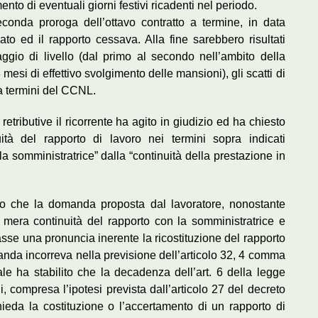
mento di eventuali giorni festivi ricadenti nel periodo.
conda proroga dell’ottavo contratto a termine, in data
ato ed il rapporto cessava. Alla fine sarebbero risultati
aggio di livello (dal primo al secondo nell’ambito della
esi di effettivo svolgimento delle mansioni), gli scatti di
 a termini del CCNL.
retributive il ricorrente ha agito in giudizio ed ha chiesto
tà del rapporto di lavoro nei termini sopra indicati
la somministratrice” dalla “continuità della prestazione in
to che la domanda proposta dal lavoratore, nonostante
a mera continuità del rapporto con la somministratrice e
casse una pronuncia inerente la ricostituzione del rapporto
manda incorreva nella previsione dell’articolo 32, 4 comma
ale ha stabilito che la decadenza dell’art. 6 della legge
i, compresa l’ipotesi prevista dall’articolo 27 del decreto
hieda la costituzione o l’accertamento di un rapporto di