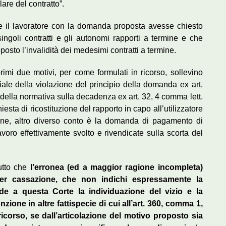
are del contratto”.
e il lavoratore con la domanda proposta avesse chiesto
ingoli contratti e gli autonomi rapporti a termine e che
sto l’invalidità dei medesimi contratti a termine.
primi due motivi, per come formulati in ricorso, sollevino
iale della violazione del principio della domanda ex art.
e della normativa sulla decadenza ex art. 32, 4 comma lett.
iesta di ricostituzione del rapporto in capo all’utilizzatore
mine, altro diverso conto è la domanda di pagamento di
lavoro effettivamente svolto e rivendicate sulla scorta del
utto che
l’erronea (ed a maggior ragione incompleta)
 per cassazione, che non indichi espressamente la
lude a questa Corte la individuazione del vizio e la
zione in altre fattispecie di cui all’art. 360, comma 1,
 ricorso, se dall’articolazione del motivo proposto sia