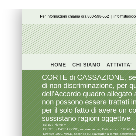
Salta
Per informazioni chiama ora 800-598-552
|
info@studio
al
contenuto
HOME
CHI SIAMO
ATTIVITA’
CORTE di CASSAZIONE, sezione
di non discriminazione, per qu
dell’Accordo quadro allegato 
non possono essere trattati 
per il solo fatto di avere un
sussistano ragioni oggettive
sei qui:
Home
CORTE di CASSAZIONE, sezione lavoro, Ordinanza n. 18690 depositata
Direttiva 1999/70/CE, secondo cui i lavoratori a tempo determinato