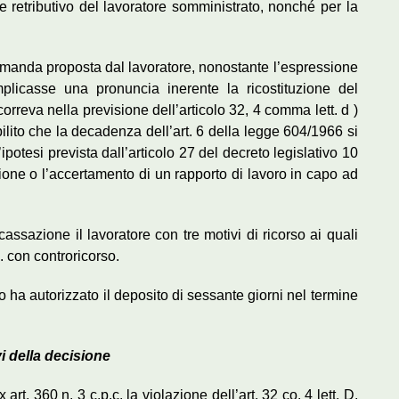
 retributivo del lavoratore somministrato, nonché per la
omanda proposta dal lavoratore, nonostante l’espressione
implicasse una pronuncia inerente la ricostituzione del
correva nella previsione dell’articolo 32, 4 comma lett. d )
ilito che la decadenza dell’art. 6 della legge 604/1966 si
ipotesi prevista dall’articolo 27 del decreto legislativo 10
zione o l’accertamento di un rapporto di lavoro in capo ad
.
assazione il lavoratore con tre motivi di ricorso ai quali
. con controricorso.
o ha autorizzato il deposito di sessante giorni nel termine
i della decisione
art. 360 n. 3 c.p.c. la violazione dell’art. 32 co. 4 lett. D,