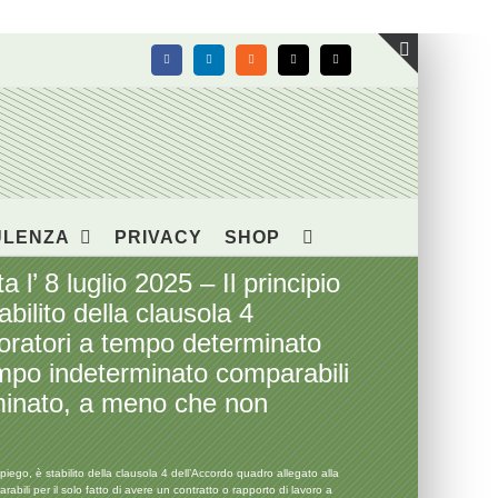
Facebook
LinkedIn
Rss
X
Email
Toggle
area
barra
scorrevol
ULENZA
PRIVACY
SHOP
 8 luglio 2025 – Il principio
bilito della clausola 4
voratori a tempo determinato
empo indeterminato comparabili
erminato, a meno che non
ego, è stabilito della clausola 4 dell’Accordo quadro allegato alla
ili per il solo fatto di avere un contratto o rapporto di lavoro a