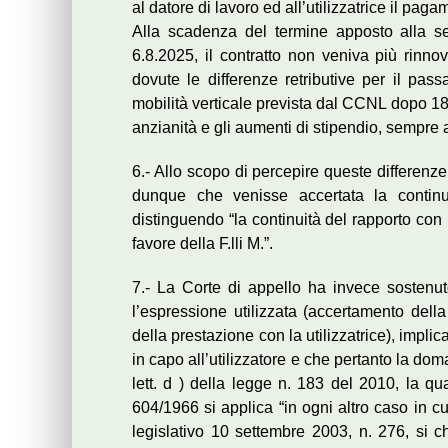
al datore di lavoro ed all’utilizzatrice il paga
Alla scadenza del termine apposto alla se
6.8.2025, il contratto non veniva più rinnov
dovute le differenze retributive per il pass
mobilità verticale prevista dal CCNL dopo 18 m
anzianità e gli aumenti di stipendio, sempre
6.- Allo scopo di percepire queste differenze 
dunque che venisse accertata la continui
distinguendo “la continuità del rapporto con 
favore della F.lli M.”.
7.- La Corte di appello ha invece sostenu
l’espressione utilizzata (accertamento dell
della prestazione con la utilizzatrice), impli
in capo all’utilizzatore e che pertanto la do
lett. d ) della legge n. 183 del 2010, la qu
604/1966 si applica “in ogni altro caso in cu
legislativo 10 settembre 2003, n. 276, si c