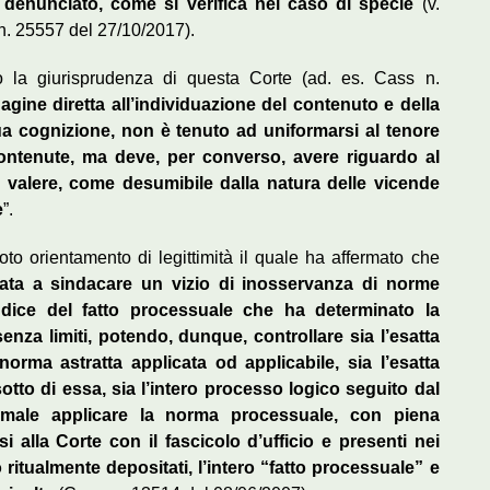
io denunciato, come si verifica nel caso di specie
(v.
n. 25557 del 27/10/2017).
o la giurisprudenza di questa Corte (ad. es. Cass n.
ndagine diretta all’individuazione del contenuto e della
a cognizione, non è tenuto ad uniformarsi al tenore
 contenute, ma deve, per converso, avere riguardo al
a valere, come desumibile dalla natura delle vicende
e
”.
noto orientamento di legittimità il quale ha affermato che
ata a sindacare un vizio di inosservanza di norme
udice del fatto processuale che ha determinato la
nza limiti, potendo, dunque, controllare sia l’esatta
 norma astratta applicata od applicabile, sia l’esatta
tto di essa, sia l’intero processo logico seguito dal
l male applicare la norma processuale, con piena
ssi alla Corte con il fascicolo d’ufficio e presenti nei
 ritualmente depositati, l’intero “fatto processuale” e