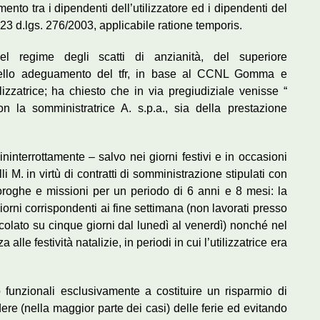
amento tra i dipendenti dell’utilizzatore ed i dipendenti del
 23 d.lgs. 276/2003, applicabile ratione temporis.
del regime degli scatti di anzianità, del superiore
dello adeguamento del tfr, in base al CCNL Gomma e
ilizzatrice; ha chiesto che in via pregiudiziale venisse “
on la somministratrice A. s.p.a., sia della prestazione
ininterrottamente – salvo nei giorni festivi e in occasioni
lli M. in virtù di contratti di somministrazione stipulati con
roroghe e missioni per un periodo di 6 anni e 8 mesi: la
giorni corrispondenti ai fine settimana (non lavorati presso
rticolato su cinque giorni dal lunedì al venerdì) nonché nel
lle festività natalizie, in periodi in cui l’utilizzatrice era
o funzionali esclusivamente a costituire un risparmio di
re (nella maggior parte dei casi) delle ferie ed evitando