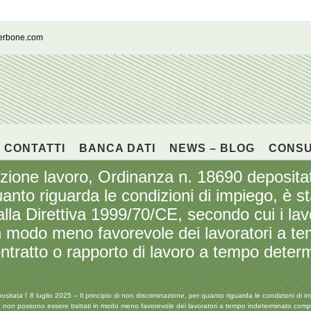
cerbone.com
CONTATTI
BANCA DATI
NEWS – BLOG
CONS
 lavoro, Ordinanza n. 18690 depositata l’
anto riguarda le condizioni di impiego, è sta
alla Direttiva 1999/70/CE, secondo cui i la
in modo meno favorevole dei lavoratori a t
 contratto o rapporto di lavoro a tempo det
 l’ 8 luglio 2025 – Il principio di non discriminazione, per quanto riguarda le condizioni di impi
 non possono essere trattati in modo meno favorevole dei lavoratori a tempo indeterminato comparab