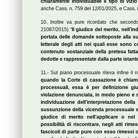
chiaramente individuabile il tipo di viz
anche Cass. n. 759 del 12/01/2025, e Cass. 
10. Inoltre va pure ricordato che second
21087/2015) “
Il giudice del merito, nell’i
portata delle domande sottoposte alla su
letterale degli atti nei quali esse sono
contenuto sostanziale della pretesa fatt
dedotte e rappresentate dalla parte istant
11.- Sul piano processuale rileva infine il 
quando la Corte di cassazione è chiam
processuali, essa è per definizione gi
violazione denunciata, in modo pieno e se
individuazione dell’interpretazione della
sussunzione della vicenda processuale so
giudice di merito nell’applicare o ne
possibilità di riscontrare, negli atti rime
fascicoli di parte pure con esso rimessi o