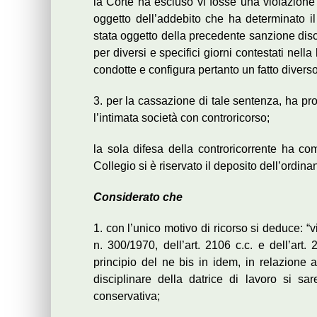
la Corte ha escluso vi fosse una violazione 
oggetto dell’addebito che ha determinato il
stata oggetto della precedente sanzione disc
per diversi e specifici giorni contestati nella
condotte e configura pertanto un fatto diverso
3. per la cassazione di tale sentenza, ha pr
l’intimata società con controricorso;
la sola difesa della controricorrente ha com
Collegio si è riservato il deposito dell’ordin
Considerato che
1. con l’unico motivo di ricorso si deduce: “v
n. 300/1970, dell’art. 2106 c.c. e dell’ar
principio del ne bis in idem, in relazione all
disciplinare della datrice di lavoro si s
conservativa;