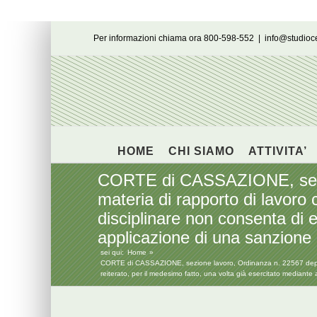
Salta
Per informazioni chiama ora 800-598-552
|
info@studio
al
contenuto
HOME
CHI SIAMO
ATTIVITA’
CORTE di CASSAZIONE, sezion
materia di rapporto di lavoro c
disciplinare non consenta di e
applicazione di una sanzione
sei qui:
Home
CORTE di CASSAZIONE, sezione lavoro, Ordinanza n. 22567 depositata
reiterato, per il medesimo fatto, una volta già esercitato mediante