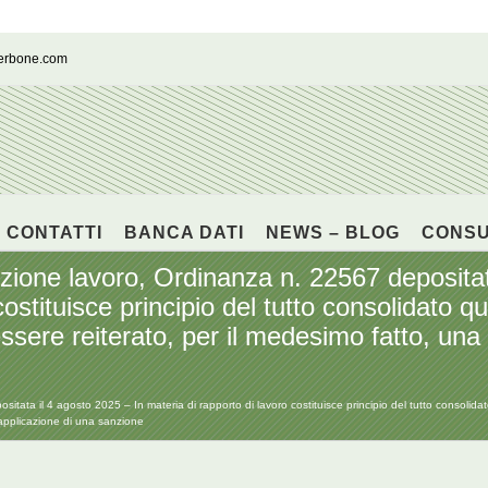
cerbone.com
CONTATTI
BANCA DATI
NEWS – BLOG
CONS
e lavoro, Ordinanza n. 22567 depositata
ostituisce principio del tutto consolidato que
ssere reiterato, per il medesimo fatto, una
 il 4 agosto 2025 – In materia di rapporto di lavoro costituisce principio del tutto consolidato 
 applicazione di una sanzione