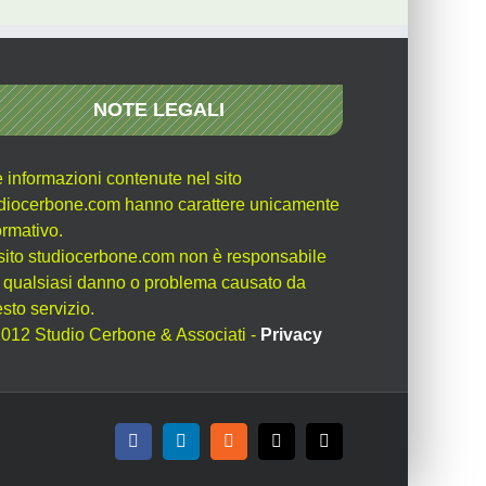
NOTE LEGALI
e informazioni contenute nel sito
diocerbone.com hanno carattere unicamente
ormativo.
l sito studiocerbone.com non è responsabile
 qualsiasi danno o problema causato da
sto servizio.
012 Studio Cerbone & Associati -
Privacy
Facebook
LinkedIn
Rss
X
Email