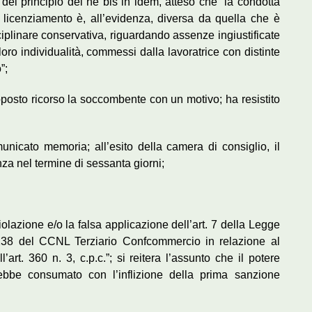
del principio del ne bis in idem, atteso che “la condotta
 licenziamento è, all’evidenza, diversa da quella che è
iplinare conservativa, riguardando assenze ingiustificate
 loro individualità, commessi dalla lavoratrice con distinte
”;
oposto ricorso la soccombente con un motivo; ha resistito
unicato memoria; all’esito della camera di consiglio, il
anza nel termine di sessanta giorni;
iolazione e/o la falsa applicazione dell’art. 7 della Legge
t. 238 del CCNL Terziario Confcommercio in relazione al
’art. 360 n. 3, c.p.c.”; si reitera l’assunto che il potere
arebbe consumato con l’inflizione della prima sanzione