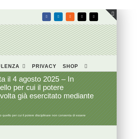
Facebook
LinkedIn
Rss
X
Email
Toggle
area
barra
scorrevol
ULENZA
PRIVACY
SHOP
 il 4 agosto 2025 – In
llo per cui il potere
 volta già esercitato mediante
quello per cui il potere disciplinare non consenta di essere