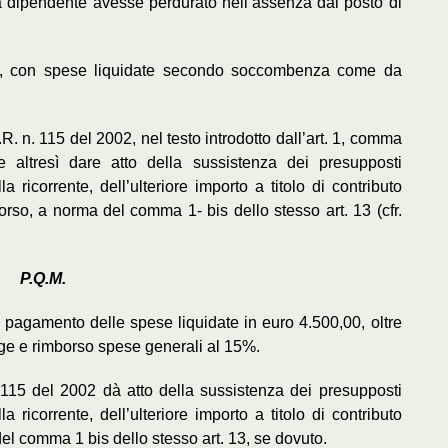
la dipendente avesse perdurato nell’assenza dal posto di
into, con spese liquidate secondo soccombenza come da
.R. n. 115 del 2002, nel testo introdotto dall’art. 1, comma
 altresì dare atto della sussistenza dei presupposti
 ricorrente, dell’ulteriore importo a titolo di contributo
icorso, a norma del comma 1- bis dello stesso art. 13 (cfr.
P.Q.M.
al pagamento delle spese liquidate in euro 4.500,00, oltre
ge e rimborso spese generali al 15%.
n. 115 del 2002 dà atto della sussistenza dei presupposti
 ricorrente, dell’ulteriore importo a titolo di contributo
 del comma 1 bis dello stesso art. 13, se dovuto.