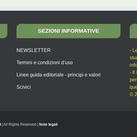
SEZIONI INFORMATIVE
NEWSLETTER
- L
stu
Termini e condizioni d'uso
inf
- I
Linee guida editoriale - principi e valori
per
Scivici
que
© 2
I
| All Rights Reserved |
Note legali