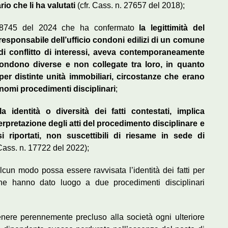
ario che li ha valutati
(cfr. Cass. n. 27657 del 2018);
n. 8745 del 2024 che ha confermato
la legittimità del
responsabile dell’ufficio condoni edilizi di un comune
 di conflitto di interessi, aveva contemporaneamente
condono diverse e non collegate tra loro, in quanto
e per distinte unità immobiliari, circostanze che erano
onomi procedimenti disciplinari
;
a identità o diversità dei fatti contestati, implica
erpretazione degli atti del procedimento disciplinare e
i riportati, non suscettibili di riesame in sede di
Cass. n. 17722 del 2022);
lcun modo possa essere ravvisata l’identità dei fatti per
he hanno dato luogo a due procedimenti disciplinari
enere perennemente precluso alla società ogni ulteriore