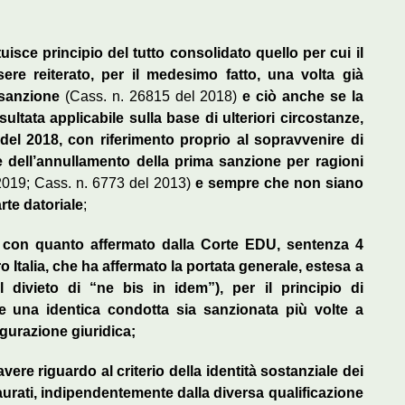
tuisce principio del tutto consolidato quello per cui il
ere reiterato, per il medesimo fatto, una volta già
 sanzione
(Cass. n. 26815 del 2018)
e ciò anche se la
ultata applicabile sulla base di ulteriori circostanze,
el 2018, con riferimento proprio al sopravvenire di
 dell’annullamento della prima sanzione per ragioni
2019; Cass. n. 6773 del 2013)
e sempre che non siano
rte datoriale
;
a con quanto affermato dalla Corte EDU, sentenza 4
 Italia, che ha affermato la portata generale, estesa a
del divieto di “ne bis in idem”), per il principio di
e una identica condotta sia sanzionata più volte a
gurazione giuridica;
 avere riguardo al criterio della identità sostanziale dei
taurati, indipendentemente dalla diversa qualificazione