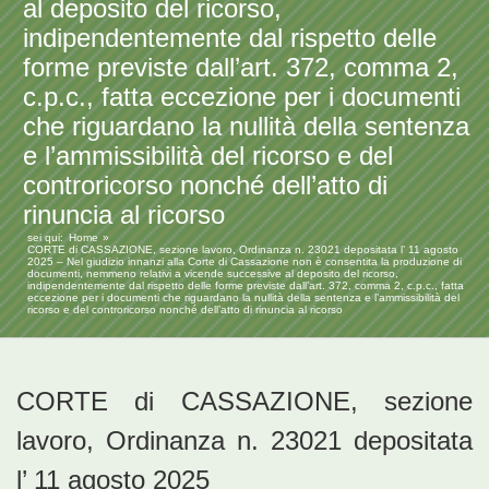
al deposito del ricorso,
indipendentemente dal rispetto delle
forme previste dall’art. 372, comma 2,
c.p.c., fatta eccezione per i documenti
che riguardano la nullità della sentenza
e l’ammissibilità del ricorso e del
controricorso nonché dell’atto di
rinuncia al ricorso
sei qui:
Home
CORTE di CASSAZIONE, sezione lavoro, Ordinanza n. 23021 depositata l’ 11 agosto
2025 – Nel giudizio innanzi alla Corte di Cassazione non è consentita la produzione di
documenti, nemmeno relativi a vicende successive al deposito del ricorso,
indipendentemente dal rispetto delle forme previste dall’art. 372, comma 2, c.p.c., fatta
eccezione per i documenti che riguardano la nullità della sentenza e l’ammissibilità del
ricorso e del controricorso nonché dell’atto di rinuncia al ricorso
CORTE di CASSAZIONE, sezione
lavoro, Ordinanza n. 23021 depositata
l’ 11 agosto 2025