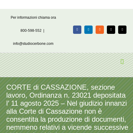
Salta
Per informazioni chiama ora
al
contenuto
800-598-552
|
Facebook
LinkedIn
Rss
X
Email
info@studiocerbone.com
CORTE di CASSAZIONE, sezione
lavoro, Ordinanza n. 23021 depositata
l’ 11 agosto 2025 – Nel giudizio innanzi
alla Corte di Cassazione non è
consentita la produzione di documenti,
nemmeno relativi a vicende successive