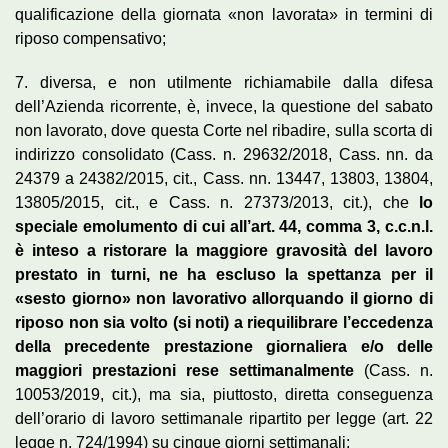
qualificazione della giornata «non lavorata» in termini di
riposo compensativo;
7. diversa, e non utilmente richiamabile dalla difesa
dell’Azienda ricorrente, è, invece, la questione del sabato
non lavorato, dove questa Corte nel ribadire, sulla scorta di
indirizzo consolidato (Cass. n. 29632/2018, Cass. nn. da
24379 a 24382/2015, cit., Cass. nn. 13447, 13803, 13804,
13805/2015, cit., e Cass. n. 27373/2013, cit.), che
lo
speciale emolumento di cui all’art. 44, comma 3, c.c.n.l.
è inteso a ristorare la maggiore gravosità del lavoro
prestato in turni, ne ha escluso la spettanza per il
«sesto giorno» non lavorativo allorquando il giorno di
riposo non sia volto (si noti) a riequilibrare l’eccedenza
della precedente prestazione giornaliera e/o delle
maggiori prestazioni rese settimanalmente
(Cass. n.
10053/2019, cit.), ma sia, piuttosto, diretta conseguenza
dell’orario di lavoro settimanale ripartito per legge (art. 22
legge n. 724/1994) su cinque giorni settimanali;