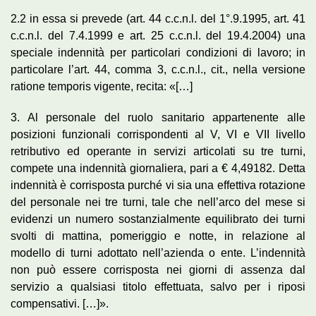
2.2 in essa si prevede (art. 44 c.c.n.l. del 1°.9.1995, art. 41
c.c.n.l. del 7.4.1999 e art. 25 c.c.n.l. del 19.4.2004) una
speciale indennità per particolari condizioni di lavoro; in
particolare l’art. 44, comma 3, c.c.n.l., cit., nella versione
ratione temporis vigente, recita: «[…]
3. Al personale del ruolo sanitario appartenente alle
posizioni funzionali corrispondenti al V, VI e VII livello
retributivo ed operante in servizi articolati su tre turni,
compete una indennità giornaliera, pari a € 4,49182. Detta
indennità è corrisposta purché vi sia una effettiva rotazione
del personale nei tre turni, tale che nell’arco del mese si
evidenzi un numero sostanzialmente equilibrato dei turni
svolti di mattina, pomeriggio e notte, in relazione al
modello di turni adottato nell’azienda o ente. L’indennità
non può essere corrisposta nei giorni di assenza dal
servizio a qualsiasi titolo effettuata, salvo per i riposi
compensativi. […]».