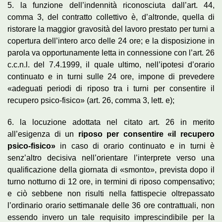
5. la funzione dell’indennità riconosciuta dall’art. 44,
comma 3, del contratto collettivo è, d’altronde, quella di
ristorare la maggior gravosità del lavoro prestato per turni a
copertura dell’intero arco delle 24 ore; e la disposizione in
parola va opportunamente letta in connessione con l’art. 26
c.c.n.l. del 7.4.1999, il quale ultimo, nell’ipotesi d’orario
continuato e in turni sulle 24 ore, impone di prevedere
«adeguati periodi di riposo tra i turni per consentire il
recupero psico-fisico» (art. 26, comma 3, lett. e);
6. la locuzione adottata nel citato art. 26 in merito
all’esigenza di un
riposo per consentire «il recupero
psico-fisico»
in caso di orario continuato e in turni è
senz’altro decisiva nell’orientare l’interprete verso una
qualificazione della giornata di «smonto», prevista dopo il
turno notturno di 12 ore, in termini di riposo compensativo;
e ciò sebbene non risulti nella fattispecie oltrepassato
l’ordinario orario settimanale delle 36 ore contrattuali, non
essendo invero un tale requisito imprescindibile per la