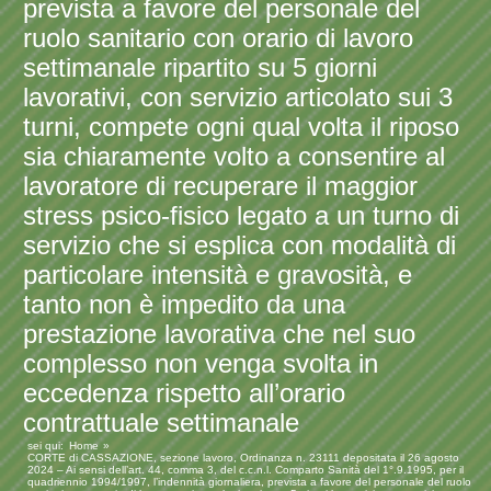
prevista a favore del personale del
ruolo sanitario con orario di lavoro
settimanale ripartito su 5 giorni
lavorativi, con servizio articolato sui 3
turni, compete ogni qual volta il riposo
sia chiaramente volto a consentire al
lavoratore di recuperare il maggior
stress psico-fisico legato a un turno di
servizio che si esplica con modalità di
particolare intensità e gravosità, e
tanto non è impedito da una
prestazione lavorativa che nel suo
complesso non venga svolta in
eccedenza rispetto all’orario
contrattuale settimanale
sei qui:
Home
CORTE di CASSAZIONE, sezione lavoro, Ordinanza n. 23111 depositata il 26 agosto
2024 – Ai sensi dell’art. 44, comma 3, del c.c.n.l. Comparto Sanità del 1°.9.1995, per il
quadriennio 1994/1997, l’indennità giornaliera, prevista a favore del personale del ruolo