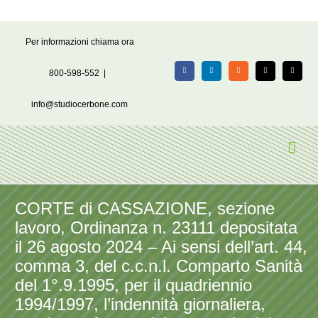
Salta
Per informazioni chiama ora
al
contenuto
800-598-552
|
Facebook
LinkedIn
Rss
X
Email
info@studiocerbone.com
CORTE di CASSAZIONE, sezione
lavoro, Ordinanza n. 23111 depositata
il 26 agosto 2024 – Ai sensi dell’art. 44,
comma 3, del c.c.n.l. Comparto Sanità
del 1°.9.1995, per il quadriennio
1994/1997, l’indennità giornaliera,