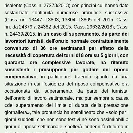
risalente (Cass. n. 27273/2013) con principi cui hanno dato
sostanziale continuità numerose pronunce successive
(Cass. nn. 13447, 13803, 13804, 13805 del 2015, Cass.
nn. da 24379 a 24382 del 2015, Cass. 29632/2018); Cass.
n. 24439/2015,
in un caso di superamento, da parte dei
lavoratori turnisti, dell’orario normale contrattualmente
convenuto di 36 ore settimanali per effetto della
necessità di copertura dei turni di 8 ore su 5 giorni, con
quaranta ore complessive lavorate, ha ritenuto
sussistenti i presupposti per godere del riposo
compensativo
; in particolare, traendo spunto da una
situazione in cui l’esigenza del riposo compensativo era
occasionata dal superamento, da parte del turnista,
dell’orario di lavoro settimanale, ma pur sempre a causa
«del superamento del limite di durata della prestazione
giornaliera», tale pronuncia ha sottolineato che «solo per i
giorni suddetti, che non sono festivi né sono assimilabili a
giorni di riposo settimanale, spetterà l’indennità di turno in