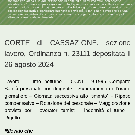
sanitario con orario di lavoro settimanale ripartito su 5 giorni lavorativi, con servizio
articolato sui 3 turni, compete ogni qual volta il riposo sia chiaramente volto a consentire al
lavoratore di recuperare il maggior stress psico-fisico legato a un turno di servizio che si
esplica con modalità di particolare intensità e gravosità, e tanto non è impedito da una
prestazione lavorativa che nel suo complesso non venga svolta in eccedenza rispetto
all’orario contrattuale settimanale
CORTE di CASSAZIONE, sezione
lavoro, Ordinanza n. 23111 depositata il
26 agosto 2024
Lavoro – Turno notturno – CCNL 1.9.1995 Comparto
Sanità personale non dirigente – Superamento dell’orario
giornaliero – Giornata successiva allo “smonto” – Riposo
compensativo – Rotazione del personale – Maggiorazione
prevista per i lavoratori turnisti – Indennità di turno –
Rigetto
Rilevato che