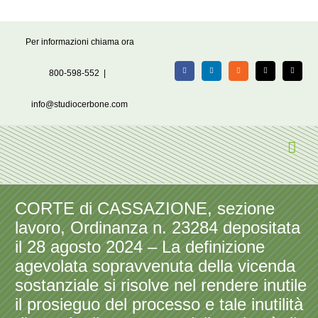
Salta
Per informazioni chiama ora
al
contenuto
800-598-552
|
Facebook
LinkedIn
Rss
X
Email
info@studiocerbone.com
CORTE di CASSAZIONE, sezione
lavoro, Ordinanza n. 23284 depositata
il 28 agosto 2024 – La definizione
agevolata sopravvenuta della vicenda
sostanziale si risolve nel rendere inutile
il prosieguo del processo e tale inutilità