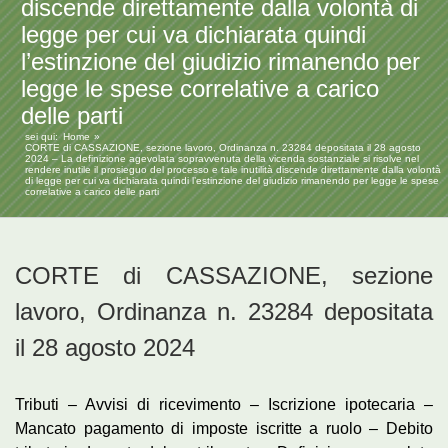
discende direttamente dalla volontà di
legge per cui va dichiarata quindi
l’estinzione del giudizio rimanendo per
legge le spese correlative a carico
delle parti
sei qui:
Home
CORTE di CASSAZIONE, sezione lavoro, Ordinanza n. 23284 depositata il 28 agosto
2024 – La definizione agevolata sopravvenuta della vicenda sostanziale si risolve nel
rendere inutile il prosieguo del processo e tale inutilità discende direttamente dalla volontà
di legge per cui va dichiarata quindi l’estinzione del giudizio rimanendo per legge le spese
correlative a carico delle parti
CORTE di CASSAZIONE, sezione
lavoro, Ordinanza
n. 23284 depositata
il 28 agosto 2024
Tributi – Avvisi di ricevimento – Iscrizione ipotecaria –
Mancato pagamento di imposte iscritte a ruolo – Debito